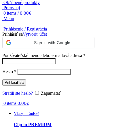
Obľúbené produkty
Porovnaj
0.00
€
0
items
/
Menu
Prihlásenie / Registrácia
Prihlásiť sa
Vytvoriť účet
Sign in with Google
Povinné
Používateľské meno alebo e-mailová adresa
*
Povinné
Heslo
*
Prihlásiť sa
Stratili ste heslo?
Zapamätať
0.00
€
0
items
Vlasy – Ľudské
Clip in PREMIUM