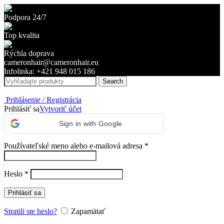
Podpora 24/7
Top kvalita
Rýchla doprava
cameronhair@cameronhair.eu
Infolinka: +421 948 015 186
Search
Prihlásenie / Registrácia
Prihlásiť sa
Vytvoriť účet
Sign in with Google
Povinné
Používateľské meno alebo e-mailová adresa
*
Povinné
Heslo
*
Prihlásiť sa
Stratili ste heslo?
Zapamätať