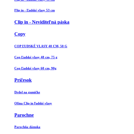
Flip in - Ľudské vlasy 53 cm
Clip in - Neviditeľná páska
Copy
COP ĽUDSKÉ VLASY 40 CM, 50 G
Cop Ľudské vlasy 48 cm, 75 g
Cop Ľudské vlasy 60 cm, 90g
Príčesok
Drdol na gumičke
Ofina Clip in ľudské vlasy
Parochne
Parochňa dámska