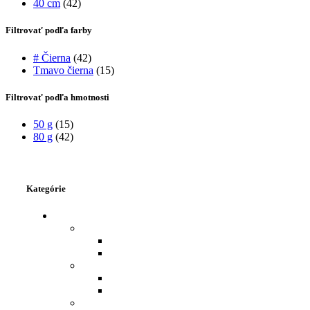
40 cm
(42)
Filtrovať podľa farby
# Čierna
(42)
Tmavo čierna
(15)
Filtrovať podľa hmotnosti
50 g
(15)
80 g
(42)
Kategórie
VLASY - ĽUDSKÉ
FLIP IN
FLIP IN - ĽUDSKÉ VLASY 43 CM
FLIP IN - ĽUDSKÉ VLASY 53 CM
PRÍČESOK
DRDOL NA GUMIČKE
OFINA CLIP IN ĽUDSKÉ VLASY
CLIP IN-ĽUDSKÉ VLASY