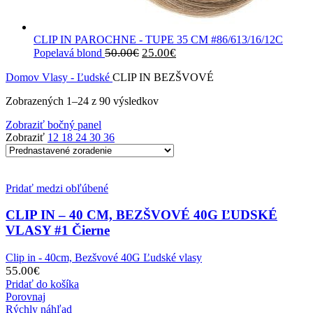
CLIP IN PAROCHNE - TUPE 35 CM #86/613/16/12C
Pôvodná
Aktuálna
50.00
€
25.00
€
Popelavá blond
cena
cena
bola:
je:
Domov
Vlasy - Ľudské
CLIP IN BEZŠVOVÉ
50.00€.
25.00€.
Zobrazených 1–24 z 90 výsledkov
Zobraziť bočný panel
Zobraziť
12
18
24
30
36
Pridať medzi obľúbené
CLIP IN – 40 CM, BEZŠVOVÉ 40G ĽUDSKÉ
VLASY #1 Čierne
Clip in - 40cm, Bezšvové 40G Ľudské vlasy
55.00
€
Pridať do košíka
Porovnaj
Rýchly náhľad