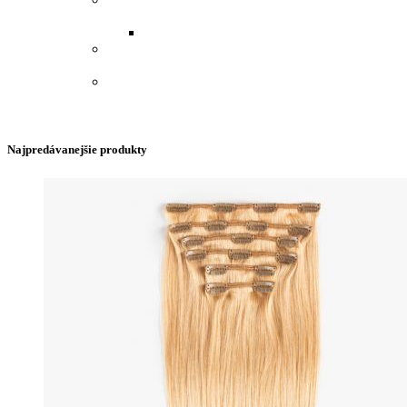
VLASY - SYNTETICKÉ
VRKOČE A COPY - SYNTETICKÉ
PAROCHŇA POLOVIČNÁ - KUČERAVÉ
VLASY.
COP SYNTETICKÉ VLASY 60 CM
Najpredávanejšie produkty