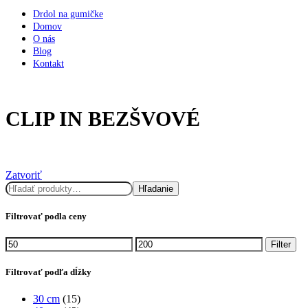
Drdol na gumičke
Domov
O nás
Blog
Kontakt
CLIP IN BEZŠVOVÉ
Zatvoriť
Hľadať
Hľadanie
Filtrovať podla ceny
Minimálna
Maximálna
Filter
cena
cena
Filtrovať podľa dĺžky
30 cm
(15)