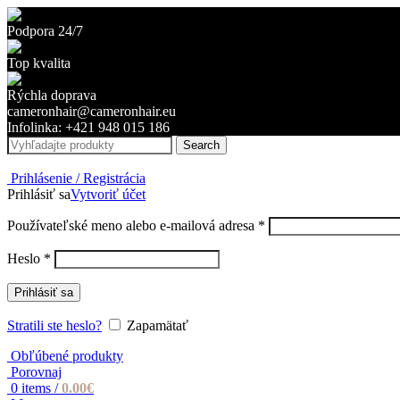
Podpora 24/7
Top kvalita
Rýchla doprava
cameronhair@cameronhair.eu
Infolinka: +421 948 015 186
Search
Prihlásenie / Registrácia
Prihlásiť sa
Vytvoriť účet
Povinné
Používateľské meno alebo e-mailová adresa
*
Povinné
Heslo
*
Prihlásiť sa
Stratili ste heslo?
Zapamätať
Obľúbené produkty
Porovnaj
0
items
/
0.00
€