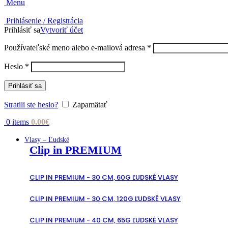
Menu
Prihlásenie / Registrácia
Prihlásiť sa
Vytvoriť účet
Povinné
Používateľské meno alebo e-mailová adresa
*
Povinné
Heslo
*
Prihlásiť sa
Stratili ste heslo?
Zapamätať
0
items
0.00
€
Vlasy – Ľudské
Clip in PREMIUM
CLIP IN PREMIUM - 30 CM, 60G ĽUDSKÉ VLASY
CLIP IN PREMIUM - 30 CM, 120G ĽUDSKÉ VLASY
CLIP IN PREMIUM - 40 CM, 65G ĽUDSKÉ VLASY