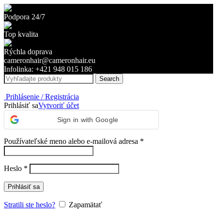
Podpora 24/7
Top kvalita
Rýchla doprava
cameronhair@cameronhair.eu
Infolinka: +421 948 015 186
Search
Prihlásenie / Registrácia
Prihlásiť sa
Vytvoriť účet
Sign in with Google
Povinné
Používateľské meno alebo e-mailová adresa
*
Povinné
Heslo
*
Prihlásiť sa
Stratili ste heslo?
Zapamätať