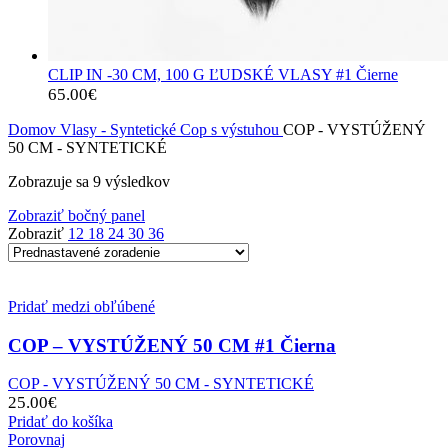
CLIP IN -30 CM, 100 G ĽUDSKÉ VLASY #1 Čierne
65.00
€
Domov
Vlasy - Syntetické
Cop s výstuhou
COP - VYSTÚŽENÝ
50 CM - SYNTETICKÉ
Zobrazuje sa 9 výsledkov
Zobraziť bočný panel
Zobraziť
12
18
24
30
36
Pridať medzi obľúbené
COP – VYSTÚŽENÝ 50 CM #1 Čierna
COP - VYSTÚŽENÝ 50 CM - SYNTETICKÉ
25.00
€
Pridať do košíka
Porovnaj