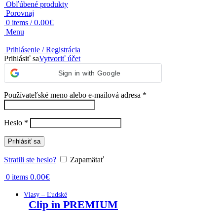
Obľúbené produkty
Porovnaj
0.00
€
0
items
/
Menu
Prihlásenie / Registrácia
Prihlásiť sa
Vytvoriť účet
Sign in with Google
Povinné
Používateľské meno alebo e-mailová adresa
*
Povinné
Heslo
*
Prihlásiť sa
Stratili ste heslo?
Zapamätať
0.00
€
0
items
Vlasy – Ľudské
Clip in PREMIUM