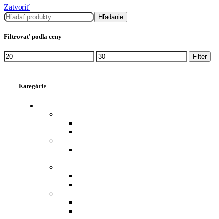
Zatvoriť
Hľadať
Hľadanie
Filtrovať podla ceny
Minimálna
Maximálna
Filter
cena
cena
Kategórie
VLASY - ĽUDSKÉ
PAROCHNE
PAROCHŇA DÁMSKA
PAROCHŇA MUŽSKÁ
TAPE IN
TAPE-IN ĽUDSKÉ VLASY NA
PÁSKE.
FLIP IN
FLIP IN - ĽUDSKÉ VLASY 43 CM
FLIP IN - ĽUDSKÉ VLASY 53 CM
PRÍČESOK
DRDOL NA GUMIČKE
OFINA CLIP IN ĽUDSKÉ VLASY