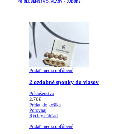
PRÍSLUŠENSTVO, VLASY - ĽUDSKÉ
Pridať medzi obľúbené
2 ozdobné sponky do vlasov
Príslušenstvo
2.70
€
Pridať do košíka
Porovnaj
Rýchly náhľad
Pridať medzi obľúbené