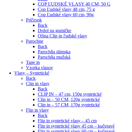
COP ĽUDSKÉ VLASY 40 CM, 50 G
Cop Ľudské vlasy 48 cm, 75 g
Cop Ľudské vlasy 60 cm, 90g
Príčesok
Back
Drdol na gumičke
Ofina Clip in ľudské vlasy
Parochne
Back
Parochňa dámska
Parochňa mužská
Tape in
Vzorka vlasov
Vlasy – Syntetické
Back
Clip in vlasy
Back
CLIP IN – 47 cm, 150g syntetické
Clip in – 50 CM, 120g syntetické
Clip in – 57 CM, 170g syntetické
Flip in vlasy
Back
Flip in syntetické vlasy – 45 cm
Flip in syntetické vlasy 45 cm – kučeravé
Flip in syntetické vlasy 60 cm – kučeravé