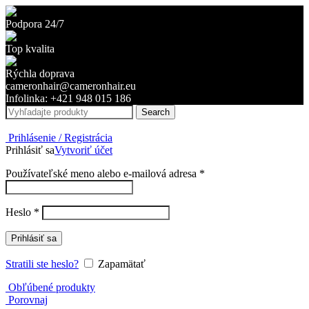
Podpora 24/7
Top kvalita
Rýchla doprava
cameronhair@cameronhair.eu
Infolinka: +421 948 015 186
Search
Prihlásenie / Registrácia
Prihlásiť sa
Vytvoriť účet
Povinné
Používateľské meno alebo e-mailová adresa
*
Povinné
Heslo
*
Prihlásiť sa
Stratili ste heslo?
Zapamätať
Obľúbené produkty
Porovnaj