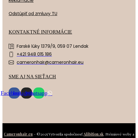
Reklamácie
Odstúpiť od zmluvy TU
KONTAKTNÉ INFORMÁCIE
Farské lúky 1379/9, 059 07 Lendak
+421 948 015 186
cameronhair@cameronhair.eu
SME AJ NA SIEŤACH
Facebook
Instagram
Whatsapp
Cameronhair.eu
– ©2025 Vytvorila spoločnosť
Alibition.sk
. Prémiové weby a