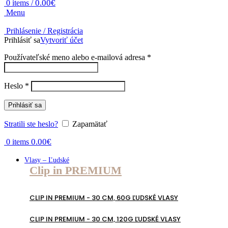
0.00
€
0
items
/
Menu
Prihlásenie / Registrácia
Prihlásiť sa
Vytvoriť účet
Povinné
Používateľské meno alebo e-mailová adresa
*
Povinné
Heslo
*
Prihlásiť sa
Stratili ste heslo?
Zapamätať
0.00
€
0
items
Vlasy – Ľudské
Clip in PREMIUM
CLIP IN PREMIUM - 30 CM, 60G ĽUDSKÉ VLASY
CLIP IN PREMIUM - 30 CM, 120G ĽUDSKÉ VLASY