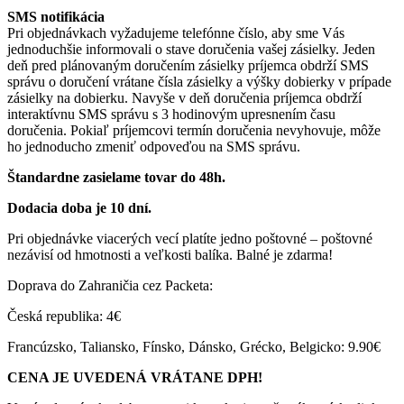
SMS notifikácia
Pri objednávkach vyžadujeme telefónne číslo, aby sme Vás
jednoduchšie informovali o stave doručenia vašej zásielky. Jeden
deň pred plánovaným doručením zásielky príjemca obdrží SMS
správu o doručení vrátane čísla zásielky a výšky dobierky v prípade
zásielky na dobierku. Navyše v deň doručenia príjemca obdrží
interaktívnu SMS správu s 3 hodinovým upresnením času
doručenia. Pokiaľ príjemcovi termín doručenia nevyhovuje, môže
ho jednoducho zmeniť odpoveďou na SMS správu.
Štandardne zasielame tovar do 48h.
Dodacia doba je 10 dní.
Pri objednávke viacerých vecí platíte jedno poštovné – poštovné
nezávisí od hmotnosti a veľkosti balíka. Balné je zdarma!
Doprava do Zahraničia cez Packeta:
Česká republika: 4€
Francúzsko, Taliansko, Fínsko, Dánsko, Grécko, Belgicko: 9.90€
CENA JE UVEDENÁ VRÁTANE DPH!