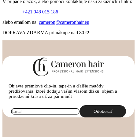
V prípade otázok, alebo pomoci kontaktujte našu zákaznícku linku:
Infolinka:
+421 948 015 186
alebo emailom na:
cameron@cameronhair.eu
DOPRAVA ZDARMA pri nákupe nad 80 €!
Objavte prémiové clip-in, tape-in a ďalšie metódy
predlžovania, ktoré dodajú vašim vlasom dĺžku, objem a
prirodzenú krásu už za pár minút