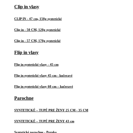
Clip in vlasy
CLIP IN - 47 cm, 150g syntetické
Clip in - 50 CM, 120g syntetické
Clip in - 57 CM, 170g syntetické
Flip in vlasy
Flip in syntetické vlasy - 45 cm
Flip in syntetické vlasy 45 cm - kučeravé
Flip in syntetické vlasy 60 cm – kučeravé
Parochne
SYNTETICKÉ – TUPÉ PRE ŽENY 25 CM - 35 CM
SYNTETICKÉ – TUPÉ PRE ŽENY 43 cm
Syntetické parochne - Peruka