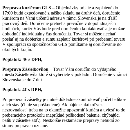
Preprava kuriérom GLS
– Objednávky prijaté a zaplatené do
17:00 budú expedované z nášho skladu na druhý deň, doručenie
kuriérom na Vami určenú adresu v rámci Slovenska je na ďalší
pracovný deň. Doručenie prebieha prevažne v dopoludnajších
hodinách, kuriér Vás bude pred doručením kontaktovať a je možné
dohodnúť individuálny čas doručenia. Tovar si môžete nechať
poslať aj na dobierku a sumu zaplatiť kuriérovi pri preberaní tovaru.
V spolupráci so spoločnosťou GLS ponúkame aj doručovanie do
okolitých krajín.
Poplatok: 4€ s DPH,
Preprava Zásielkovňou
– Tovar Vám doručím do výdajného
miesta Zásielkovňa ktoré si vyberiete v pokladni. Doručenie v rámci
Slovenska je do 7 dní.
Poplatok
:
4€ s DPH,
Pri preberaní zásielky je nutné dôkladne skontrolovať počet balíkov
a ich stav (či nie sú poškodené). Ak nájdete akúkoľvek
nezrovnalosť, treba na to okamžite upozorniť kuriéra a uviesť to do
preberacieho protokolu (napríklad poškodené balenie, chýbajúci
balík v zásielke atď.). Neskoršie reklamácie prepravy nebudú zo
strany prepravcu uznané.