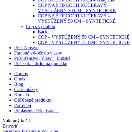
COP NA ŠTIPCOCH KUČERAVÝ –
VYSTÚŽENÝ 30 CM – SYNTETICKÉ
COP NA ŠTIPCOCH KUČERAVÝ –
VYSTÚŽENÝ 50 CM – SYNTETICKÉ
Cop s výstuhou
Back
COP – VYSTÚŽENÝ 50 CM – SYNTETICKÉ
COP – VYSTÚŽENÝ 75 CM – SYNTETICKÉ
Príslušenstvo
Farebné vrkoče do vlasov
Príslušenstvo, Vlasy – Ľudské
Príčesok – drdol na gumičke
Domov
O nás
Blog
Časté otázky
Kontakt
Obľúbené produkty
Porovnaj
Prihlásenie / Registrácia
Nákupný košík
Zatvoriť
Facebook
Instagram
YouTube