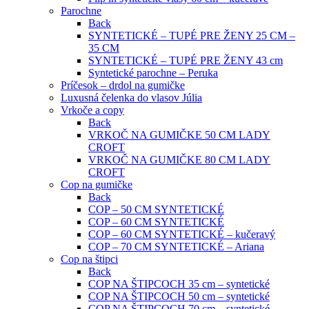
Parochne
Back
SYNTETICKÉ – TUPÉ PRE ŽENY 25 CM –
35 CM
SYNTETICKÉ – TUPÉ PRE ŽENY 43 cm
Syntetické parochne – Peruka
Príčesok – drdol na gumičke
Luxusná čelenka do vlasov Júlia
Vrkoče a copy
Back
VRKOČ NA GUMIČKE 50 CM LADY
CROFT
VRKOČ NA GUMIČKE 80 CM LADY
CROFT
Cop na gumičke
Back
COP – 50 CM SYNTETICKÉ
COP – 60 CM SYNTETICKÉ
COP – 60 CM SYNTETICKÉ – kučeravý
COP – 70 CM SYNTETICKÉ – Ariana
Cop na štipci
Back
COP NA ŠTIPCOCH 35 cm – syntetické
COP NA ŠTIPCOCH 50 cm – syntetické
COP NA ŠTIPCOCH 70 cm – syntetické