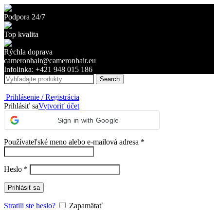
Podpora 24/7
Top kvalita
Rýchla doprava
cameronhair@cameronhair.eu
Infolinka: +421 948 015 186
Search
Prihlásenie / Registrácia
Prihlásiť sa
Vytvoriť účet
Sign in with Google
Používateľské meno alebo e-mailová adresa
*
Heslo
*
Prihlásiť sa
Stratili ste heslo?
Zapamätať