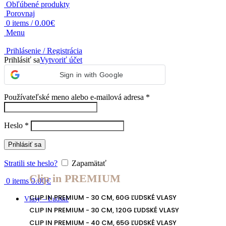
Obľúbené produkty
Porovnaj
0.00
€
0
items
/
Menu
Prihlásenie / Registrácia
Prihlásiť sa
Vytvoriť účet
Sign in with Google
Používateľské meno alebo e-mailová adresa
*
Heslo
*
Prihlásiť sa
Stratili ste heslo?
Zapamätať
Clip in PREMIUM
0.00
€
0
items
CLIP IN PREMIUM - 30 CM, 60G ĽUDSKÉ VLASY
Vlasy – Ľudské
CLIP IN PREMIUM - 30 CM, 120G ĽUDSKÉ VLASY
CLIP IN PREMIUM - 40 CM, 65G ĽUDSKÉ VLASY