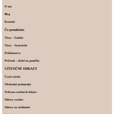
O nás
Blog
Kontakt
Čo ponukáme
Vlasy – Ľudské
Vlasy – Syntetické
Príslušenstvo
Príčesok – drdol na gumičke
UŽITOČNÉ ODKAZY
Časté otázky
Obchodné podmienky
Ochrana osobných údajov
Súbory cookies
Súbory na stiahnutie