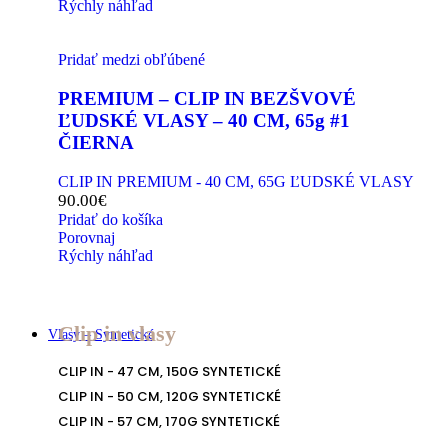
Rýchly náhľad
Pridať medzi obľúbené
PREMIUM – CLIP IN BEZŠVOVÉ
ĽUDSKÉ VLASY – 40 CM, 65g #1
ČIERNA
CLIP IN PREMIUM - 40 CM, 65G ĽUDSKÉ VLASY
90.00
€
Pridať do košíka
Porovnaj
Rýchly náhľad
Clip in vlasy
Vlasy – Syntetické
CLIP IN - 47 CM, 150G SYNTETICKÉ
CLIP IN - 50 CM, 120G SYNTETICKÉ
CLIP IN - 57 CM, 170G SYNTETICKÉ