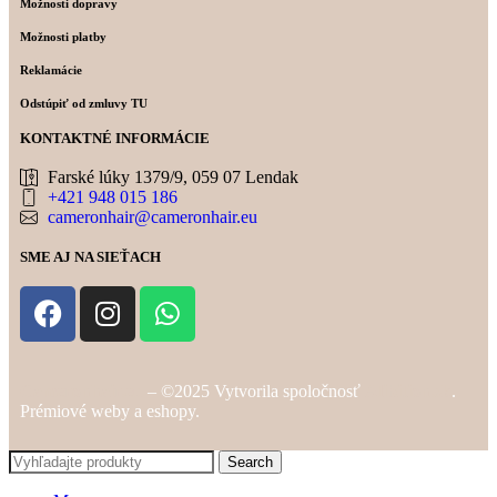
Možnosti dopravy
Možnosti platby
Reklamácie
Odstúpiť od zmluvy TU
KONTAKTNÉ INFORMÁCIE
Farské lúky 1379/9, 059 07 Lendak
+421 948 015 186
cameronhair@cameronhair.eu
SME AJ NA SIEŤACH
Cameronhair.eu
– ©2025 Vytvorila spoločnosť
Alibition.sk
.
Prémiové weby a eshopy.
Search