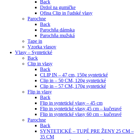
Back
Drdol na gumičke
Ofina Clip in ľudské vlasy
Parochne
Back
Parochňa dámska
Parochňa mužská
Tape in
Vzorka vlasov
Vlasy – Syntetické
Back
Clip in vlasy
Back
CLIP IN – 47 cm, 150g syntetické
Clip in – 50 CM, 120g syntetické
Clip in – 57 CM, 170g syntetické
Flip in vlasy
Back
Flip in syntetické vlasy – 45 cm
Flip in syntetické vlasy 45 cm – kučeravé
Flip in syntetické vlasy 60 cm – kučeravé
Parochne
Back
SYNTETICKÉ – TUPÉ PRE ŽENY 25 CM –
35 CM