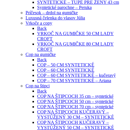
SYNTETICKÉ – TUPÉ PRE ŽENY 43 cm
Syntetické parochne – Peruka
Príčesok – drdol na gumičke
Luxusná čelenka do vlasov Júlia
Vrkoče a copy
Back
VRKOČ NA GUMIČKE 50 CM LADY
CROFT
VRKOČ NA GUMIČKE 80 CM LADY
CROFT
Cop na gumičke
Back
COP – 50 CM SYNTETICKÉ
COP – 60 CM SYNTETICKÉ
COP – 60 CM SYNTETICKÉ – kučeravý
COP – 70 CM SYNTETICKÉ – Ariana
Cop na štipci
Back
COP NA ŠTIPCOCH 35 cm – syntetické
COP NA ŠTIPCOCH 50 cm – syntetické
COP NA ŠTIPCOCH 70 cm – syntetické
COP NA ŠTIPCOCH KUČERAVÝ –
VYSTÚŽENÝ 30 CM – SYNTETICKÉ
COP NA ŠTIPCOCH KUČERAVÝ –
VYSTÚŽENÝ 50 CM – SYNTETICKÉ