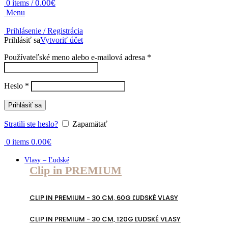
0.00
€
0
items
/
Menu
Prihlásenie / Registrácia
Prihlásiť sa
Vytvoriť účet
Povinné
Používateľské meno alebo e-mailová adresa
*
Povinné
Heslo
*
Prihlásiť sa
Stratili ste heslo?
Zapamätať
0.00
€
0
items
Vlasy – Ľudské
Clip in PREMIUM
CLIP IN PREMIUM - 30 CM, 60G ĽUDSKÉ VLASY
CLIP IN PREMIUM - 30 CM, 120G ĽUDSKÉ VLASY