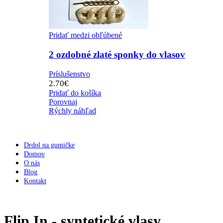
Pridať medzi obľúbené
2 ozdobné zlaté sponky do vlasov
Príslušenstvo
2.70
€
Pridať do košíka
Porovnaj
Rýchly náhľad
Drdol na gumičke
Domov
O nás
Blog
Kontakt
Flip In - syntetické vlasy