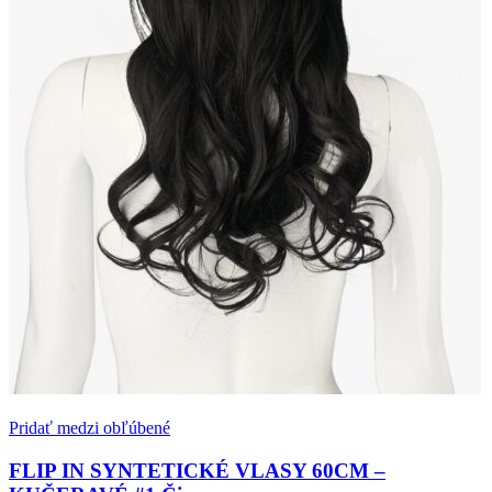
Pridať medzi obľúbené
FLIP IN SYNTETICKÉ VLASY 60CM –