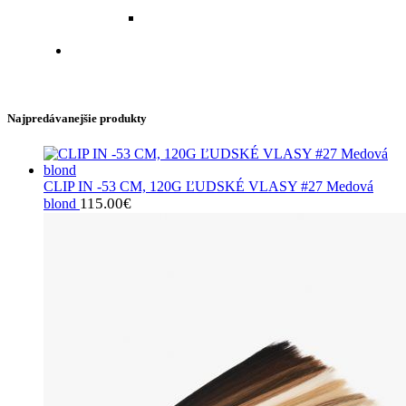
LADY CROFT
VRKOČ NA GUMIČKE 80 CM
LADY CROFT
PRÍČESOK - DRDOL NA GUMIČKE
Najpredávanejšie produkty
CLIP IN -53 CM, 120G ĽUDSKÉ VLASY #27 Medová
115.00
€
blond