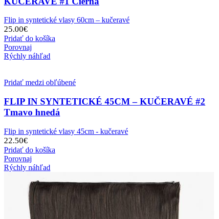
KUČERAVÉ #1 Čierna
Flip in syntetické vlasy 60cm – kučeravé
25.00
€
Pridať do košíka
Porovnaj
Rýchly náhľad
Pridať medzi obľúbené
FLIP IN SYNTETICKÉ 45CM – KUČERAVÉ #2
Tmavo hnedá
Flip in syntetické vlasy 45cm - kučeravé
22.50
€
Pridať do košíka
Porovnaj
Rýchly náhľad