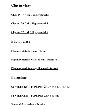
Clip in vlasy
CLIP IN - 47 cm, 150g syntetické
Clip in - 50 CM, 120g syntetické
Clip in - 57 CM, 170g syntetické
Flip in vlasy
Flip in syntetické vlasy - 45 cm
Flip in syntetické vlasy 45 cm - kučeravé
Flip in syntetické vlasy 60 cm – kučeravé
Parochne
SYNTETICKÉ – TUPÉ PRE ŽENY 25 CM - 35 CM
SYNTETICKÉ – TUPÉ PRE ŽENY 43 cm
Syntetické parochne - Peruka