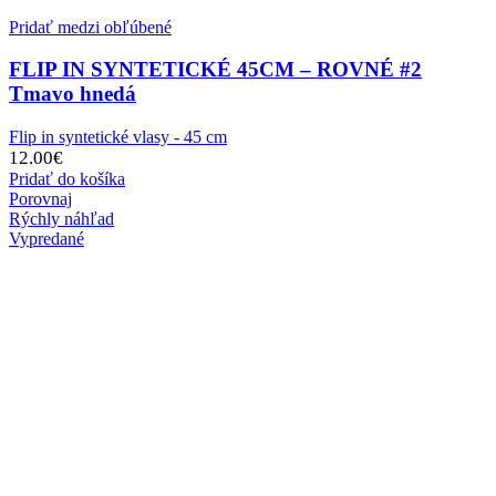
Pridať medzi obľúbené
FLIP IN SYNTETICKÉ 45CM – ROVNÉ #2
Tmavo hnedá
Flip in syntetické vlasy - 45 cm
12.00
€
Pridať do košíka
Porovnaj
Rýchly náhľad
Vypredané