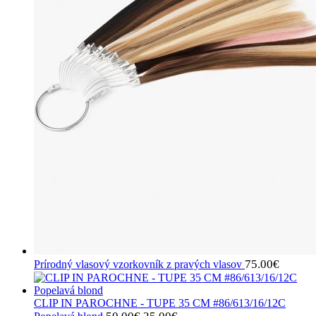
75.00
€
Prírodný vlasový vzorkovník z pravých vlasov
CLIP IN PAROCHNE - TUPE 35 CM #86/613/16/12C
Pôvodná
Aktuálna