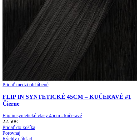
Pridať medzi obľúbené
FLIP IN SYNTETICKÉ 45CM – KUČERAVÉ #1
Čierne
Flip in syntetické vlasy 45cm - kučeravé
22.50
€
Pridať do košíka
Porovnaj
Rýchly náhľad