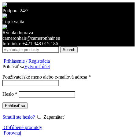
Podpora 24/7
Top kvalita
Rýchla doprava
cameronhair@cameronhair.eu
Infolinka: +421 948 015 186
Search
Prihlásenie / Registrácia
Prihlásiť sa
Vytvoriť účet
Povinné
Používateľské meno alebo e-mailová adresa
*
Povinné
Heslo
*
Prihlásiť sa
Stratili ste heslo?
Zapamätať
Obľúbené produkty
Porovnaj