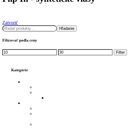
Zatvoriť
Hľadať
Hľadanie
Filtrovať podla ceny
Minimálna
Maximálna
Filter
cena
cena
Kategórie
PRÍSLUŠENSTVO
FAREBNÉ VRKOČE DO VLASOV
PRÍSLUŠENSTVO, VLASY - ĽUDSKÉ
VZORKA VLASOV
PRÍČESKY- SYNTETICKÉ A ĽUDSKÉ VLASY
COP SYNTETICKÉ VLASY 60 CM
PAROCHŇA POLOVIČNÁ NAOMI 60
CM
PAROCHŇA POLOVIČNÁ - KUČERAVÉ
VLASY., PRÍČESKY- SYNTETICKÉ A