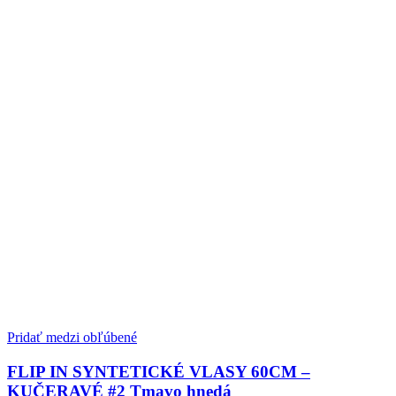
Pridať medzi obľúbené
FLIP IN SYNTETICKÉ VLASY 60CM –
KUČERAVÉ #2 Tmavo hnedá