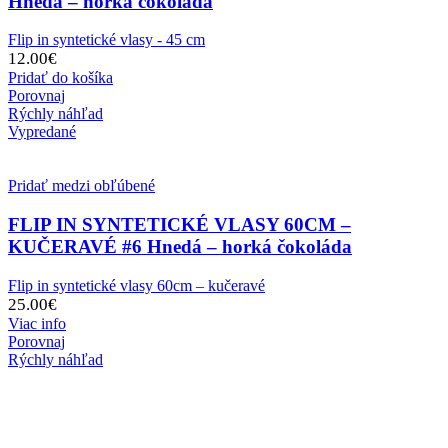
Hnedá – horká čokoláda
Flip in syntetické vlasy - 45 cm
12.00
€
Pridať do košíka
Porovnaj
Rýchly náhľad
Vypredané
Pridať medzi obľúbené
FLIP IN SYNTETICKÉ VLASY 60CM –
KUČERAVÉ #6 Hnedá – horká čokoláda
Flip in syntetické vlasy 60cm – kučeravé
25.00
€
Viac info
Porovnaj
Rýchly náhľad