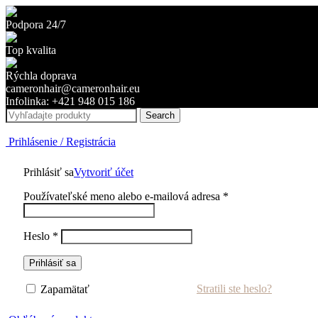
Podpora 24/7
Top kvalita
Rýchla doprava
cameronhair@cameronhair.eu
Infolinka: +421 948 015 186
Search
Prihlásenie / Registrácia
Prihlásiť sa
Vytvoriť účet
Používateľské meno alebo e-mailová adresa
*
Heslo
*
Prihlásiť sa
Stratili ste heslo?
Zapamätať