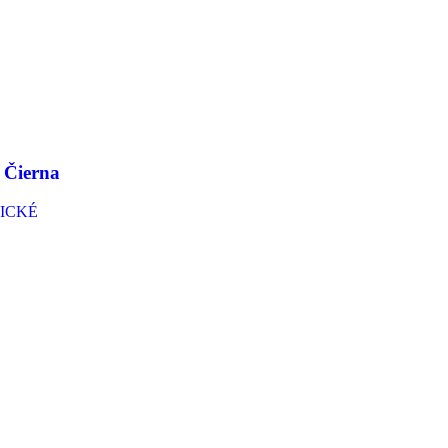
Čierna
TICKÉ