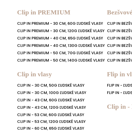
Clip in PREMIUM
Bezšvov
CLIP IN PREMIUM - 30 CM, 60G ĽUDSKÉ VLASY
CLIP IN BEZ
CLIP IN PREMIUM - 30 CM, 120G ĽUDSKÉ VLASY
CLIP IN BEZ
CLIP IN PREMIUM - 40 CM, 65G ĽUDSKÉ VLASY
CLIP IN BEZŠ
CLIP IN PREMIUM - 40 CM, 130G ĽUDSKÉ VLASY
CLIP IN BEZ
CLIP IN PREMIUM - 50 CM, 70G ĽUDSKÉ VLASY
CLIP IN BEZŠ
CLIP IN PREMIUM - 50 CM, 140G ĽUDSKÉ VLASY
CLIP IN BEZŠ
Clip in vlasy
Flip in v
CLIP IN - 30 CM, 50G ĽUDSKÉ VLASY
FLIP IN - ĽU
CLIP IN - 30 CM, 100G ĽUDSKÉ VLASY
FLIP IN - ĽU
CLIP IN - 43 CM, 60G ĽUDSKÉ VLASY
Clip in -
CLIP IN - 43 CM, 120G ĽUDSKÉ VLASY
CLIP IN - 53 CM, 60G ĽUDSKÉ VLASY
CLIP IN - 53 CM, 120G ĽUDSKÉ VLASY
CLIP IN - 60 CM, 65G ĽUDSKÉ VLASY