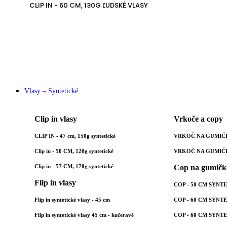
CLIP IN - 60 CM, 130G ĽUDSKÉ VLASY
Vlasy – Syntetické
Clip in vlasy
Vrkoče a copy
CLIP IN - 47 cm, 150g syntetické
VRKOČ NA GUMIČK
Clip in - 50 CM, 120g syntetické
VRKOČ NA GUMIČK
Clip in - 57 CM, 170g syntetické
Cop na gumičk
Flip in vlasy
COP - 50 CM SYNT
Flip in syntetické vlasy - 45 cm
COP - 60 CM SYNT
Flip in syntetické vlasy 45 cm - kučeravé
COP - 60 CM SYNTE