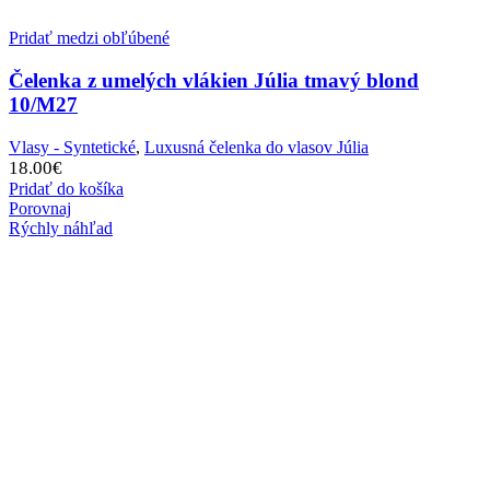
Pridať medzi obľúbené
Čelenka z umelých vlákien Júlia tmavý blond
10/M27
Vlasy - Syntetické
,
Luxusná čelenka do vlasov Júlia
18.00
€
Pridať do košíka
Porovnaj
Rýchly náhľad