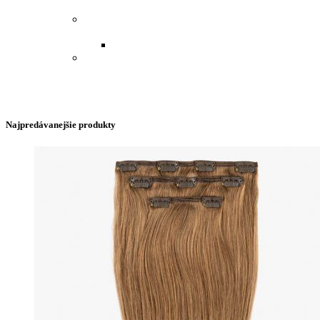
KUČERAVÉ VLASY.
COP - VRKOČ 50 CM - SYNTETICKÉ,
VLASY - SYNTETICKÉ
VRKOČE A COPY - SYNTETICKÉ
PAROCHŇA POLOVIČNÁ - KUČERAVÉ
VLASY.
Najpredávanejšie produkty