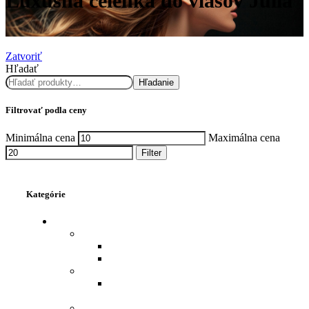
Luxusná čelenka do vlasov Júlia
Zatvoriť
Hľadať
Hľadanie
Filtrovať podla ceny
Minimálna cena
Maximálna cena
Filter
Kategórie
VLASY - ĽUDSKÉ
PAROCHNE
PAROCHŇA DÁMSKA
PAROCHŇA MUŽSKÁ
TAPE IN
TAPE-IN ĽUDSKÉ VLASY NA
PÁSKE.
FLIP IN