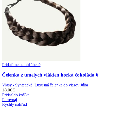
Pridať medzi obľúbené
Čelenka z umelých vlákien horká čokoláda 6
Vlasy - Syntetické
,
Luxusná čelenka do vlasov Júlia
18.00
€
Pridať do košíka
Porovnaj
Rýchly náhľad