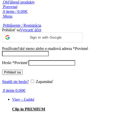
Obľúbené produkty
Porovnaj
0.00
€
0
items
/
Menu
Prihlásenie / Registrácia
Prihlásiť sa
Vytvoriť účet
Sign in with Google
Používateľské meno alebo e-mailová adresa
*
Povinné
Heslo
*
Povinné
Prihlásiť sa
Stratili ste heslo?
Zapamätať
0.00
€
0
items
Vlasy – Ľudské
Clip in PREMIUM