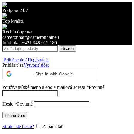
Podpora 24/7
Top kvalita
Rýchla doprava
cameronhair@cameronhair.eu
Infolinka: +421 948 015 186
Search
Prihlásenie / Registrácia
Prihlásiť sa
Vytvoriť účet
Sign in with Google
Používateľské meno alebo e-mailová adresa
*
Povinné
Heslo
*
Povinné
Prihlásiť sa
Stratili ste heslo?
Zapamätať