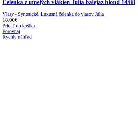
Čelenka z umelých vlákien Júlia balejaz blond 14/88
Vlasy - Syntetické
,
Luxusná čelenka do vlasov Júlia
18.00
€
Pridať do košíka
Porovnaj
Rýchly náhľad