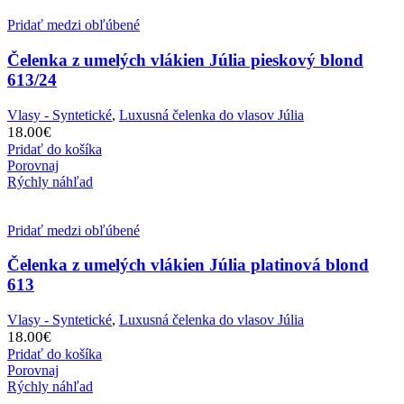
Pridať medzi obľúbené
Čelenka z umelých vlákien Júlia pieskový blond
613/24
Vlasy - Syntetické
,
Luxusná čelenka do vlasov Júlia
18.00
€
Pridať do košíka
Porovnaj
Rýchly náhľad
Pridať medzi obľúbené
Čelenka z umelých vlákien Júlia platinová blond
613
Vlasy - Syntetické
,
Luxusná čelenka do vlasov Júlia
18.00
€
Pridať do košíka
Porovnaj
Rýchly náhľad