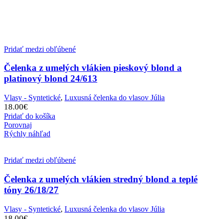
Pridať medzi obľúbené
Čelenka z umelých vlákien pieskový blond a
platinový blond 24/613
Vlasy - Syntetické
,
Luxusná čelenka do vlasov Júlia
18.00
€
Pridať do košíka
Porovnaj
Rýchly náhľad
Pridať medzi obľúbené
Čelenka z umelých vlákien stredný blond a teplé
tóny 26/18/27
Vlasy - Syntetické
,
Luxusná čelenka do vlasov Júlia
18.00
€