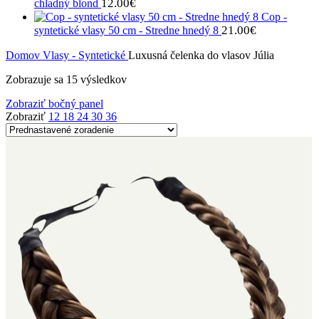
12.00
€
chladný blond
Cop -
21.00
€
syntetické vlasy 50 cm - Stredne hnedý 8
Domov
Vlasy - Syntetické
Luxusná čelenka do vlasov Júlia
Zobrazuje sa 15 výsledkov
Zobraziť bočný panel
Zobraziť
12
18
24
30
36