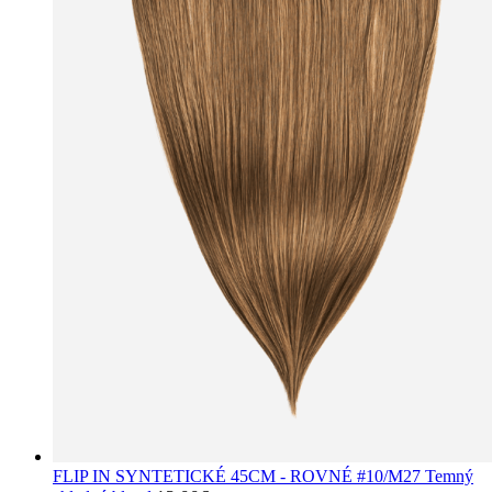
FLIP IN SYNTETICKÉ 45CM - ROVNÉ #10/M27 Temný