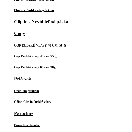
Flip in - Ľudské vlasy 53 cm
Clip in - Neviditeľná páska
Copy
COP ĽUDSKÉ VLASY 40 CM, 50 G
Cop Ľudské vlasy 48 cm, 75 g
Cop Ľudské vlasy 60 cm, 90g
Príčesok
Drdol na gumičke
Ofina Clip in ľudské vlasy
Parochne
Parochňa dámska