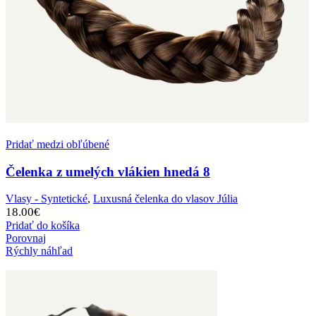
Pridať medzi obľúbené
Čelenka z umelých vlákien hnedá 8
Vlasy - Syntetické
,
Luxusná čelenka do vlasov Júlia
18.00
€
Pridať do košíka
Porovnaj
Rýchly náhľad