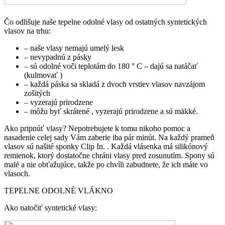
Čo odlišuje naše tepelne odolné vlasy od ostatných syntetických
vlasov na trhu:
– naše vlasy nemajú umelý lesk
– nevypadnú z pásky
– sú odolné voči teplotám do 180 ° C
– dajú sa natáčať
(kulmovať
)
– každá páska sa skladá z dvoch vrstiev vlasov navzájom
zošitých
– vyzerajú prirodzene
– môžu byť skrátené , vyzerajú prirodzene a sú mäkké.
Ako pripnúť vlasy?
Nepotrebujete k tomu nikoho pomoc a
nasadenie celej sady Vám zaberie iba pár minút.
Na každý prameň
vlasov sú našité sponky Clip In.
.
Každá vlásenka má silikónový
remienok, ktorý dostatočne chráni vlasy pred zosunutím.
Spony sú
malé a nie obťažujúce, takže po chvíli zabudnete, že ich máte vo
vlasoch.
TEPELNE ODOLNÉ VLÁKNO
Ako natočiť syntetické vlasy: