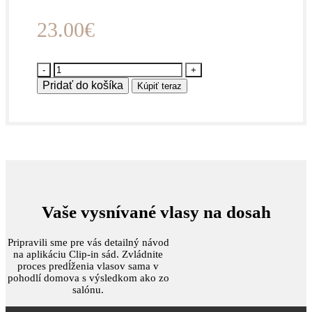
23.00
€
množstvo
CLIP
Pridať do košíka
Kúpiť teraz
IN
SYNTETICKÉ
47CM,
150g
#2
Tmavo
hnedá
Vaše vysnívané vlasy na dosah
Pripravili sme pre vás detailný návod
na aplikáciu Clip-in sád. Zvládnite
proces predĺženia vlasov sama v
pohodlí domova s výsledkom ako zo
salónu.