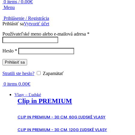
0.00
€
0
items
/
Menu
Prihlásenie / Registrácia
Prihlásiť sa
Vytvoriť účet
Povinné
Používateľské meno alebo e-mailová adresa
*
Povinné
Heslo
*
Prihlásiť sa
Stratili ste heslo?
Zapamätať
0.00
€
0
items
Vlasy – Ľudské
Clip in PREMIUM
CLIP IN PREMIUM - 30 CM, 60G ĽUDSKÉ VLASY
CLIP IN PREMIUM - 30 CM, 120G ĽUDSKÉ VLASY