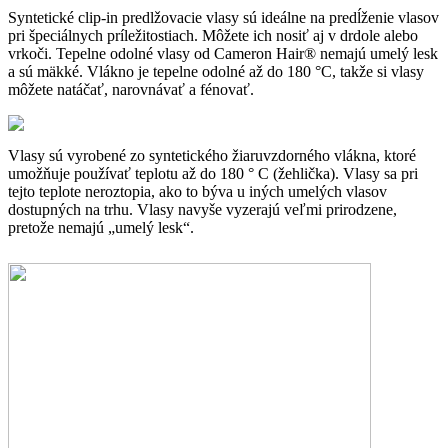
Syntetické clip-in predlžovacie vlasy sú ideálne na predĺženie vlasov
pri špeciálnych príležitostiach. Môžete ich nosiť aj v drdole alebo
vrkoči. Tepelne odolné vlasy od Cameron Hair® nemajú umelý lesk
a sú mäkké. Vlákno je tepelne odolné až do 180 °C, takže si vlasy
môžete natáčať, narovnávať a fénovať.
Vlasy sú vyrobené zo syntetického žiaruvzdorného vlákna, ktoré
umožňuje používať teplotu až do 180 ° C (žehlička). Vlasy sa pri
tejto teplote neroztopia, ako to býva u iných umelých vlasov
dostupných na trhu.
Vlasy navyše vyzerajú veľmi prirodzene,
pretože nemajú „umelý lesk“.