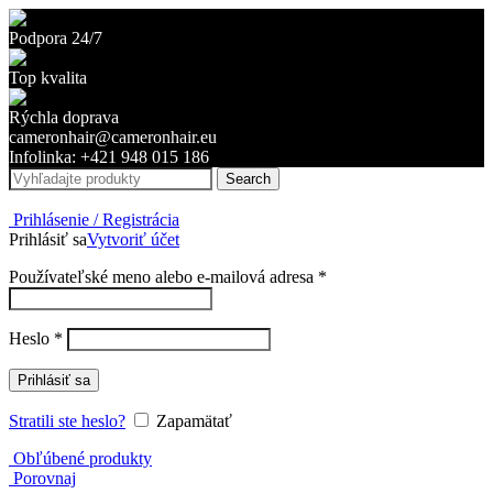
Podpora 24/7
Top kvalita
Rýchla doprava
cameronhair@cameronhair.eu
Infolinka: +421 948 015 186
Search
Prihlásenie / Registrácia
Prihlásiť sa
Vytvoriť účet
Povinné
Používateľské meno alebo e-mailová adresa
*
Povinné
Heslo
*
Prihlásiť sa
Stratili ste heslo?
Zapamätať
Obľúbené produkty
Porovnaj