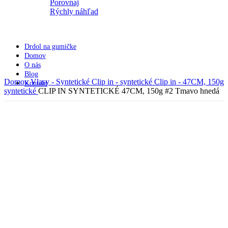
Porovnaj
Rýchly náhľad
Drdol na gumičke
Domov
O nás
Blog
Domov
Vlasy - Syntetické
Clip in - syntetické
Clip in - 47CM, 150g
Kontakt
syntetické
CLIP IN SYNTETICKÉ 47CM, 150g #2 Tmavo hnedá