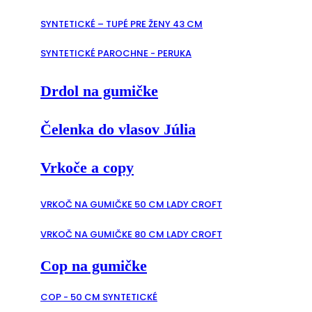
SYNTETICKÉ – TUPÉ PRE ŽENY 43 CM
SYNTETICKÉ PAROCHNE - PERUKA
Drdol na gumičke
Čelenka do vlasov Júlia
Vrkoče a copy
VRKOČ NA GUMIČKE 50 CM LADY CROFT
VRKOČ NA GUMIČKE 80 CM LADY CROFT
Cop na gumičke
COP - 50 CM SYNTETICKÉ