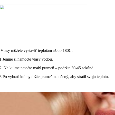
Vlasy môžete vystaviť teplotám až do 180C.
1.Jemne si namočte vlasy vodou.
2. Na kulme natočte malý prameň – podržte 30-45 sekúnd.
3.Po vybratí kulmy držte prameň natočený, aby stratil svoju teplotu.