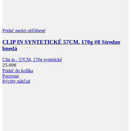
Pridať medzi obľúbené
CLIP IN SYNTETICKÉ 57CM, 170g #8 Stredne
hnedá
Clip in - 57CM, 170g syntetické
25.00
€
Pridať do košíka
Porovnaj
Rýchly náhľad