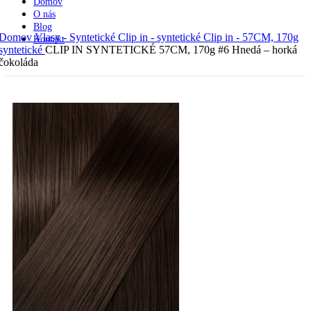
Domov
O nás
Blog
Domov
Vlasy - Syntetické
Clip in - syntetické
Clip in - 57CM, 170g
Kontakt
syntetické
CLIP IN SYNTETICKÉ 57CM, 170g #6 Hnedá – horká
čokoláda