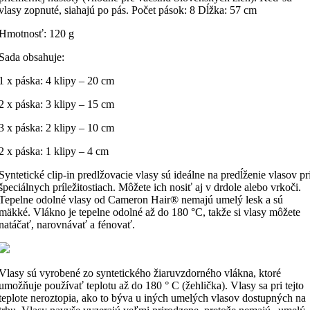
vlasy zopnuté, siahajú po pás. Počet pások: 8
Dĺžka: 57 cm
Hmotnosť: 120 g
Sada obsahuje:
1 x páska: 4 klipy – 20 cm
2 x páska: 3 klipy – 15 cm
3 x páska: 2 klipy – 10 cm
2 x páska: 1 klipy – 4 cm
Syntetické clip-in predlžovacie vlasy sú ideálne na predĺženie vlasov pr
špeciálnych príležitostiach. Môžete ich nosiť aj v drdole alebo vrkoči.
Tepelne odolné vlasy od Cameron Hair® nemajú umelý lesk a sú
mäkké. Vlákno je tepelne odolné až do 180 °C, takže si vlasy môžete
natáčať, narovnávať a fénovať.
Vlasy sú vyrobené zo syntetického žiaruvzdorného vlákna, ktoré
umožňuje používať teplotu až do 180 ° C (žehlička). Vlasy sa pri tejto
teplote neroztopia, ako to býva u iných umelých vlasov dostupných na