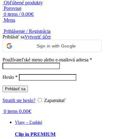
Obľúbené produkty
Porovnaj
0.00
€
0
items
/
Menu
Prihlásenie / Registrácia
Prihlásiť sa
Vytvoriť účet
Sign in with Google
Povinné
Používateľské meno alebo e-mailová adresa
*
Povinné
Heslo
*
Prihlásiť sa
Stratili ste heslo?
Zapamätať
0.00
€
0
items
Vlasy – Ľudské
Clip in PREMIUM