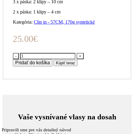
3 x páska: 2 klipy – 10 cm
2 x páska: 1 klipy – 4 cm
Kategória:
Clip in - 57CM, 170g syntetické
25.00
€
množstvo
CLIP
Pridať do košíka
Kúpiť teraz
IN
SYNTETICKÉ
57CM,
170g
#6
Hnedá
–
horká
čokoláda
Vaše vysnívané vlasy na dosah
Pripravili sme pre vás detailný návod