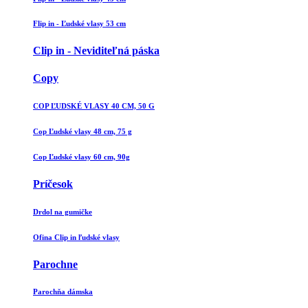
Flip in - Ľudské vlasy 53 cm
Clip in - Neviditeľná páska
Copy
COP ĽUDSKÉ VLASY 40 CM, 50 G
Cop Ľudské vlasy 48 cm, 75 g
Cop Ľudské vlasy 60 cm, 90g
Príčesok
Drdol na gumičke
Ofina Clip in ľudské vlasy
Parochne
Parochňa dámska