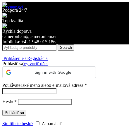
VYPREDANÉ
VYPREDANÉ
Podpora 24/7
Top kvalita
Rýchla doprava
cameronhair@cameronhair.eu
Infolinka: +421 948 015 186
Search
Prihlásenie / Registrácia
Prihlásiť sa
Vytvoriť účet
Sign in with Google
Povinné
Používateľské meno alebo e-mailová adresa
*
Povinné
Heslo
*
Prihlásiť sa
Stratili ste heslo?
Zapamätať