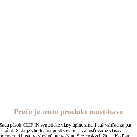
Prečo je tento produkt must-have
Sada pások CLIP IN syntetické vlasy úplne zmení váš vzhľad za pár
sekúnd! Sada je vhodná na predlžovanie a zahusťovanie vlasov
priemernej hustoty (vhodné pre väčšinu Slovenských žien). Keď sú