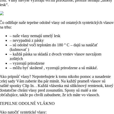
trhu.
Vlasy navyše vyzerajú veľmi prirodzene, pretože nemajú „umelý
lesk“.
Čo odlišuje naše tepelne odolné vlasy od ostatných syntetických vlasov
na trhu:
– naše vlasy nemajú umelý lesk
– nevypadnú z pásky
– sú odolné voči teplotám do 180 ° C
– dajú sa natáčať
(kulmovať
)
– každá páska sa skladá z dvoch vrstiev vlasov navzájom
zošitých
– vyzerajú prirodzene
– môžu byť skrátené , vyzerajú prirodzene a sú mäkké.
Ako pripnúť vlasy?
Nepotrebujete k tomu nikoho pomoc a nasadenie
celej sady Vám zaberie iba pár minút.
Na každý prameň vlasov sú
našité sponky Clip In.
.
Každá vlásenka má silikónový remienok, ktorý
dostatočne chráni vlasy pred zosunutím.
Spony sú malé a nie
obťažujúce, takže po chvíli zabudnete, že ich máte vo vlasoch.
TEPELNE ODOLNÉ VLÁKNO
Ako natočiť syntetické vlasy: