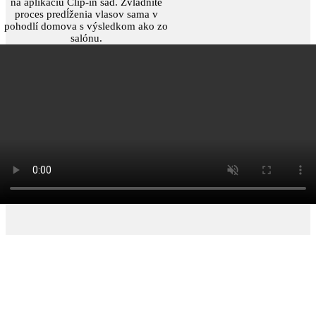
na aplikáciu Clip-in sád. Zvládnite
proces predĺženia vlasov sama v
pohodlí domova s výsledkom ako zo
salónu.
Vlasy, ktoré držia tempo s tvojím životom.
Prémiová kvalita, prirodzený vzhľad a štýl,
ktorý hovorí za teba.