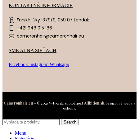
KONTAKTNÉ INFORMÁCIE
Farské lúky 1379/9, 059 07 Lendak
+421 948 015 186
cameronhair@cameronhair.eu
SME AJ NA SIEŤACH
Facebook
Instagram
Whatsapp
Cameronhair.eu
– ©2025 Vytvorila spoločnosť
Alibition.sk
. Prémiové weby a
eshopy.
Search
Menu
Kategórie