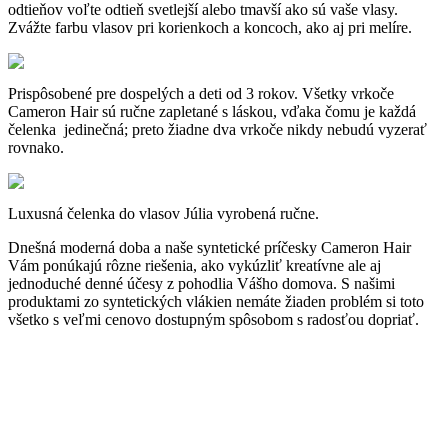
odtieňov voľte odtieň svetlejší alebo tmavší ako sú vaše vlasy.
Zvážte farbu vlasov pri korienkoch a koncoch, ako aj pri melíre.
Prispôsobené pre dospelých a deti od 3 rokov.
Všetky vrkoče
Cameron Hair sú ručne zapletané s láskou, vďaka čomu je každá
čelenka jedinečná;
preto žiadne dva vrkoče nikdy nebudú vyzerať
rovnako.
Luxusná čelenka do vlasov Júlia vyrobená ručne.
Dnešná moderná doba a naše syntetické príčesky Cameron Hair
Vám ponúkajú rôzne riešenia, ako vykúzliť kreatívne ale aj
jednoduché denné účesy z pohodlia Vášho domova. S našimi
produktami zo syntetických vlákien nemáte žiaden problém si toto
všetko s veľmi cenovo dostupným spôsobom s radosťou dopriať.