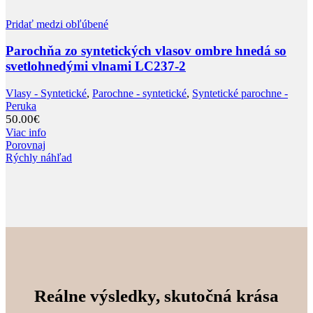
Pridať medzi obľúbené
Parochňa zo syntetických vlasov ombre hnedá so
svetlohnedými vlnami LC237-2
Vlasy - Syntetické
,
Parochne - syntetické
,
Syntetické parochne -
Peruka
50.00
€
Viac info
Porovnaj
Rýchly náhľad
Reálne výsledky, skutočná krása