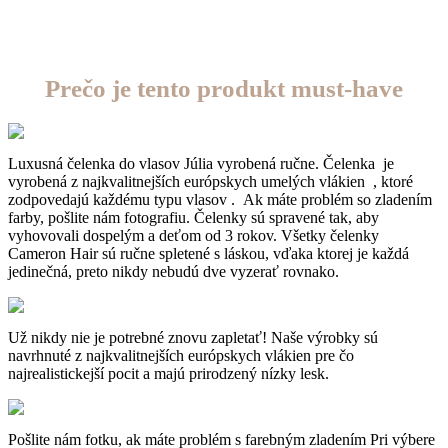
Prečo je tento produkt must-have
Luxusná čelenka do vlasov Júlia vyrobená ručne.
Čelenka je
vyrobená z najkvalitnejších európskych umelých vlákien , ktoré
zodpovedajú každému typu vlasov .
Ak máte problém so zladením
farby, pošlite nám fotografiu
. Čelenky sú
spravené tak, aby
vyhovovali dospelým a deťom od 3 rokov.
Všetky čelenky
Cameron Hair sú ručne spletené s láskou, vďaka ktorej je každá
jedinečná,
preto nikdy nebudú dve vyzerať rovnako.
Už nikdy nie je potrebné znovu zapletať!
Naše výrobky sú
navrhnuté z najkvalitnejších európskych vlákien pre čo
najrealistickejší pocit a majú prirodzený nízky lesk.
Pošlite nám fotku, ak máte problém s farebným zladením
Pri výbere