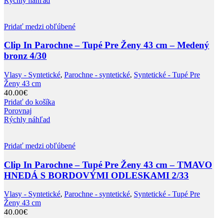
Rýchly náhľad
Pridať medzi obľúbené
Clip In Parochne – Tupé Pre Ženy 43 cm – Medený
bronz 4/30
Vlasy - Syntetické
,
Parochne - syntetické
,
Syntetické - Tupé Pre
Ženy 43 cm
40.00
€
Pridať do košíka
Porovnaj
Rýchly náhľad
Pridať medzi obľúbené
Clip In Parochne – Tupé Pre Ženy 43 cm – TMAVO
HNEDÁ S BORDOVÝMI ODLESKAMI 2/33
Vlasy - Syntetické
,
Parochne - syntetické
,
Syntetické - Tupé Pre
Ženy 43 cm
40.00
€