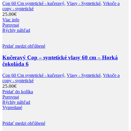
Cop 60 Cm syntetické - kučeravý
,
Vlasy - Syntetické
,
Vrkoče a
copy - syntetické
25.00
€
Viac info
Porovnaj
Rýchly náhľad
Pridať medzi obľúbené
Kučeravý Cop – syntetické vlasy 60 cm – Horká
čokoláda 6
Cop 60 Cm syntetické - kučeravý
,
Vlasy - Syntetické
,
Vrkoče a
copy - syntetické
25.00
€
Pridať do košíka
Porovnaj
Rýchly náhľad
Vypredané
Pridať medzi obľúbené