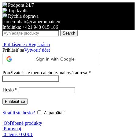
Podpora 24/7
Top kvalita
Rýchla doprava
cameronhair@cameronhair.eu
Infolinka: +421 948 015 186
Search
Prihlásenie / Registrácia
Prihlásiť sa
Vytvoriť účet
Sign in with Google
Povinné
Používateľské meno alebo e-mailová adresa
*
Povinné
Heslo
*
Prihlásiť sa
Stratili ste heslo?
Zapamätať
Obľúbené produkty
Porovnaj
0.00
€
0
items
/