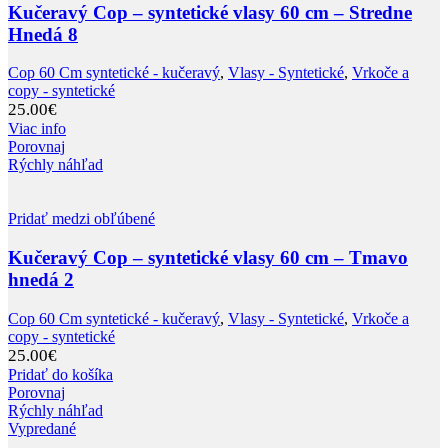
Kučeravý Cop – syntetické vlasy 60 cm – Stredne
Hnedá 8
Cop 60 Cm syntetické - kučeravý
,
Vlasy - Syntetické
,
Vrkoče a
copy - syntetické
25.00
€
Viac info
Porovnaj
Rýchly náhľad
Pridať medzi obľúbené
Kučeravý Cop – syntetické vlasy 60 cm – Tmavo
hnedá 2
Cop 60 Cm syntetické - kučeravý
,
Vlasy - Syntetické
,
Vrkoče a
copy - syntetické
25.00
€
Pridať do košíka
Porovnaj
Rýchly náhľad
Vypredané