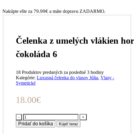
79.99
€
Nakúpte ešte za
a máte dopravu ZADARMO.
Čelenka z umelých vlákien ho
čokoláda 6
18
Produktov predaných za posledné 3 hodiny
Kategórie:
Luxusná čelenka do vlasov Júlia
,
Vlasy -
Syntetické
18.00
€
množstvo
Čelenka
Pridať do košíka
Kúpiť teraz
z
umelých