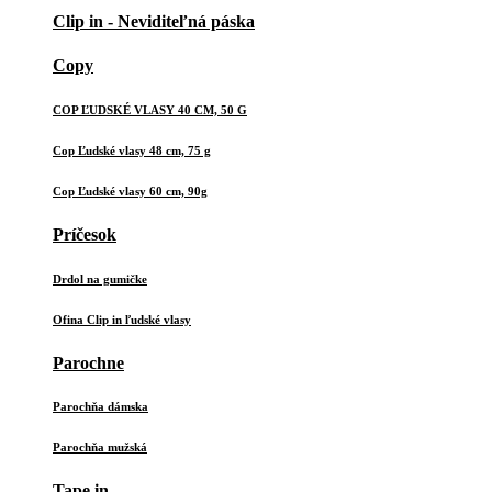
Clip in - Neviditeľná páska
Copy
COP ĽUDSKÉ VLASY 40 CM, 50 G
Cop Ľudské vlasy 48 cm, 75 g
Cop Ľudské vlasy 60 cm, 90g
Príčesok
Drdol na gumičke
Ofina Clip in ľudské vlasy
Parochne
Parochňa dámska
Parochňa mužská
Tape in