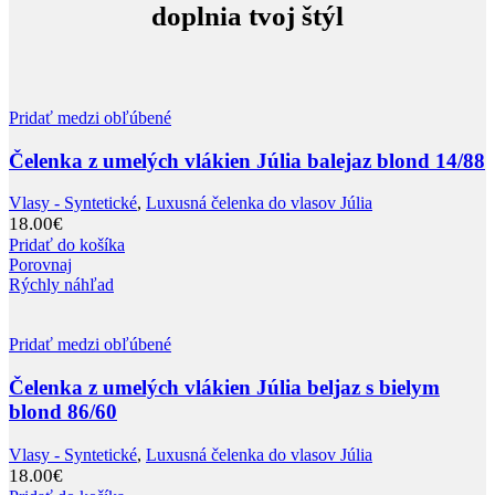
doplnia tvoj štýl
Pridať medzi obľúbené
Čelenka z umelých vlákien Júlia balejaz blond 14/88
Vlasy - Syntetické
,
Luxusná čelenka do vlasov Júlia
18.00
€
Pridať do košíka
Porovnaj
Rýchly náhľad
Pridať medzi obľúbené
Čelenka z umelých vlákien Júlia beljaz s bielym
blond 86/60
Vlasy - Syntetické
,
Luxusná čelenka do vlasov Júlia
18.00
€