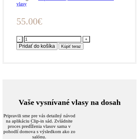
vlasy
55.00
€
množstvo
CLIP
Pridať do košíka
Kúpiť teraz
IN
-
40
CM,
BEZŠVOVÉ
40G
ĽUDSKÉ
VLASY
#27
Medová
Vaše vysnívané vlasy na dosah
blond
Pripravili sme pre vás detailný návod
na aplikáciu Clip-in sád. Zvládnite
proces predĺženia vlasov sama v
pohodlí domova s výsledkom ako zo
salónu.