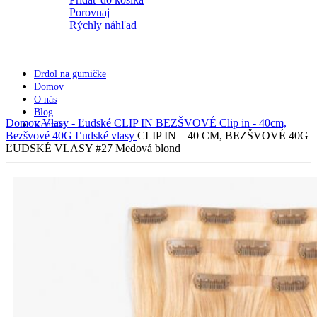
Porovnaj
Rýchly náhľad
Drdol na gumičke
Domov
O nás
Blog
Domov
Vlasy - Ľudské
CLIP IN BEZŠVOVÉ
Clip in - 40cm,
Kontakt
Bezšvové 40G Ľudské vlasy
CLIP IN – 40 CM, BEZŠVOVÉ 40G
ĽUDSKÉ VLASY #27 Medová blond