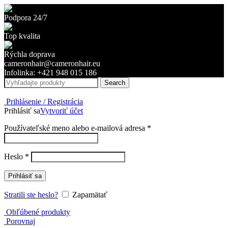
Podpora 24/7
Top kvalita
Rýchla doprava
cameronhair@cameronhair.eu
Infolinka: +421 948 015 186
Search
Prihlásenie / Registrácia
Prihlásiť sa
Vytvoriť účet
Povinné
Používateľské meno alebo e-mailová adresa
*
Povinné
Heslo
*
Prihlásiť sa
Stratili ste heslo?
Zapamätať
Obľúbené produkty
Porovnaj