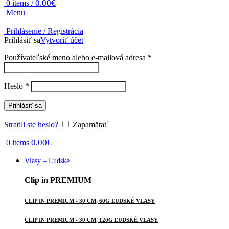
0.00
€
0
items
/
Menu
Prihlásenie / Registrácia
Prihlásiť sa
Vytvoriť účet
Povinné
Používateľské meno alebo e-mailová adresa
*
Povinné
Heslo
*
Prihlásiť sa
Stratili ste heslo?
Zapamätať
0.00
€
0
items
Vlasy – Ľudské
Clip in PREMIUM
CLIP IN PREMIUM - 30 CM, 60G ĽUDSKÉ VLASY
CLIP IN PREMIUM - 30 CM, 120G ĽUDSKÉ VLASY