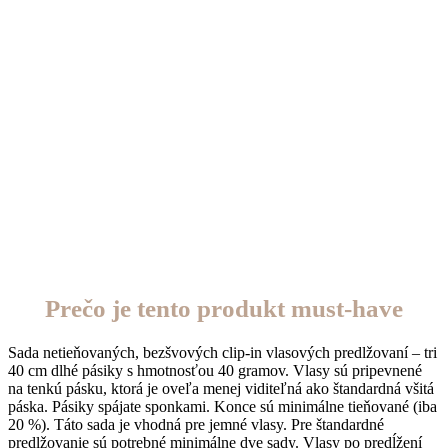
Prečo je tento produkt must-have
Sada netieňovaných, bezšvových clip-in vlasových predlžovaní – tri
40 cm dlhé pásiky s hmotnosťou 40 gramov. Vlasy sú pripevnené
na tenkú pásku, ktorá je oveľa menej viditeľná ako
štandardná všitá
páska. Pásiky spájate sponkami. Konce sú minimálne tieňované (iba
20 %). Táto sada je vhodná pre jemné vlasy. Pre štandardné
predlžovanie sú potrebné minimálne dve sady. Vlasy po predĺžení