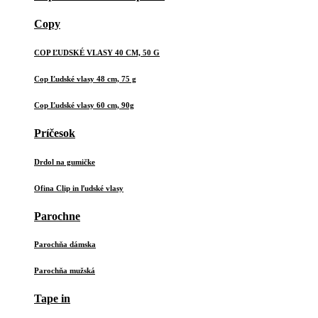
Copy
COP ĽUDSKÉ VLASY 40 CM, 50 G
Cop Ľudské vlasy 48 cm, 75 g
Cop Ľudské vlasy 60 cm, 90g
Príčesok
Drdol na gumičke
Ofina Clip in ľudské vlasy
Parochne
Parochňa dámska
Parochňa mužská
Tape in