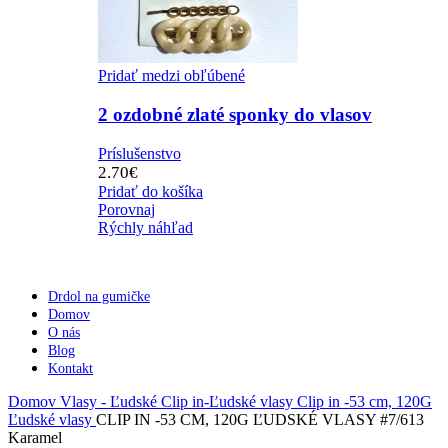
Pridať medzi obľúbené
2 ozdobné zlaté sponky do vlasov
Príslušenstvo
2.70
€
Pridať do košíka
Porovnaj
Rýchly náhľad
Drdol na gumičke
Domov
O nás
Blog
Kontakt
Domov
Vlasy - Ľudské
Clip in-Ľudské vlasy
Clip in -53 cm, 120G
Ľudské vlasy
CLIP IN -53 CM, 120G ĽUDSKÉ VLASY #7/613
Karamel