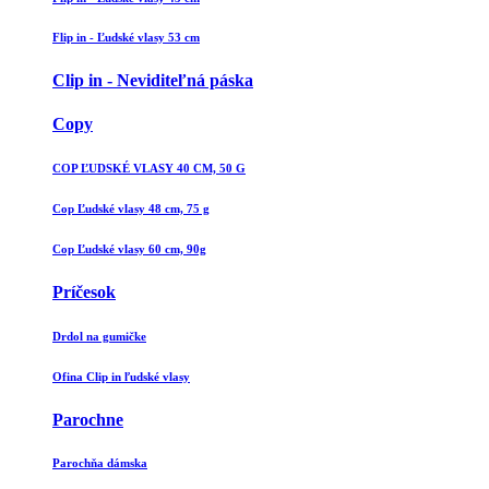
Flip in - Ľudské vlasy 53 cm
Clip in - Neviditeľná páska
Copy
COP ĽUDSKÉ VLASY 40 CM, 50 G
Cop Ľudské vlasy 48 cm, 75 g
Cop Ľudské vlasy 60 cm, 90g
Príčesok
Drdol na gumičke
Ofina Clip in ľudské vlasy
Parochne
Parochňa dámska