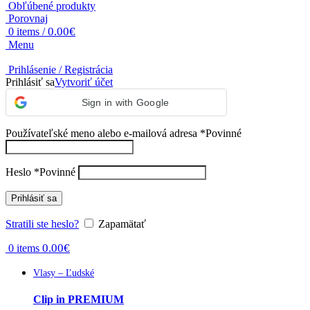
Obľúbené produkty
Porovnaj
0.00
€
0
items
/
Menu
Prihlásenie / Registrácia
Prihlásiť sa
Vytvoriť účet
Sign in with Google
Používateľské meno alebo e-mailová adresa
*
Povinné
Heslo
*
Povinné
Prihlásiť sa
Stratili ste heslo?
Zapamätať
0.00
€
0
items
Vlasy – Ľudské
Clip in PREMIUM