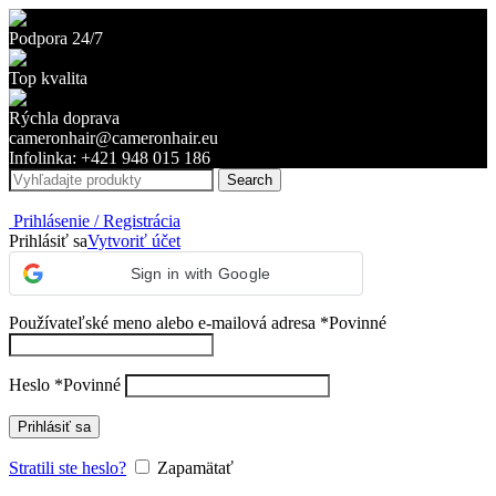
Podpora 24/7
Top kvalita
Rýchla doprava
cameronhair@cameronhair.eu
Infolinka: +421 948 015 186
Search
Prihlásenie / Registrácia
Prihlásiť sa
Vytvoriť účet
Sign in with Google
Používateľské meno alebo e-mailová adresa
*
Povinné
Heslo
*
Povinné
Prihlásiť sa
Stratili ste heslo?
Zapamätať