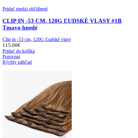
Pridať medzi obľúbené
CLIP IN -53 CM, 120G ĽUDSKÉ VLASY #1B
Tmavo hnedé
Clip in -53 cm, 120G Ľudské vlasy
115.00
€
Pridať do košíka
Porovnaj
Rýchly náhľad