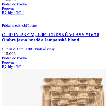
Pridať do košíka
Porovnaj
Rýchly náhľad
Pridať medzi obľúbené
CLIP IN -53 CM, 120G ĽUDSKÉ VLASY #T6/18
Ombre jasno hnedé a šampanská blond
Clip in -53 cm, 120G Ľudské vlasy
115.00
€
Pridať do košíka
Porovnaj
Rýchly náhľad