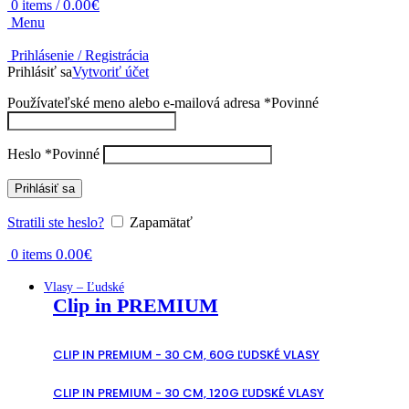
0.00
€
0
items
/
Menu
Prihlásenie / Registrácia
Prihlásiť sa
Vytvoriť účet
Používateľské meno alebo e-mailová adresa
*
Povinné
Heslo
*
Povinné
Prihlásiť sa
Stratili ste heslo?
Zapamätať
0.00
€
0
items
Vlasy – Ľudské
Clip in PREMIUM
CLIP IN PREMIUM - 30 CM, 60G ĽUDSKÉ VLASY
CLIP IN PREMIUM - 30 CM, 120G ĽUDSKÉ VLASY