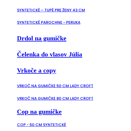
SYNTETICKÉ – TUPÉ PRE ŽENY 43 CM
SYNTETICKÉ PAROCHNE - PERUKA
Drdol na gumičke
Čelenka do vlasov Júlia
Vrkoče a copy
VRKOČ NA GUMIČKE 50 CM LADY CROFT
VRKOČ NA GUMIČKE 80 CM LADY CROFT
Cop na gumičke
COP - 50 CM SYNTETICKÉ