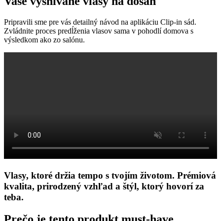
Vaše vysnívané vlasy na dosah
Pripravili sme pre vás detailný návod na aplikáciu Clip-in sád.
Zvládnite proces predĺženia vlasov sama v pohodlí domova s
výsledkom ako zo salónu.
Vlasy, ktoré držia tempo s tvojím životom. Prémiová
kvalita, prirodzený vzhľad a štýl, ktorý hovorí za
teba.
Prečo je tento produkt must-have