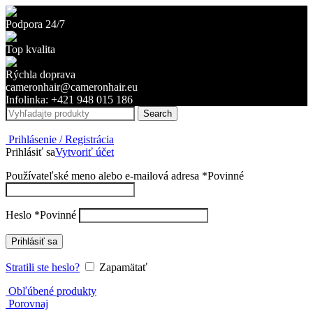
Podpora 24/7
Top kvalita
Rýchla doprava
cameronhair@cameronhair.eu
Infolinka: +421 948 015 186
Search
Prihlásenie / Registrácia
Prihlásiť sa
Vytvoriť účet
Používateľské meno alebo e-mailová adresa
*
Povinné
Heslo
*
Povinné
Prihlásiť sa
Stratili ste heslo?
Zapamätať
Obľúbené produkty
Porovnaj