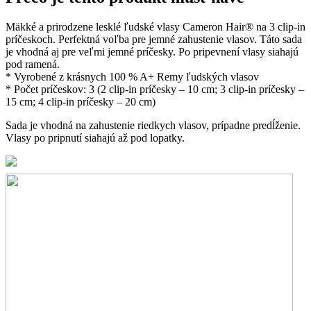
Mäkké a prirodzene lesklé ľudské vlasy Cameron Hair® na 3 clip-in
príčeskoch. Perfektná voľba pre jemné zahustenie vlasov. Táto sada
je vhodná aj pre veľmi jemné príčesky. Po pripevnení vlasy siahajú
pod ramená.
* Vyrobené z krásnych 100 % A+ Remy ľudských vlasov
* Počet príčeskov: 3 (2 clip-in príčesky – 10 cm; 3 clip-in príčesky –
15 cm; 4 clip-in príčesky – 20 cm)
Sada je vhodná na zahustenie riedkych vlasov, prípadne predĺženie.
Vlasy po pripnutí siahajú až pod lopatky.