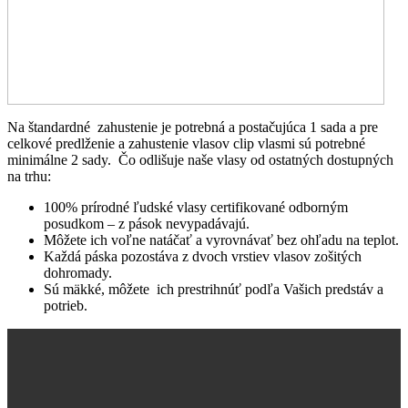
Na štandardné zahustenie je potrebná a postačujúca 1 sada a pre
celkové predlženie a zahustenie vlasov clip vlasmi sú potrebné
minimálne 2 sady. Čo odlišuje naše vlasy od ostatných dostupných
na trhu:
100% prírodné ľudské vlasy certifikované odborným
posudkom – z pások nevypadávajú.
Môžete ich voľne natáčať a vyrovnávať bez ohľadu na teplot.
Každá páska pozostáva z dvoch vrstiev vlasov zošitých
dohromady.
Sú mäkké, môžete ich prestrihnúť podľa Vašich predstáv a
potrieb.