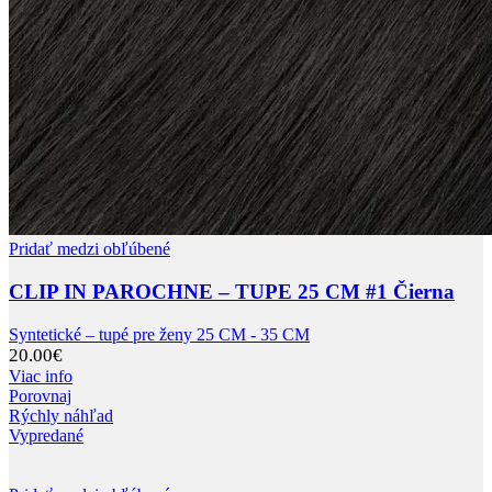
Pridať medzi obľúbené
CLIP IN PAROCHNE – TUPE 25 CM #1 Čierna
Syntetické – tupé pre ženy 25 CM - 35 CM
20.00
€
Viac info
Porovnaj
Rýchly náhľad
Vypredané