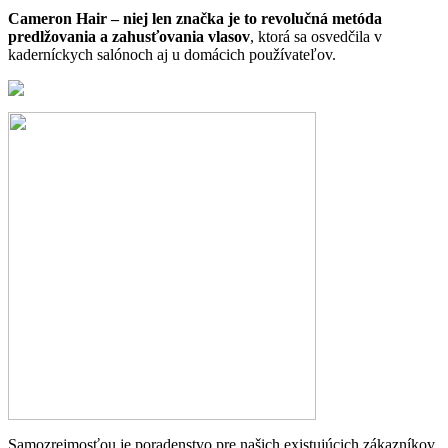
Cameron Hair – niej len značka je to revolučná metóda
predlžovania a zahusťovania vlasov
, ktorá sa osvedčila v
kaderníckych salónoch aj u domácich používateľov.
Samozrejmosťou je poradenstvo pre našich existujúcich zákazníkov,