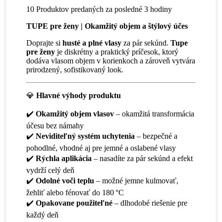
10
Produktov predaných za posledné 3 hodiny
TUPE pre ženy | Okamžitý objem a štýlový účes
Doprajte si
husté a plné vlasy
za pár sekúnd.
Tupe
pre ženy
je diskrétny a praktický príčesok, ktorý
dodáva vlasom objem v korienkoch a zároveň vytvára
prirodzený, sofistikovaný look.
💎
Hlavné výhody produktu
✔️
Okamžitý objem vlasov
– okamžitá transformácia
účesu bez námahy
✔️
Neviditeľný systém uchytenia
– bezpečné a
pohodlné, vhodné aj pre jemné a oslabené vlasy
✔️
Rýchla aplikácia
– nasadíte za pár sekúnd a efekt
vydrží celý deň
✔️
Odolné voči teplu
– možné jemne kulmovať,
žehliť alebo fénovať do 180 °C
✔️
Opakovane použiteľné
– dlhodobé riešenie pre
každý deň