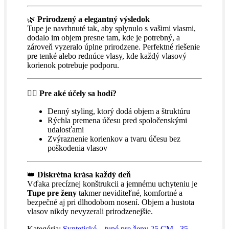
🌿
Prirodzený a elegantný výsledok
Tupe je navrhnuté tak, aby splynulo s vašimi vlasmi,
dodalo im objem presne tam, kde je potrebný, a
zároveň vyzeralo úplne prirodzene. Perfektné riešenie
pre tenké alebo rednúce vlasy, kde každý vlasový
korienok potrebuje podporu.
💁‍♀️
Pre aké účely sa hodí?
Denný styling, ktorý dodá objem a štruktúru
Rýchla premena účesu pred spoločenskými
udalosťami
Zvýraznenie korienkov a tvaru účesu bez
poškodenia vlasov
👑
Diskrétna krása každý deň
Vďaka precíznej konštrukcii a jemnému uchyteniu je
Tupe pre ženy
takmer neviditeľné, komfortné a
bezpečné aj pri dlhodobom nosení. Objem a hustota
vlasov nikdy nevyzerali prirodzenejšie.
Kategória:
Syntetické – tupé pre ženy 25 CM - 35