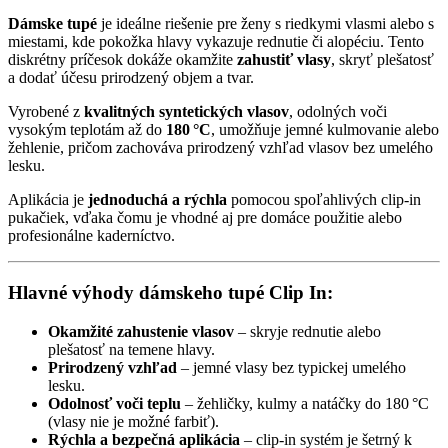
Dámske tupé
je ideálne riešenie pre ženy s riedkymi vlasmi alebo s
miestami, kde pokožka hlavy vykazuje rednutie či alopéciu. Tento
diskrétny príčesok dokáže okamžite
zahustiť vlasy
, skryť plešatosť
a dodať účesu prirodzený objem a tvar.
Vyrobené z
kvalitných syntetických vlasov
, odolných voči
vysokým teplotám až do
180 °C
, umožňuje jemné kulmovanie alebo
žehlenie, pričom zachováva prirodzený vzhľad vlasov bez umelého
lesku.
Aplikácia je
jednoduchá a rýchla
pomocou spoľahlivých clip-in
pukačiek, vďaka čomu je vhodné aj pre domáce použitie alebo
profesionálne kaderníctvo.
Hlavné výhody dámskeho tupé Clip In:
Okamžité zahustenie vlasov
– skryje rednutie alebo
plešatosť na temene hlavy.
Prirodzený vzhľad
– jemné vlasy bez typickej umelého
lesku.
Odolnosť voči teplu
– žehličky, kulmy a natáčky do 180 °C
(vlasy nie je možné farbiť).
Rýchla a bezpečná aplikácia
– clip-in systém je šetrný k