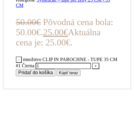
CM
50.00
€
Pôvodná cena bola:
50.00€.
25.00
€
Aktuálna
cena je: 25.00€.
množstvo CLIP IN PAROCHNE - TUPE 35 CM
#1 Čierna
Pridať do košíka
Kúpiť teraz
Vlasy, ktoré držia tempo s tvojím životom.
Prémiová kvalita, prirodzený vzhľad a štýl,
ktorý hovorí za teba.