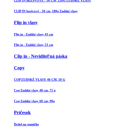
CLIP IN BEZŠVOVÉ - 50 CM, 120G ĽUDSKÉ VLASY
CLIP IN bezšvové - 50 cm, 180g Ľudské vlasy
Flip in vlasy
Flip in - Ľudské vlasy 43 cm
Flip in - Ľudské vlasy 53 cm
Clip in - Neviditeľná páska
Copy
COP ĽUDSKÉ VLASY 40 CM, 50 G
Cop Ľudské vlasy 48 cm, 75 g
Cop Ľudské vlasy 60 cm, 90g
Príčesok
Drdol na gumičke