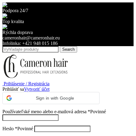
Podpora 24/7
Top kvalita
Rýchla doprava
cameronhair@cameronhair.eu
Infolinka: +421 948 015 186
Search
Prihlásenie / Registrácia
Prihlásiť sa
Vytvoriť účet
Sign in with Google
Používateľské meno alebo e-mailová adresa
*
Povinné
Heslo
*
Povinné