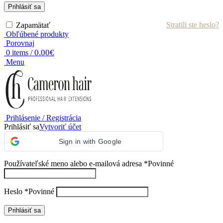
Prihlásiť sa
Stratili ste heslo?
Zapamätať
Obľúbené produkty
Porovnaj
0.00
€
0
items
/
Menu
Prihlásenie / Registrácia
Prihlásiť sa
Vytvoriť účet
Sign in with Google
Používateľské meno alebo e-mailová adresa
*
Povinné
Heslo
*
Povinné
Prihlásiť sa