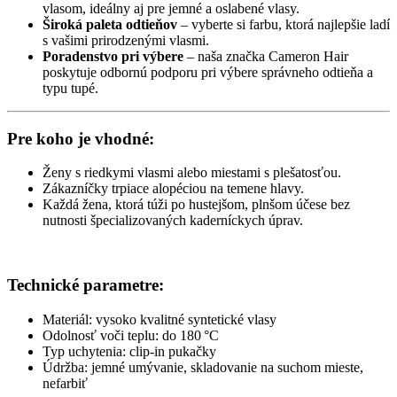
vlasom, ideálny aj pre jemné a oslabené vlasy.
Široká paleta odtieňov
– vyberte si farbu, ktorá najlepšie ladí
s vašimi prirodzenými vlasmi.
Poradenstvo pri výbere
– naša značka Cameron Hair
poskytuje odbornú podporu pri výbere správneho odtieňa a
typu tupé.
Pre koho je vhodné:
Ženy s riedkymi vlasmi alebo miestami s plešatosťou.
Zákazníčky trpiace alopéciou na temene hlavy.
Každá žena, ktorá túži po hustejšom, plnšom účese bez
nutnosti špecializovaných kaderníckych úprav.
Technické parametre:
Materiál: vysoko kvalitné syntetické vlasy
Odolnosť voči teplu: do 180 °C
Typ uchytenia: clip-in pukačky
Údržba: jemné umývanie, skladovanie na suchom mieste,
nefarbiť