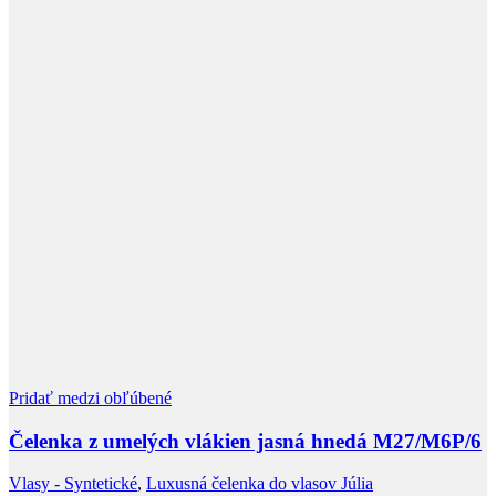
Pridať medzi obľúbené
Čelenka z umelých vlákien jasná hnedá M27/M6P/6
Vlasy - Syntetické
,
Luxusná čelenka do vlasov Júlia