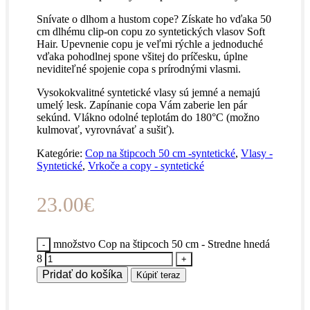
Snívate o dlhom a hustom cope? Získate ho vďaka 50
cm dlhému clip-on copu zo syntetických vlasov Soft
Hair. Upevnenie copu je veľmi rýchle a jednoduché
vďaka pohodlnej spone všitej do príčesku, úplne
neviditeľné spojenie copa s prírodnými vlasmi.
Vysokokvalitné syntetické vlasy sú jemné a nemajú
umelý lesk. Zapínanie copa Vám zaberie len pár
sekúnd. Vlákno odolné teplotám do 180°C (možno
kulmovať, vyrovnávať a sušiť).
Kategórie:
Cop na štipcoch 50 cm -syntetické
,
Vlasy -
Syntetické
,
Vrkoče a copy - syntetické
23.00
€
množstvo Cop na štipcoch 50 cm - Stredne hnedá
8
Pridať do košíka
Kúpiť teraz