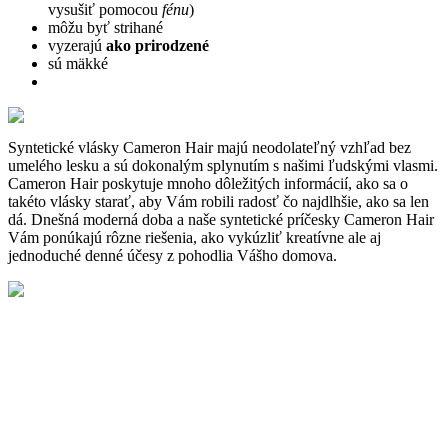
vysušiť pomocou
fén
u
)
môžu byť strihané
vyzerajú
ako prirodzené
sú mäkké
Syntetické vlásky Cameron Hair majú neodolateľný vzhľad bez
umelého lesku a sú dokonalým splynutím s našimi ľudskými vlasmi.
Cameron Hair poskytuje mnoho dôležitých informácií, ako sa o
takéto vlásky starať, aby Vám robili radosť čo najdlhšie, ako sa len
dá. Dnešná moderná doba a naše syntetické príčesky Cameron Hair
Vám ponúkajú rôzne riešenia, ako vykúzliť kreatívne ale aj
jednoduché denné účesy z pohodlia Vášho domova.