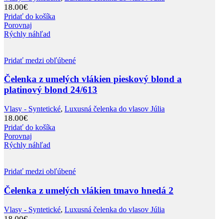
18.00
€
Pridať do košíka
Porovnaj
Rýchly náhľad
Pridať medzi obľúbené
Čelenka z umelých vlákien pieskový blond a
platinový blond 24/613
Vlasy - Syntetické
,
Luxusná čelenka do vlasov Júlia
18.00
€
Pridať do košíka
Porovnaj
Rýchly náhľad
Pridať medzi obľúbené
Čelenka z umelých vlákien tmavo hnedá 2
Vlasy - Syntetické
,
Luxusná čelenka do vlasov Júlia
18.00
€