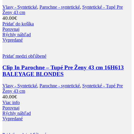
Vlasy - Syntetické
,
Parochne - syntetické
,
Syntetické - Tupé Pre
Ženy 43 cm
40.00
€
Pridať do košíka
Porovnaj
Rýchly náhľad
Vypredané
Pridať medzi obľúbené
Clip In Parochne – Tupé Pre Ženy 43 cm 16H613
BALEYAGE BLONDES
Vlasy - Syntetické
,
Parochne - syntetické
,
Syntetické - Tupé Pre
Ženy 43 cm
40.00
€
Viac info
Porovnaj
Rýchly náhľad
Vypredané