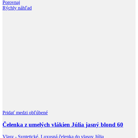
Porovnaj
Rýchly náhľad
Pridať medzi obľúbené
Čelenka z umelých vlákien Júlia jasný blond 60
Vlasy - Syntetické
,
Luxusná čelenka do vlasov Júlia