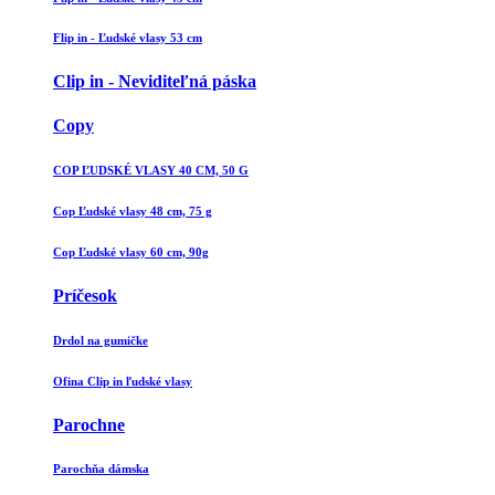
Flip in - Ľudské vlasy 53 cm
Clip in - Neviditeľná páska
Copy
COP ĽUDSKÉ VLASY 40 CM, 50 G
Cop Ľudské vlasy 48 cm, 75 g
Cop Ľudské vlasy 60 cm, 90g
Príčesok
Drdol na gumičke
Ofina Clip in ľudské vlasy
Parochne
Parochňa dámska