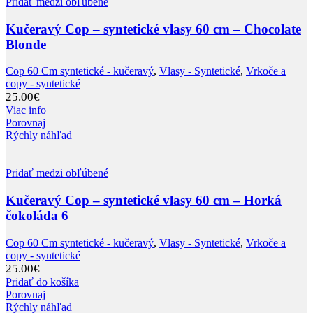
Pridať medzi obľúbené
Kučeravý Cop – syntetické vlasy 60 cm – Chocolate
Blonde
Cop 60 Cm syntetické - kučeravý
,
Vlasy - Syntetické
,
Vrkoče a
copy - syntetické
25.00
€
Viac info
Porovnaj
Rýchly náhľad
Pridať medzi obľúbené
Kučeravý Cop – syntetické vlasy 60 cm – Horká
čokoláda 6
Cop 60 Cm syntetické - kučeravý
,
Vlasy - Syntetické
,
Vrkoče a
copy - syntetické
25.00
€
Pridať do košíka
Porovnaj
Rýchly náhľad