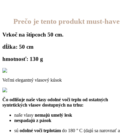
Prečo je tento produkt must-have
Vrkoč na štipcoch 50 cm.
dĺžka: 50 cm
hmotnosť: 130 g
Veľmi elegantný vlasový kúsok
Čo odlišuje naše vlasy odolné voči teplu od ostatných
syntetických vlasov dostupných na trhu:
naše vlasy
nemajú umelý lesk
nespadajú z pások
sú
odolné voči teplotám
do 180 ° C (dajú sa narovnať a