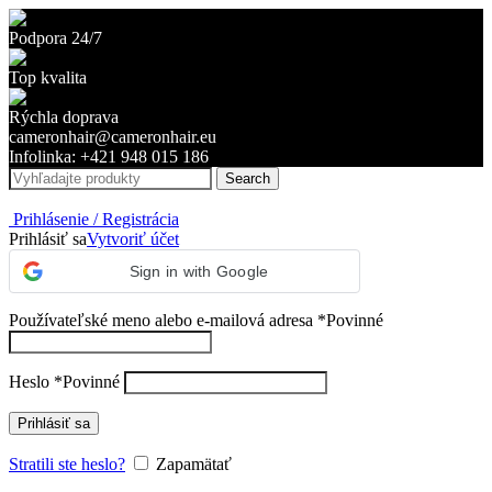
Podpora 24/7
Top kvalita
Rýchla doprava
cameronhair@cameronhair.eu
Infolinka: +421 948 015 186
Search
Prihlásenie / Registrácia
Prihlásiť sa
Vytvoriť účet
Sign in with Google
Používateľské meno alebo e-mailová adresa
*
Povinné
Heslo
*
Povinné
Prihlásiť sa
Stratili ste heslo?
Zapamätať