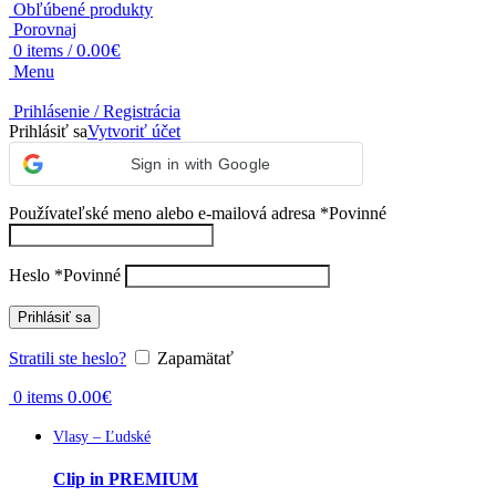
Obľúbené produkty
Porovnaj
0.00
€
0
items
/
Menu
Prihlásenie / Registrácia
Prihlásiť sa
Vytvoriť účet
Sign in with Google
Používateľské meno alebo e-mailová adresa
*
Povinné
Heslo
*
Povinné
Prihlásiť sa
Stratili ste heslo?
Zapamätať
0.00
€
0
items
Vlasy – Ľudské
Clip in PREMIUM