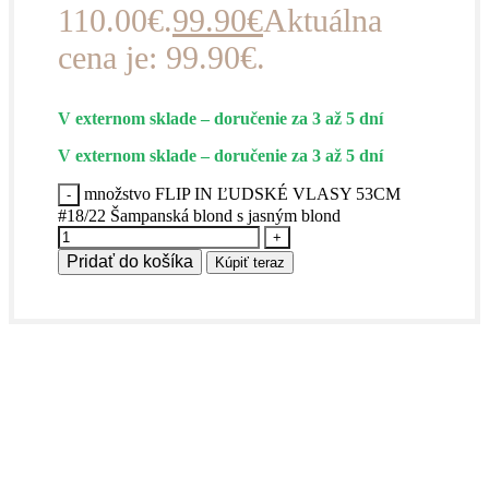
110.00€.
99.90
€
Aktuálna
cena je: 99.90€.
V externom sklade – doručenie za 3 až 5 dní
V externom sklade – doručenie za 3 až 5 dní
množstvo FLIP IN ĽUDSKÉ VLASY 53CM
#18/22 Šampanská blond s jasným blond
Pridať do košíka
Kúpiť teraz
Vlasy, ktoré držia tempo s tvojím životom.
Prémiová kvalita, prirodzený vzhľad a štýl,
ktorý hovorí za teba.