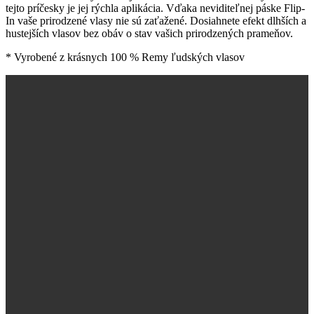
tejto príčesky je jej rýchla aplikácia. Vďaka neviditeľnej páske Flip-
In vaše prirodzené vlasy nie sú zaťažené. Dosiahnete efekt dlhších a
hustejších vlasov bez obáv o stav vašich prirodzených prameňov.
* Vyrobené z krásnych 100 % Remy ľudských vlasov