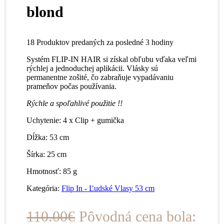
blond
18
Produktov predaných za posledné 3 hodiny
Systém FLIP-IN HAIR si získal obľubu vďaka veľmi
rýchlej a jednoduchej aplikácii. Vlásky sú
permanentne zošité, čo zabraňuje vypadávaniu
prameňov počas používania.
Rýchle a spoľahlivé použitie !!
Uchytenie: 4 x Clip + gumička
Dĺžka: 53 cm
Šírka: 25 cm
Hmotnosť: 85 g
Kategória:
Flip In - Ľudské Vlasy 53 cm
110.00
€
Pôvodná cena bola: