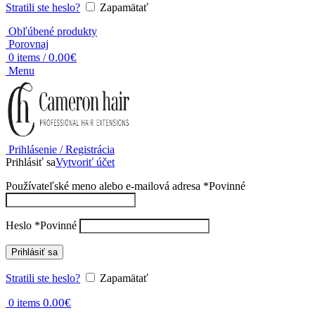
Stratili ste heslo?
Zapamätať
Obľúbené produkty
Porovnaj
0.00
€
0
items
/
Menu
Prihlásenie / Registrácia
Prihlásiť sa
Vytvoriť účet
Používateľské meno alebo e-mailová adresa
*
Povinné
Heslo
*
Povinné
Prihlásiť sa
Stratili ste heslo?
Zapamätať
0.00
€
0
items