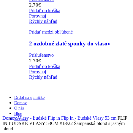
2.70
€
Pridať do košíka
Porovnaj
Rýchly náhľad
Pridať medzi obľúbené
2 ozdobné zlaté sponky do vlasov
Príslušenstvo
2.70
€
Pridať do košíka
Porovnaj
Rýchly náhľad
Drdol na gumičke
Domov
O nás
Blog
Domov
Vlasy - Ľudské
Flip in
Flip In - Ľudské Vlasy 53 cm
FLIP
Kontakt
IN ĽUDSKÉ VLASY 53CM #18/22 Šampanská blond s jasným
blond