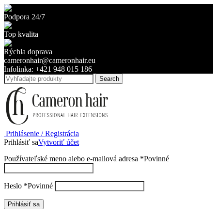
Podpora 24/7
Top kvalita
Rýchla doprava
cameronhair@cameronhair.eu
Infolinka: +421 948 015 186
Search
Prihlásenie / Registrácia
Prihlásiť sa
Vytvoriť účet
Používateľské meno alebo e-mailová adresa
*
Povinné
Heslo
*
Povinné
Prihlásiť sa