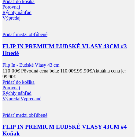
Pridať do košíka
Porovnaj
Rýchly náhľad
Výpredaj
Pridať medzi obľúbené
FLIP IN PREMIUM ĽUDSKÉ VLASY 43CM #3
Hnedé
Flip In - Ľudské Vlasy 43 cm
110.00
€
99.90
€
Pôvodná cena bola: 110.00€.
Aktuálna cena je:
99.90€.
Pridať do košíka
Porovnaj
Rýchly náhľad
Výpredaj
Vypredané
Pridať medzi obľúbené
FLIP IN PREMIUM ĽUDSKÉ VLASY 43CM #4
Koňak