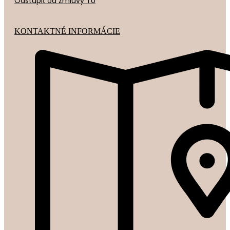
Odstúpiť od zmluvy TU
KONTAKTNÉ INFORMÁCIE