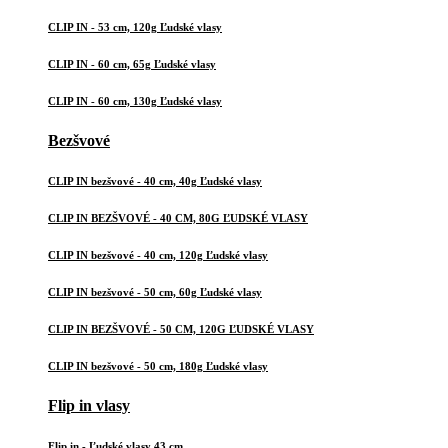
CLIP IN - 53 cm, 120g Ľudské vlasy
CLIP IN - 60 cm, 65g Ľudské vlasy
CLIP IN - 60 cm, 130g Ľudské vlasy
Bezšvové
CLIP IN bezšvové - 40 cm, 40g Ľudské vlasy
CLIP IN BEZŠVOVÉ - 40 CM, 80G ĽUDSKÉ VLASY
CLIP IN bezšvové - 40 cm, 120g Ľudské vlasy
CLIP IN bezšvové - 50 cm, 60g Ľudské vlasy
CLIP IN BEZŠVOVÉ - 50 CM, 120G ĽUDSKÉ VLASY
CLIP IN bezšvové - 50 cm, 180g Ľudské vlasy
Flip in vlasy
Flip in - Ľudské vlasy 43 cm