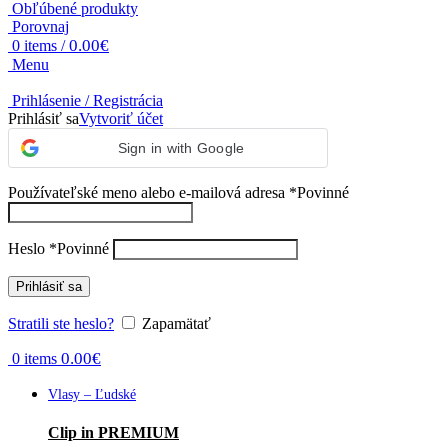
Obľúbené produkty
Porovnaj
0.00
€
0
items
/
Menu
Prihlásenie / Registrácia
Prihlásiť sa
Vytvoriť účet
Sign in with Google
Používateľské meno alebo e-mailová adresa
*
Povinné
Heslo
*
Povinné
Prihlásiť sa
Stratili ste heslo?
Zapamätať
0.00
€
0
items
Vlasy – Ľudské
Clip in PREMIUM