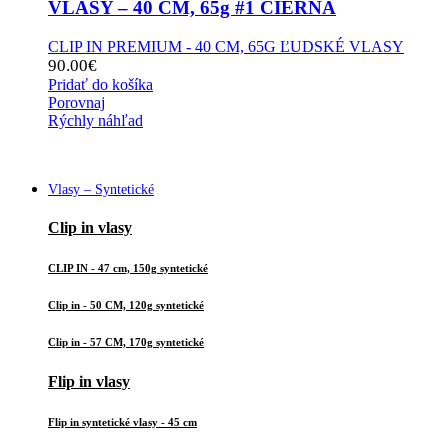
VLASY – 40 CM, 65g #1 ČIERNA
CLIP IN PREMIUM - 40 CM, 65G ĽUDSKÉ VLASY
90.00
€
Pridať do košíka
Porovnaj
Rýchly náhľad
Vlasy – Syntetické
Clip in vlasy
CLIP IN - 47 cm, 150g syntetické
Clip in - 50 CM, 120g syntetické
Clip in - 57 CM, 170g syntetické
Flip in vlasy
Flip in syntetické vlasy - 45 cm