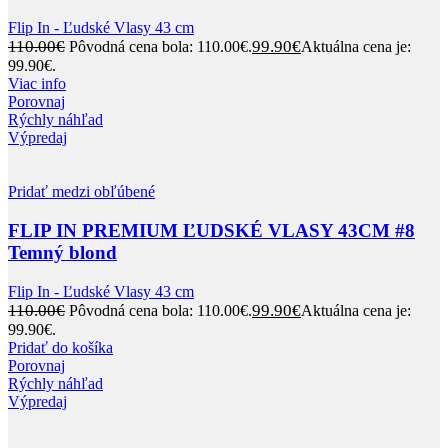
Flip In - Ľudské Vlasy 43 cm
110.00
€
99.90
€
Pôvodná cena bola: 110.00€.
Aktuálna cena je:
99.90€.
Viac info
Porovnaj
Rýchly náhľad
Výpredaj
Pridať medzi obľúbené
FLIP IN PREMIUM ĽUDSKÉ VLASY 43CM #8
Temný blond
Flip In - Ľudské Vlasy 43 cm
110.00
€
99.90
€
Pôvodná cena bola: 110.00€.
Aktuálna cena je:
99.90€.
Pridať do košíka
Porovnaj
Rýchly náhľad
Výpredaj