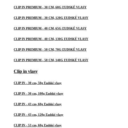
CLIP IN PREMIUM - 30 CM, 60G ĽUDSKÉ VLASY
CLIP IN PREMIUM - 30 CM, 120G ĽUDSKÉ VLASY
CLIP IN PREMIUM - 40 CM, 65G ĽUDSKÉ VLASY
CLIP IN PREMIUM - 40 CM, 130G ĽUDSKÉ VLASY
CLIP IN PREMIUM - 50 CM, 70G ĽUDSKÉ VLASY
CLIP IN PREMIUM - 50 CM, 140G ĽUDSKÉ VLASY
Clip in vlasy
CLIP IN - 30 cm, 50g Ľudské vlasy
CLIP IN - 30 cm, 100g Ľudské vlasy
CLIP IN - 43 cm, 60g Ľudské vlasy
CLIP IN - 43 cm, 120g Ľudské vlasy
CLIP IN - 53 cm, 60g Ľudské vlasy