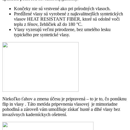
Končeky nie sú vrstvené ako pri prírodných vlasoch.
Predĺžené vlasy sú vyrobené z najkvalitnejších syntetických
vlasov HEAT RESISTANT FIBER, ktoré sú odolné voči
teplu z fénov, žehličiek až do 180 °C.
Vlasy vyzerajú veľmi prirodzene, bez umelého lesku
typického pre syntetické vlasy.
Niekoľko ťahov a
zmena účesu je pripravená – to je to, čo ponúknu
flip in vlasy . Táto metóda pripevnenia vlasovej je mimoriadne
pohodlná a zároveň vám umožňuje získať husté a dlhé vlasy bez
invazívnych kaderníckych ošetrení.