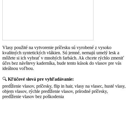
Vlasy použité na vytvorenie príčesku sú vyrobené z vysoko
kvalitných syntetických vlákien. Sú jemné, nemajú umelý lesk a
môžete si ich vybrať v mnohých farbách. Ak chcete rýchlo zmeniť
účes bez návštevy kaderníka, bude tento kúsok do vlasov pre vás
ideálnou voľbou.
🔍
Kľúčové slová pre vyhľadávanie:
predĺženie vlasov, príčesky, flip in hair, vlasy na vlasec, husté vlasy,
objem vlasov, rýchle predĺženie vlasov, prírodné príčesky,
predĺženie vlasov bez poškodenia