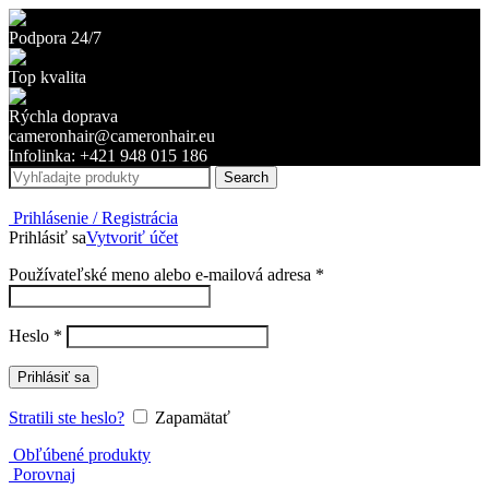
Podpora 24/7
Top kvalita
Rýchla doprava
cameronhair@cameronhair.eu
Infolinka: +421 948 015 186
Search
Prihlásenie / Registrácia
Prihlásiť sa
Vytvoriť účet
Povinné
Používateľské meno alebo e-mailová adresa
*
Povinné
Heslo
*
Prihlásiť sa
Stratili ste heslo?
Zapamätať
Obľúbené produkty
Porovnaj