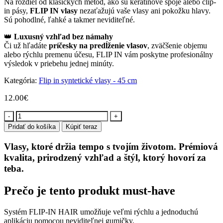
Na rozdiel od klasických metód, ako sú keratínové spoje alebo clip-
in pásy,
FLIP IN vlasy
nezaťažujú vaše vlasy ani pokožku hlavy.
Sú pohodlné, ľahké a takmer neviditeľné.
👑
Luxusný vzhľad bez námahy
Či už hľadáte
príčesky na predĺženie vlasov
, zväčšenie objemu
alebo rýchlu premenu účesu, FLIP IN vám poskytne profesionálny
výsledok v priebehu jednej minúty.
Kategória:
Flip in syntetické vlasy - 45 cm
12.00
€
množstvo
FLIP
Pridať do košíka
Kúpiť teraz
IN
SYNTETICKÉ
Vlasy, ktoré držia tempo s tvojím životom. Prémiová
45CM
kvalita, prirodzený vzhľad a štýl, ktorý hovorí za
-
teba.
ROVNÉ
#60
Biely
Prečo je tento produkt must-have
blond
Systém FLIP-IN HAIR umožňuje veľmi rýchlu a jednoduchú
aplikáciu pomocou neviditeľnej gumičky.