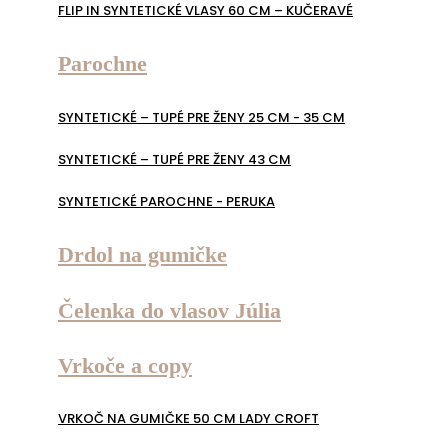
FLIP IN SYNTETICKÉ VLASY 60 CM – KUČERAVÉ
Parochne
SYNTETICKÉ – TUPÉ PRE ŽENY 25 CM - 35 CM
SYNTETICKÉ – TUPÉ PRE ŽENY 43 CM
SYNTETICKÉ PAROCHNE - PERUKA
Drdol na gumičke
Čelenka do vlasov Júlia
Vrkoče a copy
VRKOČ NA GUMIČKE 50 CM LADY CROFT