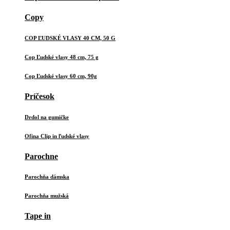
Copy
COP ĽUDSKÉ VLASY 40 CM, 50 G
Cop Ľudské vlasy 48 cm, 75 g
Cop Ľudské vlasy 60 cm, 90g
Príčesok
Drdol na gumičke
Ofina Clip in ľudské vlasy
Parochne
Parochňa dámska
Parochňa mužská
Tape in