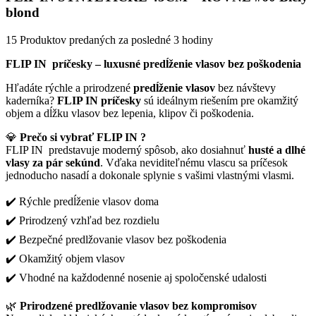
blond
15
Produktov predaných za posledné 3 hodiny
FLIP IN príčesky – luxusné predĺženie vlasov bez poškodenia
Hľadáte rýchle a prirodzené
predĺženie vlasov
bez návštevy
kaderníka?
FLIP IN príčesky
sú ideálnym riešením pre okamžitý
objem a dĺžku vlasov bez lepenia, klipov či poškodenia.
💎
Prečo si vybrať FLIP IN ?
FLIP IN predstavuje moderný spôsob, ako dosiahnuť
husté a dlhé
vlasy za pár sekúnd
. Vďaka neviditeľnému vlascu sa príčesok
jednoducho nasadí a dokonale splynie s vašimi vlastnými vlasmi.
✔️ Rýchle predĺženie vlasov doma
✔️ Prirodzený vzhľad bez rozdielu
✔️ Bezpečné predlžovanie vlasov bez poškodenia
✔️ Okamžitý objem vlasov
✔️ Vhodné na každodenné nosenie aj spoločenské udalosti
🌿
Prirodzené predlžovanie vlasov bez kompromisov