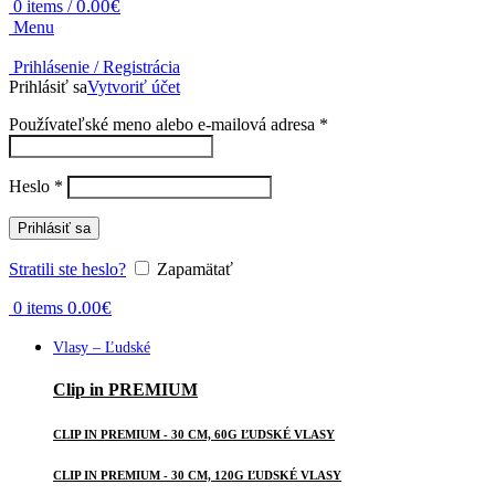
0.00
€
0
items
/
Menu
Prihlásenie / Registrácia
Prihlásiť sa
Vytvoriť účet
Povinné
Používateľské meno alebo e-mailová adresa
*
Povinné
Heslo
*
Prihlásiť sa
Stratili ste heslo?
Zapamätať
0.00
€
0
items
Vlasy – Ľudské
Clip in PREMIUM
CLIP IN PREMIUM - 30 CM, 60G ĽUDSKÉ VLASY
CLIP IN PREMIUM - 30 CM, 120G ĽUDSKÉ VLASY