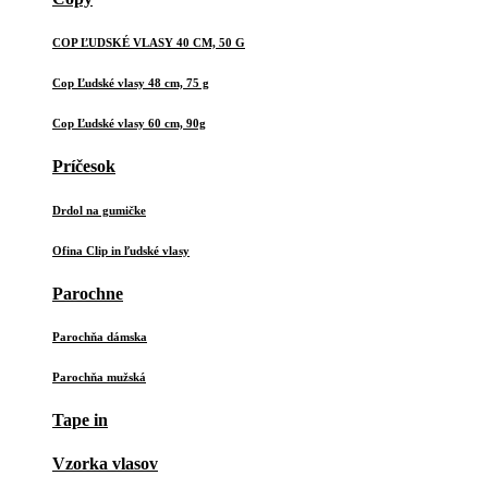
COP ĽUDSKÉ VLASY 40 CM, 50 G
Cop Ľudské vlasy 48 cm, 75 g
Cop Ľudské vlasy 60 cm, 90g
Príčesok
Drdol na gumičke
Ofina Clip in ľudské vlasy
Parochne
Parochňa dámska
Parochňa mužská
Tape in
Vzorka vlasov