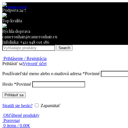
VYPREDANÉ
VYPREDANÉ
Podpora 24/7
Top kvalita
Rýchla doprava
cameronhair@cameronhair.eu
Infolinka: +421 948 015 186
Search
Prihlásenie / Registrácia
Prihlásiť sa
Vytvoriť účet
Používateľské meno alebo e-mailová adresa
*
Povinné
Heslo
*
Povinné
Prihlásiť sa
Stratili ste heslo?
Zapamätať
Obľúbené produkty
Porovnaj
0
items
/
0.00
€