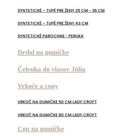
SYNTETICKÉ – TUPÉ PRE ŽENY 25 CM - 35 CM
SYNTETICKÉ – TUPÉ PRE ŽENY 43 CM
SYNTETICKÉ PAROCHNE - PERUKA
Drdol na gumičke
Čelenka do vlasov Júlia
Vrkoče a copy
VRKOČ NA GUMIČKE 50 CM LADY CROFT
VRKOČ NA GUMIČKE 80 CM LADY CROFT
Cop na gumičke