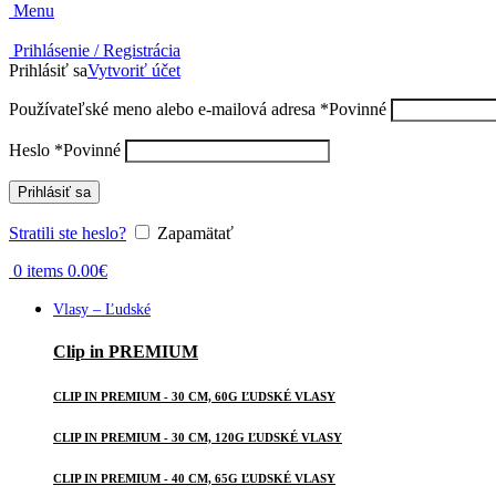
Menu
Prihlásenie / Registrácia
Prihlásiť sa
Vytvoriť účet
Používateľské meno alebo e-mailová adresa
*
Povinné
Heslo
*
Povinné
Prihlásiť sa
Stratili ste heslo?
Zapamätať
0
items
0.00
€
Vlasy – Ľudské
Clip in PREMIUM
CLIP IN PREMIUM - 30 CM, 60G ĽUDSKÉ VLASY
CLIP IN PREMIUM - 30 CM, 120G ĽUDSKÉ VLASY
CLIP IN PREMIUM - 40 CM, 65G ĽUDSKÉ VLASY