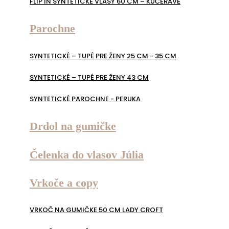
FLIP IN SYNTETICKÉ VLASY 60 CM – KUČERAVÉ
Parochne
SYNTETICKÉ – TUPÉ PRE ŽENY 25 CM - 35 CM
SYNTETICKÉ – TUPÉ PRE ŽENY 43 CM
SYNTETICKÉ PAROCHNE - PERUKA
Drdol na gumičke
Čelenka do vlasov Júlia
Vrkoče a copy
VRKOČ NA GUMIČKE 50 CM LADY CROFT