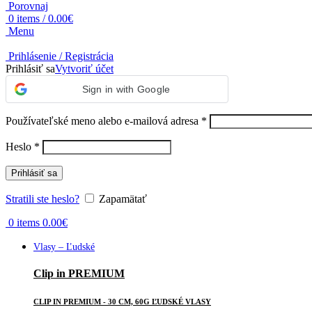
Porovnaj
0
items
/
0.00
€
Menu
Prihlásenie / Registrácia
Prihlásiť sa
Vytvoriť účet
Sign in with Google
Povinné
Používateľské meno alebo e-mailová adresa
*
Povinné
Heslo
*
Prihlásiť sa
Stratili ste heslo?
Zapamätať
0
items
0.00
€
Vlasy – Ľudské
Clip in PREMIUM
CLIP IN PREMIUM - 30 CM, 60G ĽUDSKÉ VLASY