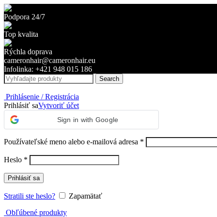
Podpora 24/7
Top kvalita
Rýchla doprava
cameronhair@cameronhair.eu
Infolinka: +421 948 015 186
Search
Prihlásenie / Registrácia
Prihlásiť sa
Vytvoriť účet
Sign in with Google
Povinné
Používateľské meno alebo e-mailová adresa
*
Povinné
Heslo
*
Prihlásiť sa
Stratili ste heslo?
Zapamätať
Obľúbené produkty