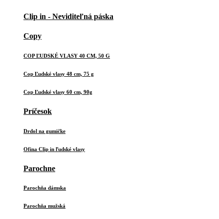
Clip in - Neviditeľná páska
Copy
COP ĽUDSKÉ VLASY 40 CM, 50 G
Cop Ľudské vlasy 48 cm, 75 g
Cop Ľudské vlasy 60 cm, 90g
Príčesok
Drdol na gumičke
Ofina Clip in ľudské vlasy
Parochne
Parochňa dámska
Parochňa mužská