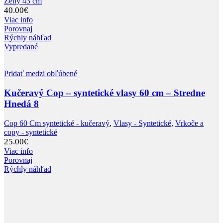
Ženy 43 cm
40.00
€
Viac info
Porovnaj
Rýchly náhľad
Vypredané
Pridať medzi obľúbené
Kučeravý Cop – syntetické vlasy 60 cm – Stredne
Hnedá 8
Cop 60 Cm syntetické - kučeravý
,
Vlasy - Syntetické
,
Vrkoče a
copy - syntetické
25.00
€
Viac info
Porovnaj
Rýchly náhľad