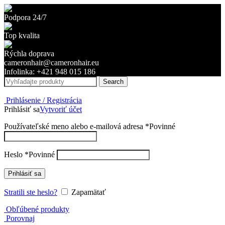
Podpora 24/7
Top kvalita
Rýchla doprava
cameronhair@cameronhair.eu
Infolinka: +421 948 015 186
Search
Prihlásenie / Registrácia
Prihlásiť sa
Vytvoriť účet
Používateľské meno alebo e-mailová adresa
*
Povinné
Heslo
*
Povinné
Prihlásiť sa
Stratili ste heslo?
Zapamätať
Obľúbené produkty
Porovnaj