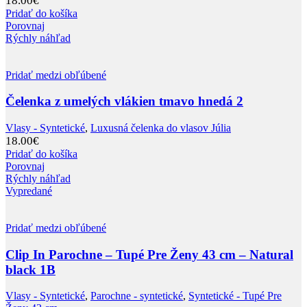
18.00
€
Pridať do košíka
Porovnaj
Rýchly náhľad
Pridať medzi obľúbené
Čelenka z umelých vlákien tmavo hnedá 2
Vlasy - Syntetické
,
Luxusná čelenka do vlasov Júlia
18.00
€
Pridať do košíka
Porovnaj
Rýchly náhľad
Vypredané
Pridať medzi obľúbené
Clip In Parochne – Tupé Pre Ženy 43 cm – Natural
black 1B
Vlasy - Syntetické
,
Parochne - syntetické
,
Syntetické - Tupé Pre