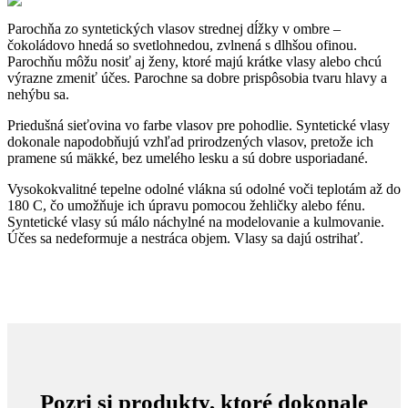
Parochňa zo syntetických vlasov strednej dĺžky v ombre –
čokoládovo hnedá so svetlohnedou, zvlnená s dlhšou ofinou.
Parochňu môžu nosiť aj ženy, ktoré majú krátke vlasy alebo chcú
výrazne zmeniť účes. Parochne sa dobre prispôsobia tvaru hlavy a
nehýbu sa.
Priedušná sieťovina vo farbe vlasov pre pohodlie. Syntetické vlasy
dokonale napodobňujú vzhľad prirodzených vlasov, pretože ich
pramene sú mäkké, bez umelého lesku a sú dobre usporiadané.
Vysokokvalitné tepelne odolné vlákna sú odolné voči teplotám až do
180 C, čo umožňuje ich úpravu pomocou žehličky alebo fénu.
Syntetické vlasy sú málo náchylné na modelovanie a kulmovanie.
Účes sa nedeformuje a nestráca objem. Vlasy sa dajú ostrihať.
Pozri si produkty, ktoré dokonale