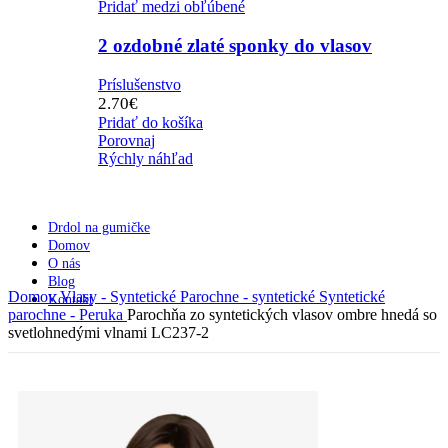
Pridať medzi obľúbené
2 ozdobné zlaté sponky do vlasov
Príslušenstvo
2.70
€
Pridať do košíka
Porovnaj
Rýchly náhľad
Drdol na gumičke
Domov
O nás
Blog
Domov
Vlasy - Syntetické
Parochne - syntetické
Syntetické
Kontakt
parochne - Peruka
Parochňa zo syntetických vlasov ombre hnedá so
svetlohnedými vlnami LC237-2