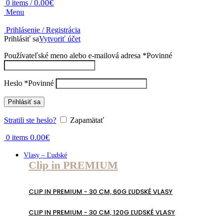
0.00
€
0
items
/
Menu
Prihlásenie / Registrácia
Prihlásiť sa
Vytvoriť účet
Používateľské meno alebo e-mailová adresa
*
Povinné
Heslo
*
Povinné
Prihlásiť sa
Stratili ste heslo?
Zapamätať
0.00
€
0
items
Vlasy – Ľudské
Clip in PREMIUM
CLIP IN PREMIUM - 30 CM, 60G ĽUDSKÉ VLASY
CLIP IN PREMIUM - 30 CM, 120G ĽUDSKÉ VLASY