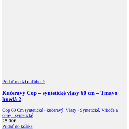
Pridať medzi obľúbené
Kučeravý Cop – syntetické vlasy 60 cm – Tmavo
hnedá 2
Cop 60 Cm syntetické - kučeravý
,
Vlasy - Syntetické
,
Vrkoče a
copy - syntetické
25.00
€
Pridať do košíka