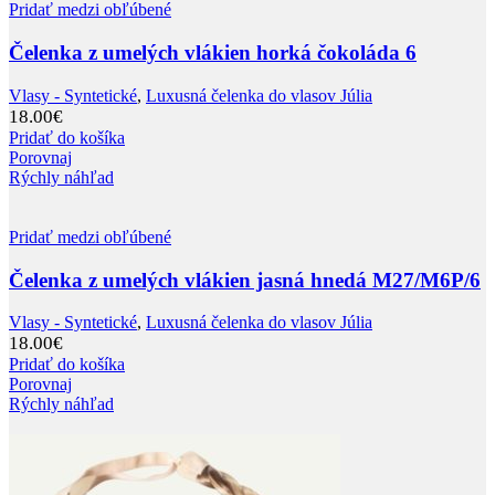
Pridať medzi obľúbené
Čelenka z umelých vlákien horká čokoláda 6
Vlasy - Syntetické
,
Luxusná čelenka do vlasov Júlia
18.00
€
Pridať do košíka
Porovnaj
Rýchly náhľad
Pridať medzi obľúbené
Čelenka z umelých vlákien jasná hnedá M27/M6P/6
Vlasy - Syntetické
,
Luxusná čelenka do vlasov Júlia
18.00
€
Pridať do košíka
Porovnaj
Rýchly náhľad