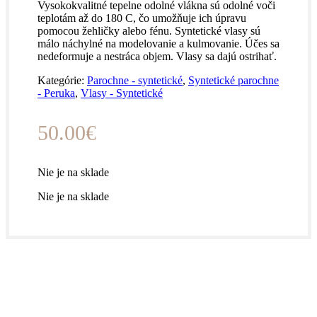
Vysokokvalitné tepelne odolné vlákna sú odolné voči
teplotám až do 180 C, čo umožňuje ich úpravu
pomocou žehličky alebo fénu. Syntetické vlasy sú
málo náchylné na modelovanie a kulmovanie. Účes sa
nedeformuje a nestráca objem. Vlasy sa dajú ostrihať.
Kategórie:
Parochne - syntetické
,
Syntetické parochne
- Peruka
,
Vlasy - Syntetické
50.00
€
Nie je na sklade
Nie je na sklade
Vlasy, ktoré držia tempo s tvojím životom.
Prémiová kvalita, prirodzený vzhľad a štýl,