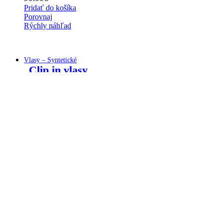
Pridať do košíka
Porovnaj
Rýchly náhľad
Vlasy – Syntetické
Clip in vlasy
CLIP IN - 47 CM, 150G SYNTETICKÉ
CLIP IN - 50 CM, 120G SYNTETICKÉ
CLIP IN - 57 CM, 170G SYNTETICKÉ
Flip in vlasy
FLIP IN SYNTETICKÉ VLASY - 45 CM
FLIP IN SYNTETICKÉ VLASY 45 CM - KUČERAVÉ