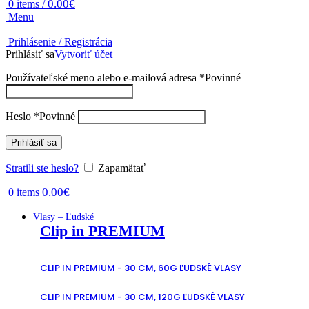
0.00
€
0
items
/
Menu
Prihlásenie / Registrácia
Prihlásiť sa
Vytvoriť účet
Používateľské meno alebo e-mailová adresa
*
Povinné
Heslo
*
Povinné
Prihlásiť sa
Stratili ste heslo?
Zapamätať
0.00
€
0
items
Vlasy – Ľudské
Clip in PREMIUM
CLIP IN PREMIUM - 30 CM, 60G ĽUDSKÉ VLASY
CLIP IN PREMIUM - 30 CM, 120G ĽUDSKÉ VLASY