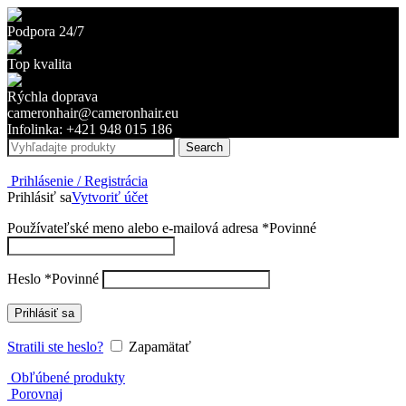
Podpora 24/7
Top kvalita
Rýchla doprava
cameronhair@cameronhair.eu
Infolinka: +421 948 015 186
Search
Prihlásenie / Registrácia
Prihlásiť sa
Vytvoriť účet
Používateľské meno alebo e-mailová adresa
*
Povinné
Heslo
*
Povinné
Prihlásiť sa
Stratili ste heslo?
Zapamätať
Obľúbené produkty
Porovnaj