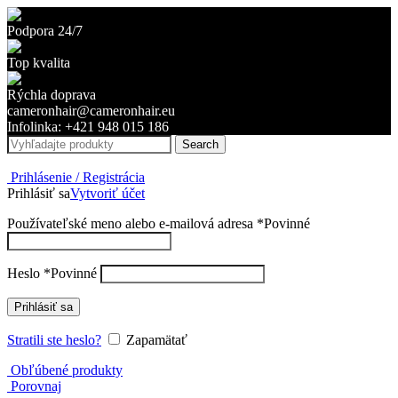
Podpora 24/7
Top kvalita
Rýchla doprava
cameronhair@cameronhair.eu
Infolinka: +421 948 015 186
Search
Prihlásenie / Registrácia
Prihlásiť sa
Vytvoriť účet
Používateľské meno alebo e-mailová adresa
*
Povinné
Heslo
*
Povinné
Prihlásiť sa
Stratili ste heslo?
Zapamätať
Obľúbené produkty
Porovnaj