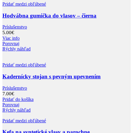
Pridať medzi obľúbené
Hodvábna gumička do vlasov – čierna
Príslušenstvo
5.00
€
Viac info
Porovnaj
Rýchly náhľad
Pridať medzi obľúbené
Kadernícky stojan s pevným upevnením
Príslušenstvo
7.00
€
Pridať do košíka
Porovnaj
Rýchly náhľad
Pridať medzi obľúbené
Kefa na syntetické vlasy a parochne