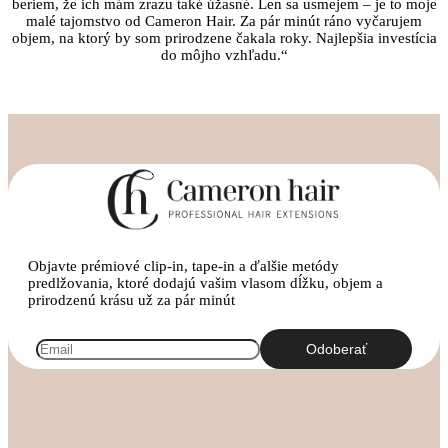
beriem, že ich mám zrazu také úžasné. Len sa usmejem – je to moje
malé tajomstvo od Cameron Hair. Za pár minút ráno vyčarujem
objem, na ktorý by som prirodzene čakala roky. Najlepšia investícia
do môjho vzhľadu.“
Objavte prémiové clip-in, tape-in a ďalšie metódy
predlžovania, ktoré dodajú vašim vlasom dĺžku, objem a
prirodzenú krásu už za pár minút