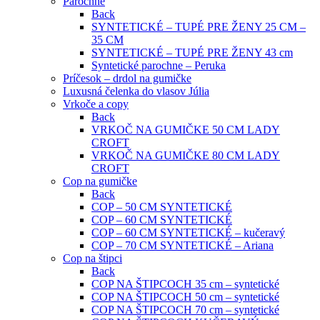
Parochne
Back
SYNTETICKÉ – TUPÉ PRE ŽENY 25 CM –
35 CM
SYNTETICKÉ – TUPÉ PRE ŽENY 43 cm
Syntetické parochne – Peruka
Príčesok – drdol na gumičke
Luxusná čelenka do vlasov Júlia
Vrkoče a copy
Back
VRKOČ NA GUMIČKE 50 CM LADY
CROFT
VRKOČ NA GUMIČKE 80 CM LADY
CROFT
Cop na gumičke
Back
COP – 50 CM SYNTETICKÉ
COP – 60 CM SYNTETICKÉ
COP – 60 CM SYNTETICKÉ – kučeravý
COP – 70 CM SYNTETICKÉ – Ariana
Cop na štipci
Back
COP NA ŠTIPCOCH 35 cm – syntetické
COP NA ŠTIPCOCH 50 cm – syntetické
COP NA ŠTIPCOCH 70 cm – syntetické