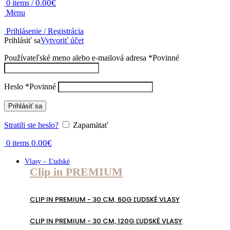
0.00
€
0
items
/
Menu
Prihlásenie / Registrácia
Prihlásiť sa
Vytvoriť účet
Používateľské meno alebo e-mailová adresa
*
Povinné
Heslo
*
Povinné
Prihlásiť sa
Stratili ste heslo?
Zapamätať
0.00
€
0
items
Vlasy – Ľudské
Clip in PREMIUM
CLIP IN PREMIUM - 30 CM, 60G ĽUDSKÉ VLASY
CLIP IN PREMIUM - 30 CM, 120G ĽUDSKÉ VLASY