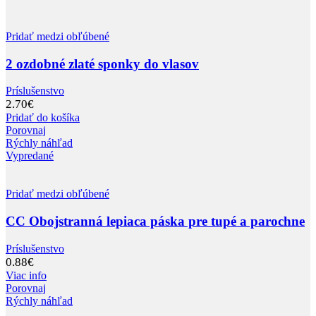
Pridať medzi obľúbené
2 ozdobné zlaté sponky do vlasov
Príslušenstvo
2.70
€
Pridať do košíka
Porovnaj
Rýchly náhľad
Vypredané
Pridať medzi obľúbené
CC Obojstranná lepiaca páska pre tupé a parochne
Príslušenstvo
0.88
€
Viac info
Porovnaj
Rýchly náhľad