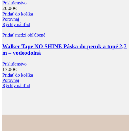
Príslušenstvo
20.00
€
Pridať do košíka
Porovnaj
Rýchly náhľad
Pridať medzi obľúbené
Walker Tape NO SHINE Páska do peruk a tupé 2,7
m – vodeodolná
Príslušenstvo
17.00
€
Pridať do košíka
Porovnaj
Rýchly náhľad