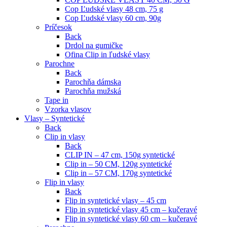
Cop Ľudské vlasy 48 cm, 75 g
Cop Ľudské vlasy 60 cm, 90g
Príčesok
Back
Drdol na gumičke
Ofina Clip in ľudské vlasy
Parochne
Back
Parochňa dámska
Parochňa mužská
Tape in
Vzorka vlasov
Vlasy – Syntetické
Back
Clip in vlasy
Back
CLIP IN – 47 cm, 150g syntetické
Clip in – 50 CM, 120g syntetické
Clip in – 57 CM, 170g syntetické
Flip in vlasy
Back
Flip in syntetické vlasy – 45 cm
Flip in syntetické vlasy 45 cm – kučeravé
Flip in syntetické vlasy 60 cm – kučeravé