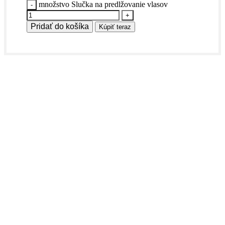
množstvo Slučka na predlžovanie vlasov
Pridať do košíka
Kúpiť teraz
Vlasy, ktoré držia tempo s tvojím životom.
Prémiová kvalita, prirodzený vzhľad a štýl,
ktorý hovorí za teba.