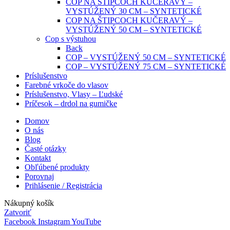
COP NA ŠTIPCOCH KUČERAVÝ –
VYSTÚŽENÝ 30 CM – SYNTETICKÉ
COP NA ŠTIPCOCH KUČERAVÝ –
VYSTÚŽENÝ 50 CM – SYNTETICKÉ
Cop s výstuhou
Back
COP – VYSTÚŽENÝ 50 CM – SYNTETICKÉ
COP – VYSTÚŽENÝ 75 CM – SYNTETICKÉ
Príslušenstvo
Farebné vrkoče do vlasov
Príslušenstvo, Vlasy – Ľudské
Príčesok – drdol na gumičke
Domov
O nás
Blog
Časté otázky
Kontakt
Obľúbené produkty
Porovnaj
Prihlásenie / Registrácia
Nákupný košík
Zatvoriť
Facebook
Instagram
YouTube