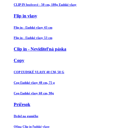
CLIP IN bezšvové - 50 cm, 180g Ľudské vlasy
Flip in vlasy
Flip in - Ľudské vlasy 43 cm
Flip in - Ľudské vlasy 53 cm
Clip in - Neviditeľná páska
Copy
COP ĽUDSKÉ VLASY 40 CM, 50 G
Cop Ľudské vlasy 48 cm, 75 g
Cop Ľudské vlasy 60 cm, 90g
Príčesok
Drdol na gumičke
Ofina Clip in ľudské vlasy