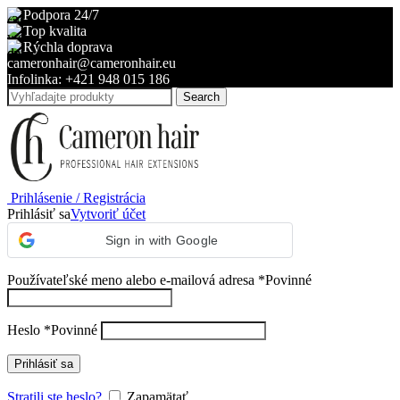
Podpora 24/7
Top kvalita
Rýchla doprava
cameronhair@cameronhair.eu
Infolinka: +421 948 015 186
Search
Prihlásenie / Registrácia
Prihlásiť sa
Vytvoriť účet
Sign in with Google
Používateľské meno alebo e-mailová adresa
*
Povinné
Heslo
*
Povinné
Prihlásiť sa
Stratili ste heslo?
Zapamätať