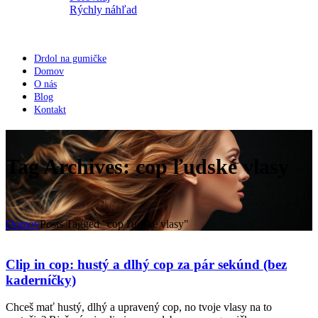
Rýchly náhľad
Drdol na gumičke
Domov
O nás
Blog
Kontakt
Tag Archives: cop ľudské vlasy
Domov
Posts Tagged "cop ľudské vlasy"
Clip in cop: hustý a dlhý cop za pár sekúnd (bez
kaderníčky)
Chceš mať hustý, dlhý a upravený cop, no tvoje vlasy na to