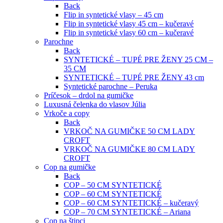
Back
Flip in syntetické vlasy – 45 cm
Flip in syntetické vlasy 45 cm – kučeravé
Flip in syntetické vlasy 60 cm – kučeravé
Parochne
Back
SYNTETICKÉ – TUPÉ PRE ŽENY 25 CM –
35 CM
SYNTETICKÉ – TUPÉ PRE ŽENY 43 cm
Syntetické parochne – Peruka
Príčesok – drdol na gumičke
Luxusná čelenka do vlasov Júlia
Vrkoče a copy
Back
VRKOČ NA GUMIČKE 50 CM LADY
CROFT
VRKOČ NA GUMIČKE 80 CM LADY
CROFT
Cop na gumičke
Back
COP – 50 CM SYNTETICKÉ
COP – 60 CM SYNTETICKÉ
COP – 60 CM SYNTETICKÉ – kučeravý
COP – 70 CM SYNTETICKÉ – Ariana
Cop na štipci