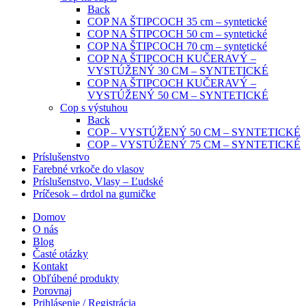
Back
COP NA ŠTIPCOCH 35 cm – syntetické
COP NA ŠTIPCOCH 50 cm – syntetické
COP NA ŠTIPCOCH 70 cm – syntetické
COP NA ŠTIPCOCH KUČERAVÝ –
VYSTÚŽENÝ 30 CM – SYNTETICKÉ
COP NA ŠTIPCOCH KUČERAVÝ –
VYSTÚŽENÝ 50 CM – SYNTETICKÉ
Cop s výstuhou
Back
COP – VYSTÚŽENÝ 50 CM – SYNTETICKÉ
COP – VYSTÚŽENÝ 75 CM – SYNTETICKÉ
Príslušenstvo
Farebné vrkoče do vlasov
Príslušenstvo, Vlasy – Ľudské
Príčesok – drdol na gumičke
Domov
O nás
Blog
Časté otázky
Kontakt
Obľúbené produkty
Porovnaj
Prihlásenie / Registrácia