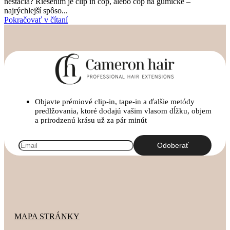
nestačia? Riešením je clip in cop, alebo cop na gumičke –
najrýchlejší spôso...
Pokračovať v čítaní
Objavte prémiové clip-in, tape-in a ďalšie metódy
predlžovania, ktoré dodajú vašim vlasom dĺžku, objem
a prirodzenú krásu už za pár minút
MAPA STRÁNKY