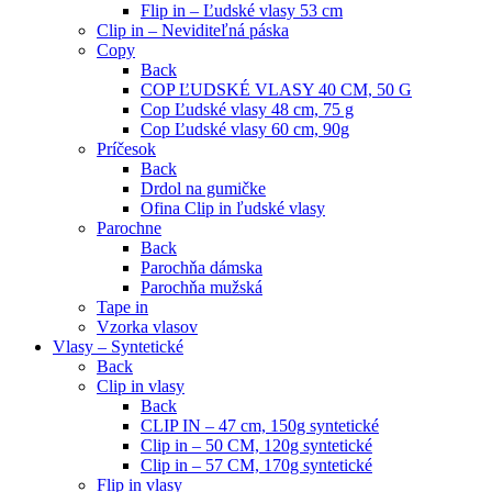
Flip in – Ľudské vlasy 53 cm
Clip in – Neviditeľná páska
Copy
Back
COP ĽUDSKÉ VLASY 40 CM, 50 G
Cop Ľudské vlasy 48 cm, 75 g
Cop Ľudské vlasy 60 cm, 90g
Príčesok
Back
Drdol na gumičke
Ofina Clip in ľudské vlasy
Parochne
Back
Parochňa dámska
Parochňa mužská
Tape in
Vzorka vlasov
Vlasy – Syntetické
Back
Clip in vlasy
Back
CLIP IN – 47 cm, 150g syntetické
Clip in – 50 CM, 120g syntetické
Clip in – 57 CM, 170g syntetické
Flip in vlasy