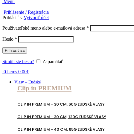
Menu
Prihlásenie / Registrácia
Prihlásiť sa
Vytvoriť účet
Povinné
Používateľské meno alebo e-mailová adresa
*
Povinné
Heslo
*
Prihlásiť sa
Stratili ste heslo?
Zapamätať
0
items
0.00
€
Vlasy – Ľudské
Clip in PREMIUM
CLIP IN PREMIUM - 30 CM, 60G ĽUDSKÉ VLASY
CLIP IN PREMIUM - 30 CM, 120G ĽUDSKÉ VLASY
CLIP IN PREMIUM - 40 CM, 65G ĽUDSKÉ VLASY