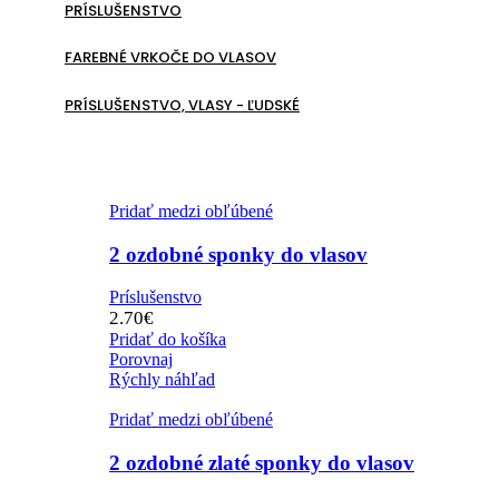
PRÍSLUŠENSTVO
FAREBNÉ VRKOČE DO VLASOV
PRÍSLUŠENSTVO, VLASY - ĽUDSKÉ
Pridať medzi obľúbené
2 ozdobné sponky do vlasov
Príslušenstvo
2.70
€
Pridať do košíka
Porovnaj
Rýchly náhľad
Pridať medzi obľúbené
2 ozdobné zlaté sponky do vlasov