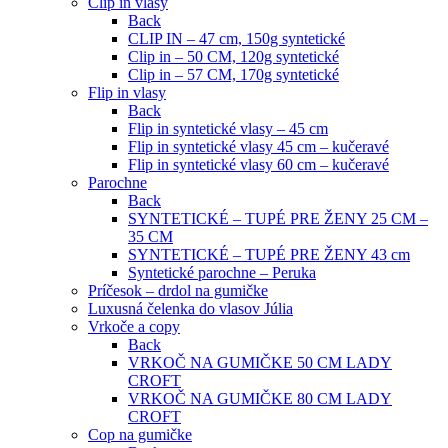
Clip in vlasy
Back
CLIP IN – 47 cm, 150g syntetické
Clip in – 50 CM, 120g syntetické
Clip in – 57 CM, 170g syntetické
Flip in vlasy
Back
Flip in syntetické vlasy – 45 cm
Flip in syntetické vlasy 45 cm – kučeravé
Flip in syntetické vlasy 60 cm – kučeravé
Parochne
Back
SYNTETICKÉ – TUPÉ PRE ŽENY 25 CM –
35 CM
SYNTETICKÉ – TUPÉ PRE ŽENY 43 cm
Syntetické parochne – Peruka
Príčesok – drdol na gumičke
Luxusná čelenka do vlasov Júlia
Vrkoče a copy
Back
VRKOČ NA GUMIČKE 50 CM LADY
CROFT
VRKOČ NA GUMIČKE 80 CM LADY
CROFT
Cop na gumičke