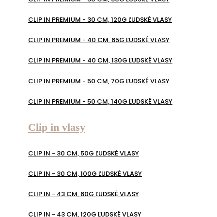
CLIP IN PREMIUM - 30 CM, 120G ĽUDSKÉ VLASY
CLIP IN PREMIUM - 40 CM, 65G ĽUDSKÉ VLASY
CLIP IN PREMIUM - 40 CM, 130G ĽUDSKÉ VLASY
CLIP IN PREMIUM - 50 CM, 70G ĽUDSKÉ VLASY
CLIP IN PREMIUM - 50 CM, 140G ĽUDSKÉ VLASY
Clip in vlasy
CLIP IN - 30 CM, 50G ĽUDSKÉ VLASY
CLIP IN - 30 CM, 100G ĽUDSKÉ VLASY
CLIP IN - 43 CM, 60G ĽUDSKÉ VLASY
CLIP IN - 43 CM, 120G ĽUDSKÉ VLASY