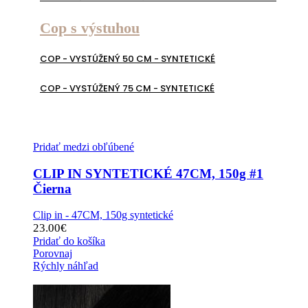
Cop s výstuhou
COP - VYSTÚŽENÝ 50 CM - SYNTETICKÉ
COP - VYSTÚŽENÝ 75 CM - SYNTETICKÉ
Pridať medzi obľúbené
CLIP IN SYNTETICKÉ 47CM, 150g #1
Čierna
Clip in - 47CM, 150g syntetické
23.00
€
Pridať do košíka
Porovnaj
Rýchly náhľad