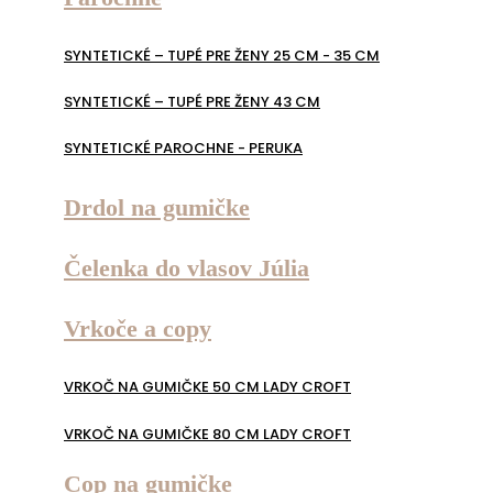
SYNTETICKÉ – TUPÉ PRE ŽENY 25 CM - 35 CM
SYNTETICKÉ – TUPÉ PRE ŽENY 43 CM
SYNTETICKÉ PAROCHNE - PERUKA
Drdol na gumičke
Čelenka do vlasov Júlia
Vrkoče a copy
VRKOČ NA GUMIČKE 50 CM LADY CROFT
VRKOČ NA GUMIČKE 80 CM LADY CROFT
Cop na gumičke