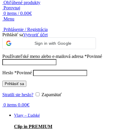
Obľúbené produkty
Porovnaj
0.00
€
0
items
/
Menu
Prihlásenie / Registrácia
Prihlásiť sa
Vytvoriť účet
Sign in with Google
Používateľské meno alebo e-mailová adresa
*
Povinné
Heslo
*
Povinné
Prihlásiť sa
Stratili ste heslo?
Zapamätať
0.00
€
0
items
Vlasy – Ľudské
Clip in PREMIUM