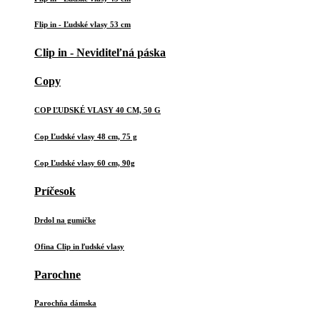
Flip in - Ľudské vlasy 53 cm
Clip in - Neviditeľná páska
Copy
COP ĽUDSKÉ VLASY 40 CM, 50 G
Cop Ľudské vlasy 48 cm, 75 g
Cop Ľudské vlasy 60 cm, 90g
Príčesok
Drdol na gumičke
Ofina Clip in ľudské vlasy
Parochne
Parochňa dámska