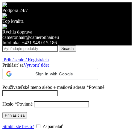
Podpora 24/7
Top kvalita
Rýchla doprava
cameronhair@cameronhair.eu
Infolinka: +421 948 015 186
Search
Prihlásenie / Registrácia
Prihlásiť sa
Vytvoriť účet
Sign in with Google
Používateľské meno alebo e-mailová adresa
*
Povinné
Heslo
*
Povinné
Prihlásiť sa
Stratili ste heslo?
Zapamätať