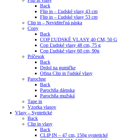
Flip in vlasy
Back
Flip in – Ľudské vlasy 43 cm
Flip in – Ľudské vlasy 53 cm
Clip in – Neviditeľná páska
Copy
Back
COP ĽUDSKÉ VLASY 40 CM, 50 G
Cop Ľudské vlasy 48 cm, 75 g
Cop Ľudské vlasy 60 cm, 90g
Príčesok
Back
Drdol na gumičke
Ofina Clip in ľudské vlasy
Parochne
Back
Parochňa dámska
Parochňa mužská
Tape in
Vzorka vlasov
Vlasy – Syntetické
Back
Clip in vlasy
Back
CLIP IN – 47 cm, 150g syntetické