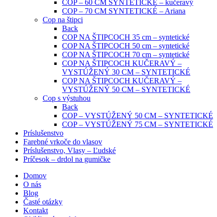
COP – 60 CM SYNTETICKÉ – kučeravý
COP – 70 CM SYNTETICKÉ – Ariana
Cop na štipci
Back
COP NA ŠTIPCOCH 35 cm – syntetické
COP NA ŠTIPCOCH 50 cm – syntetické
COP NA ŠTIPCOCH 70 cm – syntetické
COP NA ŠTIPCOCH KUČERAVÝ –
VYSTÚŽENÝ 30 CM – SYNTETICKÉ
COP NA ŠTIPCOCH KUČERAVÝ –
VYSTÚŽENÝ 50 CM – SYNTETICKÉ
Cop s výstuhou
Back
COP – VYSTÚŽENÝ 50 CM – SYNTETICKÉ
COP – VYSTÚŽENÝ 75 CM – SYNTETICKÉ
Príslušenstvo
Farebné vrkoče do vlasov
Príslušenstvo, Vlasy – Ľudské
Príčesok – drdol na gumičke
Domov
O nás
Blog
Časté otázky
Kontakt