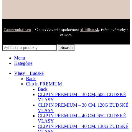
Cameronhair.eu
– ©2025 Vytvorila spoločnosť
Alibition.sk
. Prémiové weby a
eshopy.
Search
Menu
Kategórie
Vlasy – Ľudské
Back
Clip in PREMIUM
Back
CLIP IN PREMIUM – 30 CM, 60G ĽUDSKÉ
VLASY
CLIP IN PREMIUM – 30 CM, 120G ĽUDSKÉ
VLASY
CLIP IN PREMIUM – 40 CM, 65G ĽUDSKÉ
VLASY
CLIP IN PREMIUM – 40 CM, 130G ĽUDSKÉ
VLASY