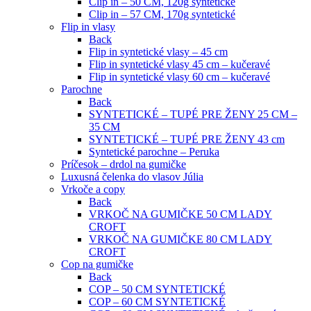
Clip in – 50 CM, 120g syntetické
Clip in – 57 CM, 170g syntetické
Flip in vlasy
Back
Flip in syntetické vlasy – 45 cm
Flip in syntetické vlasy 45 cm – kučeravé
Flip in syntetické vlasy 60 cm – kučeravé
Parochne
Back
SYNTETICKÉ – TUPÉ PRE ŽENY 25 CM –
35 CM
SYNTETICKÉ – TUPÉ PRE ŽENY 43 cm
Syntetické parochne – Peruka
Príčesok – drdol na gumičke
Luxusná čelenka do vlasov Júlia
Vrkoče a copy
Back
VRKOČ NA GUMIČKE 50 CM LADY
CROFT
VRKOČ NA GUMIČKE 80 CM LADY
CROFT
Cop na gumičke
Back
COP – 50 CM SYNTETICKÉ
COP – 60 CM SYNTETICKÉ