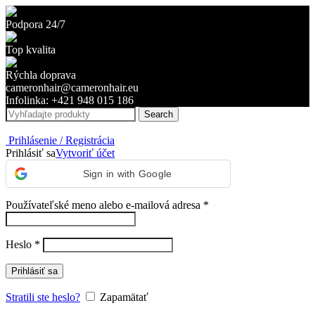
Podpora 24/7
Top kvalita
Rýchla doprava
cameronhair@cameronhair.eu
Infolinka: +421 948 015 186
Search
Prihlásenie / Registrácia
Prihlásiť sa
Vytvoriť účet
Sign in with Google
Povinné
Používateľské meno alebo e-mailová adresa
*
Povinné
Heslo
*
Prihlásiť sa
Stratili ste heslo?
Zapamätať