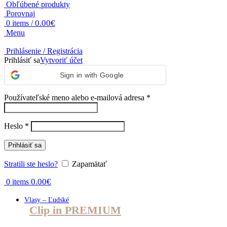
Obľúbené produkty
Porovnaj
0.00
€
0
items
/
Menu
Prihlásenie / Registrácia
Prihlásiť sa
Vytvoriť účet
Sign in with Google
Povinné
Používateľské meno alebo e-mailová adresa
*
Povinné
Heslo
*
Prihlásiť sa
Stratili ste heslo?
Zapamätať
0.00
€
0
items
Vlasy – Ľudské
Clip in PREMIUM