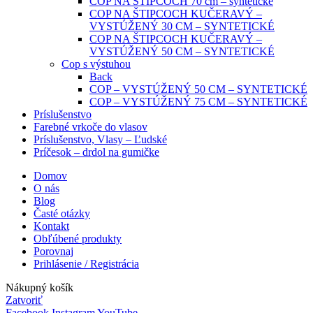
COP NA ŠTIPCOCH 70 cm – syntetické
COP NA ŠTIPCOCH KUČERAVÝ –
VYSTÚŽENÝ 30 CM – SYNTETICKÉ
COP NA ŠTIPCOCH KUČERAVÝ –
VYSTÚŽENÝ 50 CM – SYNTETICKÉ
Cop s výstuhou
Back
COP – VYSTÚŽENÝ 50 CM – SYNTETICKÉ
COP – VYSTÚŽENÝ 75 CM – SYNTETICKÉ
Príslušenstvo
Farebné vrkoče do vlasov
Príslušenstvo, Vlasy – Ľudské
Príčesok – drdol na gumičke
Domov
O nás
Blog
Časté otázky
Kontakt
Obľúbené produkty
Porovnaj
Prihlásenie / Registrácia
Nákupný košík
Zatvoriť
Facebook
Instagram
YouTube