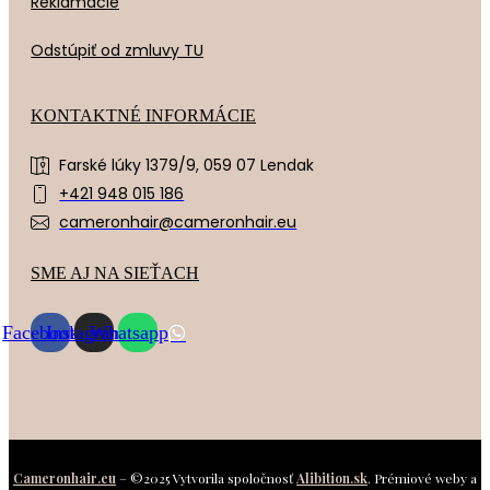
Reklamácie
Odstúpiť od zmluvy TU
KONTAKTNÉ INFORMÁCIE
Farské lúky 1379/9, 059 07 Lendak
+421 948 015 186
cameronhair@cameronhair.eu
SME AJ NA SIEŤACH
Facebook
Instagram
Whatsapp
Cameronhair.eu
– ©2025 Vytvorila spoločnosť
Alibition.sk
. Prémiové weby a