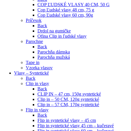
COP ĽUDSKÉ VLASY 40 CM, 50 G
Cop Ľudské vlasy 48 cm, 75 g
Cop Ľudské vlasy 60 cm, 90g
Príčesok
Back
Drdol na gumičke
Ofina Clip in ľudské vlasy
Parochne
Back
Parochňa dámska
Parochňa mužská
Tape in
Vzorka vlasov
Vlasy – Syntetické
Back
Clip in vlasy
Back
CLIP IN – 47 cm, 150g syntetické
Clip in – 50 CM, 120g syntetické
Clip in – 57 CM, 170g syntetické
Flip in vlasy
Back
Flip in syntetické vlasy – 45 cm
Flip in syntetické vlasy 45 cm – kučeravé
Flip in syntetické vlasy 60 cm – kučeravé