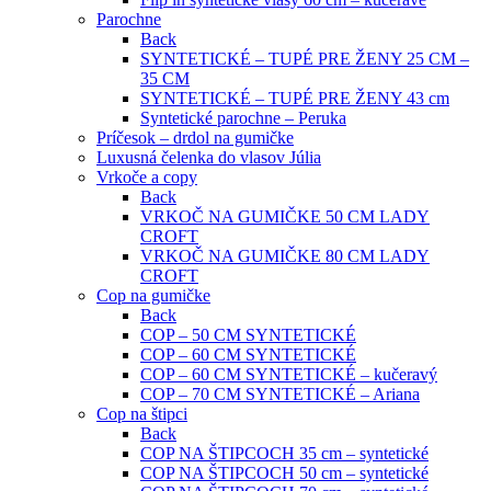
Parochne
Back
SYNTETICKÉ – TUPÉ PRE ŽENY 25 CM –
35 CM
SYNTETICKÉ – TUPÉ PRE ŽENY 43 cm
Syntetické parochne – Peruka
Príčesok – drdol na gumičke
Luxusná čelenka do vlasov Júlia
Vrkoče a copy
Back
VRKOČ NA GUMIČKE 50 CM LADY
CROFT
VRKOČ NA GUMIČKE 80 CM LADY
CROFT
Cop na gumičke
Back
COP – 50 CM SYNTETICKÉ
COP – 60 CM SYNTETICKÉ
COP – 60 CM SYNTETICKÉ – kučeravý
COP – 70 CM SYNTETICKÉ – Ariana
Cop na štipci
Back
COP NA ŠTIPCOCH 35 cm – syntetické
COP NA ŠTIPCOCH 50 cm – syntetické