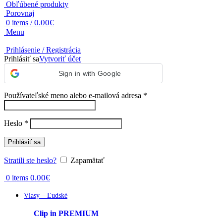
Obľúbené produkty
Porovnaj
0.00
€
0
items
/
Menu
Prihlásenie / Registrácia
Prihlásiť sa
Vytvoriť účet
Sign in with Google
Používateľské meno alebo e-mailová adresa
*
Heslo
*
Prihlásiť sa
Stratili ste heslo?
Zapamätať
0.00
€
0
items
Vlasy – Ľudské
Clip in PREMIUM