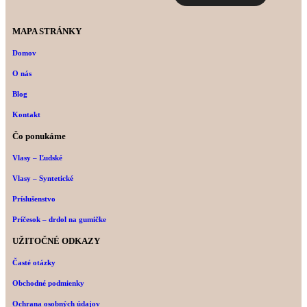
MAPA STRÁNKY
Domov
O nás
Blog
Kontakt
Čo ponukáme
Vlasy – Ľudské
Vlasy – Syntetické
Príslušenstvo
Príčesok – drdol na gumičke
UŽITOČNÉ ODKAZY
Časté otázky
Obchodné podmienky
Ochrana osobných údajov