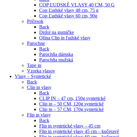
COP ĽUDSKÉ VLASY 40 CM, 50 G
Cop Ľudské vlasy 48 cm, 75 g
Cop Ľudské vlasy 60 cm, 90g
Príčesok
Back
Drdol na gumičke
Ofina Clip in ľudské vlasy
Parochne
Back
Parochňa dámska
Parochňa mužská
Tape in
Vzorka vlasov
Vlasy – Syntetické
Back
Clip in vlasy
Back
CLIP IN – 47 cm, 150g syntetické
Clip in – 50 CM, 120g syntetické
Clip in – 57 CM, 170g syntetické
Flip in vlasy
Back
Flip in syntetické vlasy – 45 cm
Flip in syntetické vlasy 45 cm – kučeravé
Flip in syntetické vlasy 60 cm – kučeravé