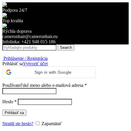
Podpora 24/7
Top kvalita
Rýchla doprava
cameronhair@cameronhair.eu
Infolinka: +421 948 015 186
Search
Prihlásenie / Registrácia
Prihlásiť sa
Vytvoriť účet
Sign in with Google
Používateľské meno alebo e-mailová adresa
*
Heslo
*
Prihlásiť sa
Stratili ste heslo?
Zapamätať