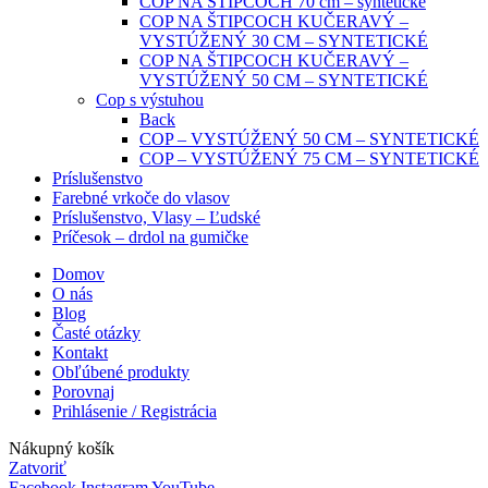
COP NA ŠTIPCOCH 70 cm – syntetické
COP NA ŠTIPCOCH KUČERAVÝ –
VYSTÚŽENÝ 30 CM – SYNTETICKÉ
COP NA ŠTIPCOCH KUČERAVÝ –
VYSTÚŽENÝ 50 CM – SYNTETICKÉ
Cop s výstuhou
Back
COP – VYSTÚŽENÝ 50 CM – SYNTETICKÉ
COP – VYSTÚŽENÝ 75 CM – SYNTETICKÉ
Príslušenstvo
Farebné vrkoče do vlasov
Príslušenstvo, Vlasy – Ľudské
Príčesok – drdol na gumičke
Domov
O nás
Blog
Časté otázky
Kontakt
Obľúbené produkty
Porovnaj
Prihlásenie / Registrácia
Nákupný košík
Zatvoriť
Facebook
Instagram
YouTube