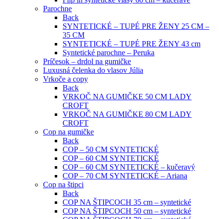
Parochne
Back
SYNTETICKÉ – TUPÉ PRE ŽENY 25 CM –
35 CM
SYNTETICKÉ – TUPÉ PRE ŽENY 43 cm
Syntetické parochne – Peruka
Príčesok – drdol na gumičke
Luxusná čelenka do vlasov Júlia
Vrkoče a copy
Back
VRKOČ NA GUMIČKE 50 CM LADY
CROFT
VRKOČ NA GUMIČKE 80 CM LADY
CROFT
Cop na gumičke
Back
COP – 50 CM SYNTETICKÉ
COP – 60 CM SYNTETICKÉ
COP – 60 CM SYNTETICKÉ – kučeravý
COP – 70 CM SYNTETICKÉ – Ariana
Cop na štipci
Back
COP NA ŠTIPCOCH 35 cm – syntetické
COP NA ŠTIPCOCH 50 cm – syntetické