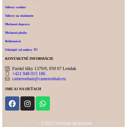
Súbory cookies
Súbory na stiahnutie
Možnosti dopravy
Možnosti platby
Reklamácie
Odstúpiť od zmluvy TU
KONTAKTNÉ INFORMÁCIE
Farské lúky 1379/9, 059 07 Lendak
+421 948 015 186
cameronhair@cameronhair.eu
SME AJ NA SIEŤACH
Cameronhair.eu
– ©2025 Vytvorila spoločnosť
Alibition.sk
.