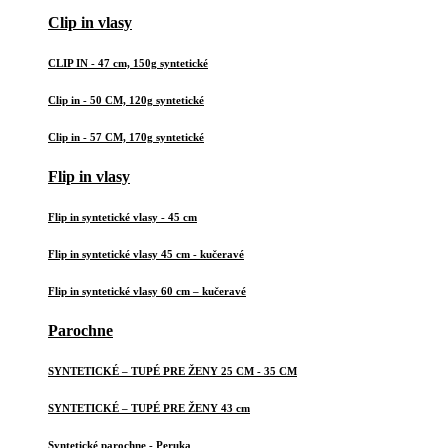
Clip in vlasy
CLIP IN - 47 cm, 150g syntetické
Clip in - 50 CM, 120g syntetické
Clip in - 57 CM, 170g syntetické
Flip in vlasy
Flip in syntetické vlasy - 45 cm
Flip in syntetické vlasy 45 cm - kučeravé
Flip in syntetické vlasy 60 cm – kučeravé
Parochne
SYNTETICKÉ – TUPÉ PRE ŽENY 25 CM - 35 CM
SYNTETICKÉ – TUPÉ PRE ŽENY 43 cm
Syntetické parochne - Peruka