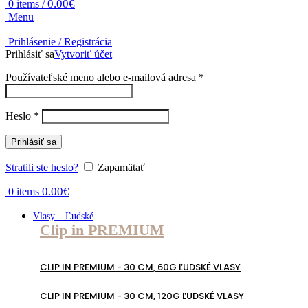
0.00
€
0
items
/
Menu
Prihlásenie / Registrácia
Prihlásiť sa
Vytvoriť účet
Povinné
Používateľské meno alebo e-mailová adresa
*
Povinné
Heslo
*
Prihlásiť sa
Stratili ste heslo?
Zapamätať
0.00
€
0
items
Vlasy – Ľudské
Clip in PREMIUM
CLIP IN PREMIUM - 30 CM, 60G ĽUDSKÉ VLASY
CLIP IN PREMIUM - 30 CM, 120G ĽUDSKÉ VLASY