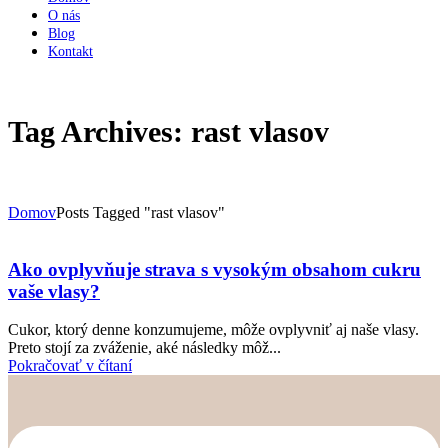
O nás
Blog
Kontakt
Tag Archives: rast vlasov
Domov
Posts Tagged "rast vlasov"
Ako ovplyvňuje strava s vysokým obsahom cukru
vaše vlasy?
Cukor, ktorý denne konzumujeme, môže ovplyvniť aj naše vlasy.
Preto stojí za zváženie, aké následky môž...
Pokračovať v čítaní