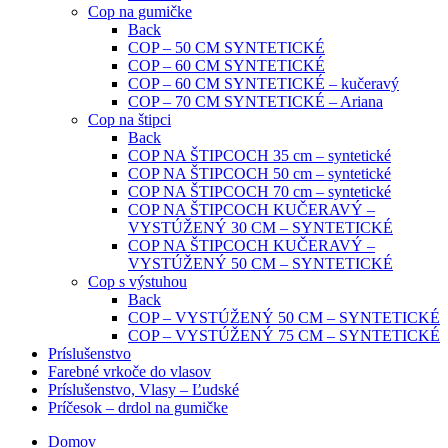
Cop na gumičke
Back
COP – 50 CM SYNTETICKÉ
COP – 60 CM SYNTETICKÉ
COP – 60 CM SYNTETICKÉ – kučeravý
COP – 70 CM SYNTETICKÉ – Ariana
Cop na štipci
Back
COP NA ŠTIPCOCH 35 cm – syntetické
COP NA ŠTIPCOCH 50 cm – syntetické
COP NA ŠTIPCOCH 70 cm – syntetické
COP NA ŠTIPCOCH KUČERAVÝ –
VYSTÚŽENÝ 30 CM – SYNTETICKÉ
COP NA ŠTIPCOCH KUČERAVÝ –
VYSTÚŽENÝ 50 CM – SYNTETICKÉ
Cop s výstuhou
Back
COP – VYSTÚŽENÝ 50 CM – SYNTETICKÉ
COP – VYSTÚŽENÝ 75 CM – SYNTETICKÉ
Príslušenstvo
Farebné vrkoče do vlasov
Príslušenstvo, Vlasy – Ľudské
Príčesok – drdol na gumičke
Domov