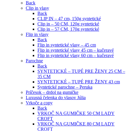
Back
Clip in vlasy
Back
CLIP IN – 47 cm, 150g syntetické
Clip in – 50 CM, 120g syntetické
Clip in – 57 CM, 170g syntetické
Flip in vlasy
Back
Flip in syntetické vlasy – 45 cm
Flip in syntetické vlasy 45 cm – kučeravé
Flip in syntetické vlasy 60 cm – kučeravé
Parochne
Back
SYNTETICKÉ – TUPÉ PRE ŽENY 25 CM –
35 CM
SYNTETICKÉ – TUPÉ PRE ŽENY 43 cm
Syntetické parochne – Peruka
Príčesok – drdol na gumičke
Luxusná čelenka do vlasov Júlia
Vrkoče a copy
Back
VRKOČ NA GUMIČKE 50 CM LADY
CROFT
VRKOČ NA GUMIČKE 80 CM LADY
CROFT