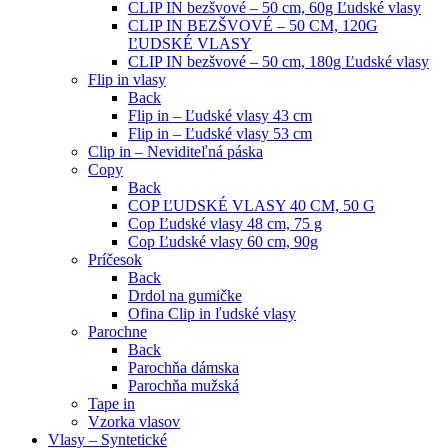
CLIP IN bezšvové – 50 cm, 60g Ľudské vlasy
CLIP IN BEZŠVOVÉ – 50 CM, 120G
ĽUDSKÉ VLASY
CLIP IN bezšvové – 50 cm, 180g Ľudské vlasy
Flip in vlasy
Back
Flip in – Ľudské vlasy 43 cm
Flip in – Ľudské vlasy 53 cm
Clip in – Neviditeľná páska
Copy
Back
COP ĽUDSKÉ VLASY 40 CM, 50 G
Cop Ľudské vlasy 48 cm, 75 g
Cop Ľudské vlasy 60 cm, 90g
Príčesok
Back
Drdol na gumičke
Ofina Clip in ľudské vlasy
Parochne
Back
Parochňa dámska
Parochňa mužská
Tape in
Vzorka vlasov
Vlasy – Syntetické