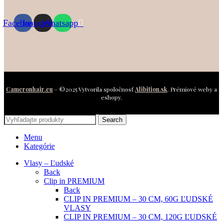
Facebook
Instagram
Whatsapp
Cameronhair.eu
– ©2025 Vytvorila spoločnosť
Alibition.sk
. Prémiové weby a
eshopy.
Search
Menu
Kategórie
Vlasy – Ľudské
Back
Clip in PREMIUM
Back
CLIP IN PREMIUM – 30 CM, 60G ĽUDSKÉ
VLASY
CLIP IN PREMIUM – 30 CM, 120G ĽUDSKÉ