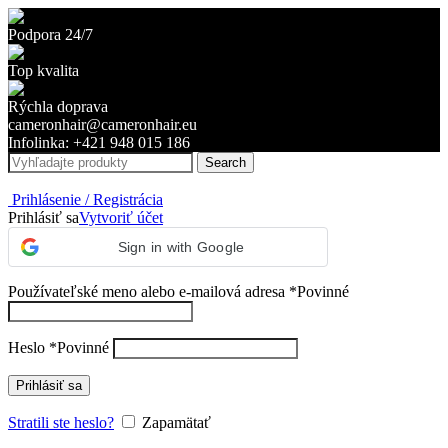
Podpora 24/7
Top kvalita
Rýchla doprava
cameronhair@cameronhair.eu
Infolinka: +421 948 015 186
Search
Prihlásenie / Registrácia
Prihlásiť sa
Vytvoriť účet
Sign in with Google
Používateľské meno alebo e-mailová adresa
*
Povinné
Heslo
*
Povinné
Prihlásiť sa
Stratili ste heslo?
Zapamätať