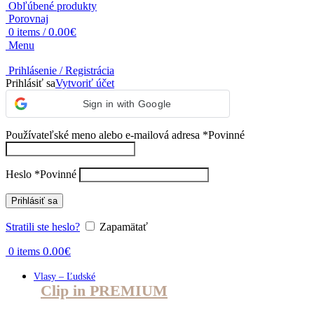
Obľúbené produkty
Porovnaj
0.00
€
0
items
/
Menu
Prihlásenie / Registrácia
Prihlásiť sa
Vytvoriť účet
Sign in with Google
Používateľské meno alebo e-mailová adresa
*
Povinné
Heslo
*
Povinné
Prihlásiť sa
Stratili ste heslo?
Zapamätať
0.00
€
0
items
Vlasy – Ľudské
Clip in PREMIUM