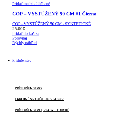
Pridať medzi obľúbené
COP – VYSTÚŽENÝ 50 CM #1 Čierna
COP - VYSTÚŽENÝ 50 CM - SYNTETICKÉ
25.00
€
Pridať do košíka
Porovnaj
Rýchly náhľad
Príslušenstvo
PRÍSLUŠENSTVO
FAREBNÉ VRKOČE DO VLASOV
PRÍSLUŠENSTVO, VLASY - ĽUDSKÉ