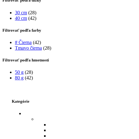
Filtrovať podľa dĺžky
30 cm
(28)
40 cm
(42)
Filtrovať podľa farby
# Čierna
(42)
Tmavo čierna
(28)
Filtrovať podľa hmotnosti
50 g
(28)
80 g
(42)
Kategórie
VLASY - ĽUDSKÉ
VRKOČE A COPY
COP ĽUDSKÉ VLASY 60 CM, 90 G
COP ĽUDSKÉ VLASY 48 CM, 75 G
COP ĽUDSKÉ VLASY 40 CM, 50 G