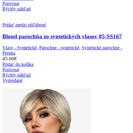
Porovnaj
Rýchly náhľad
Pridať medzi obľúbené
Blond parochňa zo syntetických vlasov 05-SS167
Vlasy - Syntetické
,
Parochne - syntetické
,
Syntetické parochne -
Peruka
45.00
€
Pridať do košíka
Porovnaj
Rýchly náhľad
Vypredané