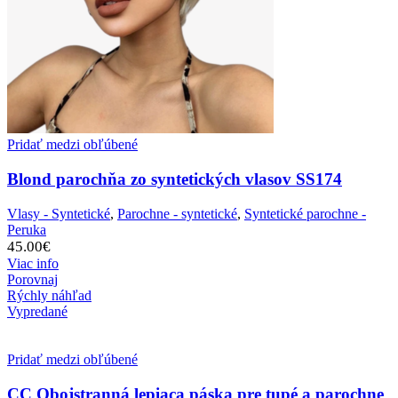
Pridať medzi obľúbené
Blond parochňa zo syntetických vlasov SS174
Vlasy - Syntetické
,
Parochne - syntetické
,
Syntetické parochne -
Peruka
45.00
€
Viac info
Porovnaj
Rýchly náhľad
Vypredané
Pridať medzi obľúbené
CC Obojstranná lepiaca páska pre tupé a parochne