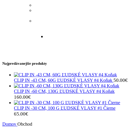
COP SYNTETICKÉ VLASY 60 CM
PAROCHŇA POLOVIČNÁ NAOMI 60
CM
PAROCHŇA POLOVIČNÁ - KUČERAVÉ
VLASY., PRÍČESKY- SYNTETICKÉ A
ĽUDSKÉ VLASY
PAROCHŇA POLOVIČNÁ –
KUČERAVÉ VLASY.
Najpredávanejšie produkty
50.00
€
CLIP IN -43 CM, 60G ĽUDSKÉ VLASY #4 Koňak
CLIP IN -60 CM, 130G ĽUDSKÉ VLASY #4 Koňak
160.00
€
CLIP IN -30 CM, 100 G ĽUDSKÉ VLASY #1 Čierne
65.00
€
Domov
Obchod