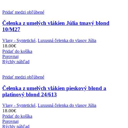
Pridať medzi obľúbené
Čelenka z umelých vlákien Júlia tmavý blond
10/M27
Vlasy - Syntetické
,
Luxusná čelenka do vlasov Júlia
18.00
€
Pridať do košíka
Porovnaj
Rýchly náhľad
Pridať medzi obľúbené
Čelenka z umelých vlákien pieskový blond a
platinový blond 24/613
Vlasy - Syntetické
,
Luxusná čelenka do vlasov Júlia
18.00
€
Pridať do košíka
Porovnaj
Rýchly náhľad