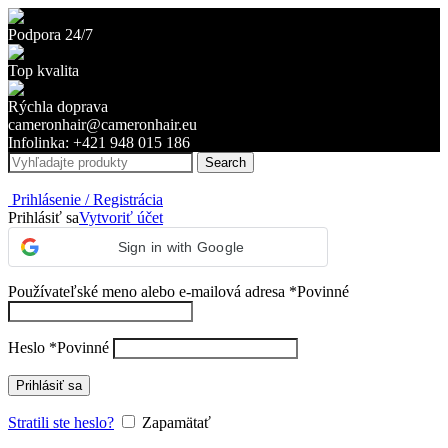
Podpora 24/7
Top kvalita
Rýchla doprava
cameronhair@cameronhair.eu
Infolinka: +421 948 015 186
Search
Prihlásenie / Registrácia
Prihlásiť sa
Vytvoriť účet
Sign in with Google
Používateľské meno alebo e-mailová adresa
*
Povinné
Heslo
*
Povinné
Prihlásiť sa
Stratili ste heslo?
Zapamätať