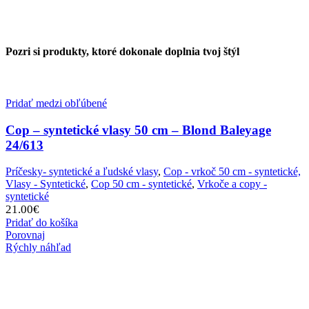
Pozri si produkty, ktoré dokonale doplnia tvoj štýl
Pridať medzi obľúbené
Cop – syntetické vlasy 50 cm – Blond Baleyage
24/613
Príčesky- syntetické a ľudské vlasy
,
Cop - vrkoč 50 cm - syntetické,
Vlasy - Syntetické
,
Cop 50 cm - syntetické
,
Vrkoče a copy -
syntetické
21.00
€
Pridať do košíka
Porovnaj
Rýchly náhľad