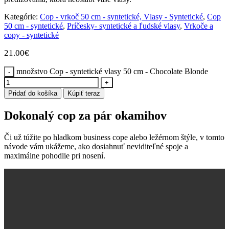
Kategórie:
Cop - vrkoč 50 cm - syntetické, Vlasy - Syntetické
,
Cop
50 cm - syntetické
,
Príčesky- syntetické a ľudské vlasy
,
Vrkoče a
copy - syntetické
21.00
€
množstvo Cop - syntetické vlasy 50 cm - Chocolate Blonde
Pridať do košíka
Kúpiť teraz
Dokonalý cop za pár okamihov
Či už túžite po hladkom business cope alebo ležérnom štýle, v tomto
návode vám ukážeme, ako dosiahnuť neviditeľné spoje a
maximálne pohodlie pri nosení.