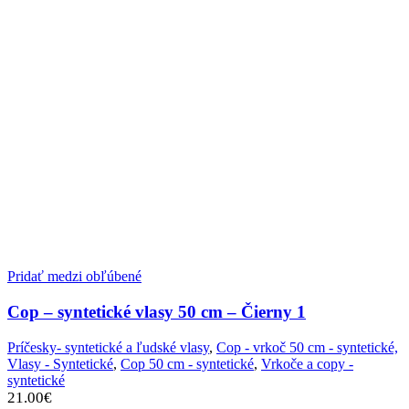
Pridať medzi obľúbené
Cop – syntetické vlasy 50 cm – Čierny 1
Príčesky- syntetické a ľudské vlasy
,
Cop - vrkoč 50 cm - syntetické,
Vlasy - Syntetické
,
Cop 50 cm - syntetické
,
Vrkoče a copy -
syntetické
21.00
€