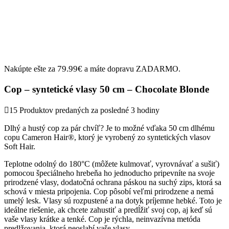
79.99
€
Nakúpte ešte za
a máte dopravu ZADARMO.
Cop – syntetické vlasy 50 cm – Chocolate Blonde
15
Produktov predaných za posledné 3 hodiny
Dlhý a hustý cop za pár chvíľ? Je to možné vďaka 50 cm dlhému
copu Cameron Hair®, ktorý je vyrobený zo syntetických vlasov
Soft Hair.
Teplotne odolný do 180°C (môžete kulmovať, vyrovnávať a sušiť)
pomocou špeciálneho hrebeňa ho jednoducho pripevníte na svoje
prirodzené vlasy, dodatočná ochrana páskou na suchý zips, ktorá sa
schová v miesta pripojenia. Cop pôsobí veľmi prirodzene a nemá
umelý lesk. Vlasy sú rozpustené a na dotyk príjemne hebké. Toto je
ideálne riešenie, ak chcete zahustiť a predĺžiť svoj cop, aj keď sú
vaše vlasy krátke a tenké. Cop je rýchla, neinvazívna metóda
predlžovania, ktorá neoslabí vaše vlasy.