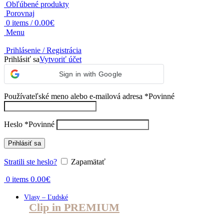
Obľúbené produkty
Porovnaj
0.00
€
0
items
/
Menu
Prihlásenie / Registrácia
Prihlásiť sa
Vytvoriť účet
Sign in with Google
Používateľské meno alebo e-mailová adresa
*
Povinné
Heslo
*
Povinné
Prihlásiť sa
Stratili ste heslo?
Zapamätať
0.00
€
0
items
Vlasy – Ľudské
Clip in PREMIUM