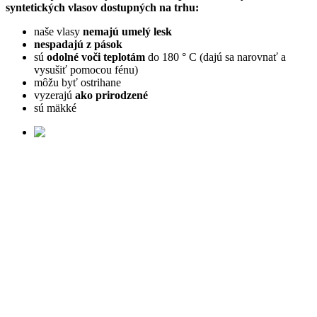
syntetických vlasov dostupných na trhu:
naše vlasy
nemajú umelý lesk
nespadajú z pások
sú
odolné voči teplotám
do 180 ° C (dajú sa narovnať a
vysušiť pomocou
fén
u)
môžu byť ostrihane
vyzerajú
ako prirodzené
sú mäkké