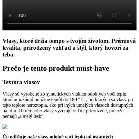
Vlasy, ktoré držia tempo s tvojím životom. Prémiová
kvalita, prirodzený vzhľad a štýl, ktorý hovorí za
teba.
Prečo je tento produkt must-have
Textúra vlasov
Vlasy sú vyrobené zo syntetických vlákien odolných voči teplu,
ktoré umožňujú použitie teplôt do 180 ° C , pri ktorých sa vlasy pri
tejto teplote neroztopia, ako pri iných umelých vlasoch dostupných
na trhu.
Okrem toho vlasy vyzerajú veľmi prirodzene, pretože
nemajú „umelý lesk“.
Čo odlišuje naše vlasy odolné voči teplu od ostatných