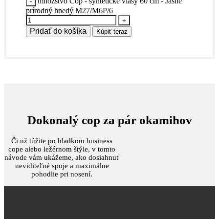
množstvo Cop - syntetické vlasy 60 cm - Jasne
prírodný hnedý M27/M6P/6
Pridať do košíka
Kúpiť teraz
Dokonalý cop za pár okamihov
Či už túžite po hladkom business
cope alebo ležérnom štýle, v tomto
návode vám ukážeme, ako dosiahnuť
neviditeľné spoje a maximálne
pohodlie pri nosení.