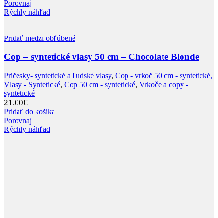
Porovnaj
Rýchly náhľad
Pridať medzi obľúbené
Cop – syntetické vlasy 50 cm – Chocolate Blonde
Príčesky- syntetické a ľudské vlasy
,
Cop - vrkoč 50 cm - syntetické,
Vlasy - Syntetické
,
Cop 50 cm - syntetické
,
Vrkoče a copy -
syntetické
21.00
€
Pridať do košíka
Porovnaj
Rýchly náhľad