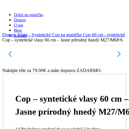
Drdol na gumičke
Domov
O nás
Blog
Domov
Vlasy - Syntetické
Cop na gumičke
Cop 60 cm - syntetické
Kontakt
Cop – syntetické vlasy 60 cm – Jasne prírodný hnedý M27/M6P/6
79.99
€
Nakúpte ešte za
a máte dopravu ZADARMO.
Cop – syntetické vlasy 60 cm –
Jasne prírodný hnedý M27/M