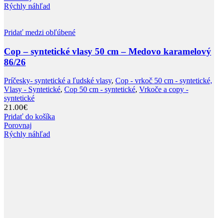
Rýchly náhľad
Pridať medzi obľúbené
Cop – syntetické vlasy 50 cm – Medovo karamelový
86/26
Príčesky- syntetické a ľudské vlasy
,
Cop - vrkoč 50 cm - syntetické,
Vlasy - Syntetické
,
Cop 50 cm - syntetické
,
Vrkoče a copy -
syntetické
21.00
€
Pridať do košíka
Porovnaj
Rýchly náhľad