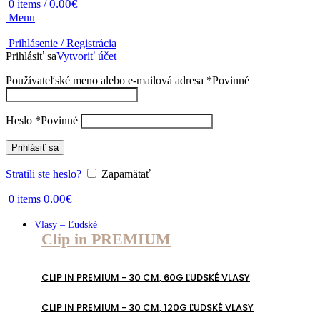
0.00
€
0
items
/
Menu
Prihlásenie / Registrácia
Prihlásiť sa
Vytvoriť účet
Používateľské meno alebo e-mailová adresa
*
Povinné
Heslo
*
Povinné
Prihlásiť sa
Stratili ste heslo?
Zapamätať
0.00
€
0
items
Vlasy – Ľudské
Clip in PREMIUM
CLIP IN PREMIUM - 30 CM, 60G ĽUDSKÉ VLASY
CLIP IN PREMIUM - 30 CM, 120G ĽUDSKÉ VLASY