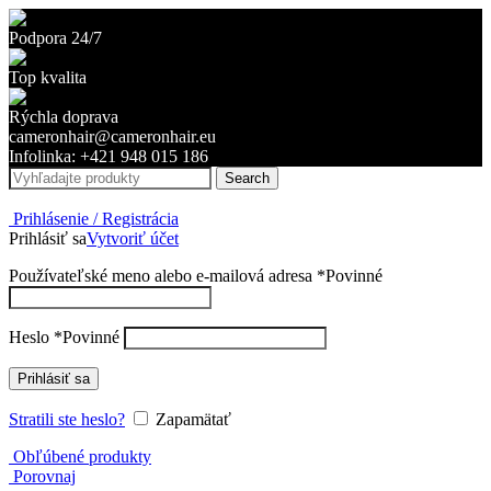
Podpora 24/7
Top kvalita
Rýchla doprava
cameronhair@cameronhair.eu
Infolinka: +421 948 015 186
Search
Prihlásenie / Registrácia
Prihlásiť sa
Vytvoriť účet
Používateľské meno alebo e-mailová adresa
*
Povinné
Heslo
*
Povinné
Prihlásiť sa
Stratili ste heslo?
Zapamätať
Obľúbené produkty
Porovnaj