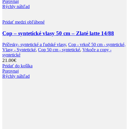
Porovnaj
Rýchly náhľad
Pridať medzi obľúbené
Cop – syntetické vlasy 50 cm – Zlaté latte 14/88
Príčesky- syntetické a ľudské vlasy
,
Cop - vrkoč 50 cm - syntetické,
Vlasy - Syntetické
,
Cop 50 cm - syntetické
,
Vrkoče a copy -
syntetické
21.00
€
Pridať do košíka
Porovnaj
Rýchly náhľad