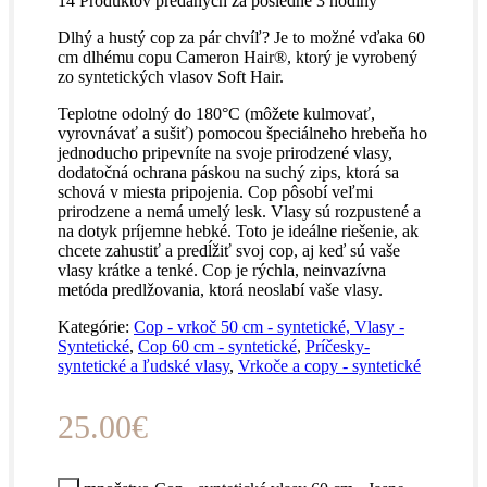
14
Produktov predaných za posledné 3 hodiny
Dlhý a hustý cop za pár chvíľ? Je to možné vďaka 60
cm dlhému copu Cameron Hair®, ktorý je vyrobený
zo syntetických vlasov Soft Hair.
Teplotne odolný do 180°C (môžete kulmovať,
vyrovnávať a sušiť) pomocou špeciálneho hrebeňa ho
jednoducho pripevníte na svoje prirodzené vlasy,
dodatočná ochrana páskou na suchý zips, ktorá sa
schová v miesta pripojenia. Cop pôsobí veľmi
prirodzene a nemá umelý lesk. Vlasy sú rozpustené a
na dotyk príjemne hebké. Toto je ideálne riešenie, ak
chcete zahustiť a predĺžiť svoj cop, aj keď sú vaše
vlasy krátke a tenké. Cop je rýchla, neinvazívna
metóda predlžovania, ktorá neoslabí vaše vlasy.
Kategórie:
Cop - vrkoč 50 cm - syntetické, Vlasy -
Syntetické
,
Cop 60 cm - syntetické
,
Príčesky-
syntetické a ľudské vlasy
,
Vrkoče a copy - syntetické
25.00
€