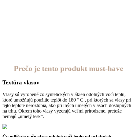
Prečo je tento produkt must-have
Textúra vlasov
Vlasy sú vyrobené zo syntetických vlákien odolných voči teplu,
ktoré umožňujú použitie teplôt do 180 ° C , pri ktorých sa vlasy pri
tejto teplote neroztopia, ako pri iných umelých vlasoch dostupných
na trhu.
Okrem toho vlasy vyzerajú veľmi prirodzene, pretože
nemajú „umelý lesk“.
Čo odlišuje naše vlasy odolné voči teplu od ostatných