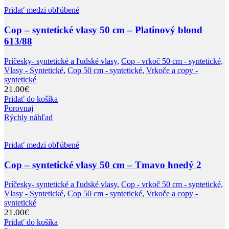
Pridať medzi obľúbené
Cop – syntetické vlasy 50 cm – Platinový blond
613/88
Príčesky- syntetické a ľudské vlasy
,
Cop - vrkoč 50 cm - syntetické,
Vlasy - Syntetické
,
Cop 50 cm - syntetické
,
Vrkoče a copy -
syntetické
21.00
€
Pridať do košíka
Porovnaj
Rýchly náhľad
Pridať medzi obľúbené
Cop – syntetické vlasy 50 cm – Tmavo hnedý 2
Príčesky- syntetické a ľudské vlasy
,
Cop - vrkoč 50 cm - syntetické,
Vlasy - Syntetické
,
Cop 50 cm - syntetické
,
Vrkoče a copy -
syntetické
21.00
€
Pridať do košíka