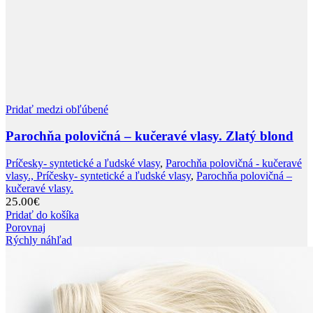
Pridať medzi obľúbené
Parochňa polovičná – kučeravé vlasy. Zlatý blond
Príčesky- syntetické a ľudské vlasy
,
Parochňa polovičná - kučeravé
vlasy., Príčesky- syntetické a ľudské vlasy
,
Parochňa polovičná –
kučeravé vlasy.
25.00
€
Pridať do košíka
Porovnaj
Rýchly náhľad