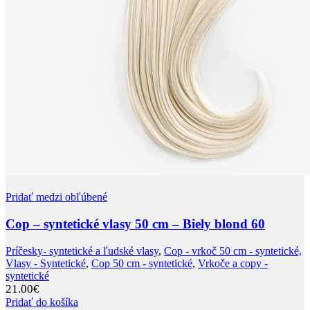
Pridať medzi obľúbené
Cop – syntetické vlasy 50 cm – Biely blond 60
Príčesky- syntetické a ľudské vlasy
,
Cop - vrkoč 50 cm - syntetické,
Vlasy - Syntetické
,
Cop 50 cm - syntetické
,
Vrkoče a copy -
syntetické
21.00
€
Pridať do košíka