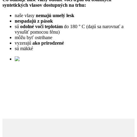
syntetických vlasov dostupných na trhu:
naše vlasy
nemajú umelý lesk
nespadajú z pások
sú
odolné voči teplotám
do 180 ° C (dajú sa narovnať a
vysušiť pomocou
fén
u)
môžu byť ostrihane
vyzerajú
ako prirodzené
sú mäkké