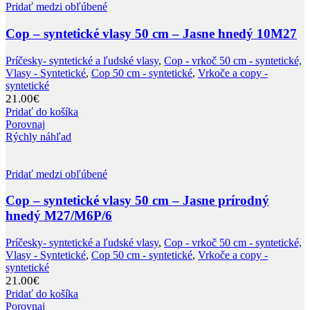
Pridať medzi obľúbené
Cop – syntetické vlasy 50 cm – Jasne hnedý 10M27
Príčesky- syntetické a ľudské vlasy
,
Cop - vrkoč 50 cm - syntetické,
Vlasy - Syntetické
,
Cop 50 cm - syntetické
,
Vrkoče a copy -
syntetické
21.00
€
Pridať do košíka
Porovnaj
Rýchly náhľad
Pridať medzi obľúbené
Cop – syntetické vlasy 50 cm – Jasne prírodný
hnedý M27/M6P/6
Príčesky- syntetické a ľudské vlasy
,
Cop - vrkoč 50 cm - syntetické,
Vlasy - Syntetické
,
Cop 50 cm - syntetické
,
Vrkoče a copy -
syntetické
21.00
€
Pridať do košíka
Porovnaj