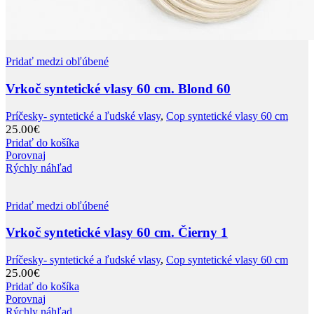
Pridať medzi obľúbené
Vrkoč syntetické vlasy 60 cm. Blond 60
Príčesky- syntetické a ľudské vlasy
,
Cop syntetické vlasy 60 cm
25.00
€
Pridať do košíka
Porovnaj
Rýchly náhľad
Pridať medzi obľúbené
Vrkoč syntetické vlasy 60 cm. Čierny 1
Príčesky- syntetické a ľudské vlasy
,
Cop syntetické vlasy 60 cm
25.00
€
Pridať do košíka
Porovnaj
Rýchly náhľad