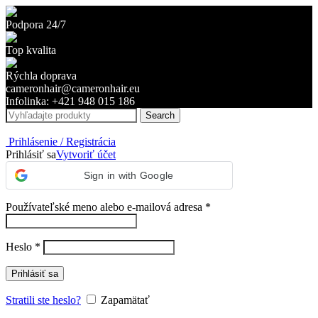
Podpora 24/7
Top kvalita
Rýchla doprava
cameronhair@cameronhair.eu
Infolinka: +421 948 015 186
Search
Prihlásenie / Registrácia
Prihlásiť sa
Vytvoriť účet
Sign in with Google
Povinné
Používateľské meno alebo e-mailová adresa
*
Povinné
Heslo
*
Prihlásiť sa
Stratili ste heslo?
Zapamätať