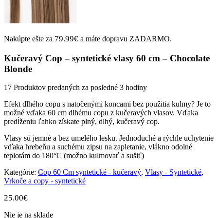
79.99
€
Nakúpte ešte za
a máte dopravu ZADARMO.
Kučeravý Cop – syntetické vlasy 60 cm – Chocolate
Blonde
17
Produktov predaných za posledné 3 hodiny
Efekt dlhého copu s natočenými koncami bez použitia kulmy? Je to
možné vďaka 60 cm dlhému copu z kučeravých vlasov. Vďaka
predĺženiu ľahko získate plný, dlhý, kučeravý cop.
Vlasy sú jemné a bez umelého lesku. Jednoduché a rýchle uchytenie
vďaka hrebeňu a suchému zipsu na zapletanie, vlákno odolné
teplotám do 180°C (možno kulmovať a sušiť)
Kategórie:
Cop 60 Cm syntetické - kučeravý
,
Vlasy - Syntetické
,
Vrkoče a copy - syntetické
25.00
€
Nie je na sklade