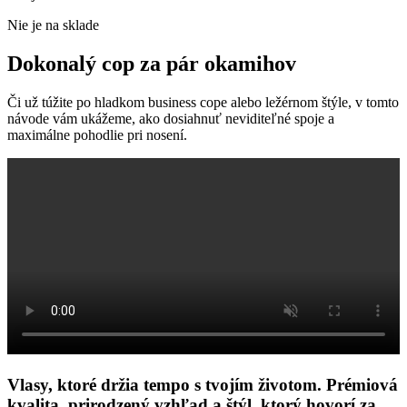
Nie je na sklade
Dokonalý cop za pár okamihov
Či už túžite po hladkom business cope alebo ležérnom štýle, v tomto
návode vám ukážeme, ako dosiahnuť neviditeľné spoje a
maximálne pohodlie pri nosení.
Vlasy, ktoré držia tempo s tvojím životom. Prémiová
kvalita, prirodzený vzhľad a štýl, ktorý hovorí za