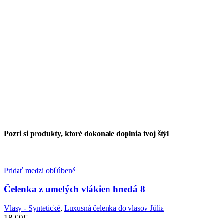
Pozri si produkty, ktoré dokonale doplnia tvoj štýl
Pridať medzi obľúbené
Čelenka z umelých vlákien hnedá 8
Vlasy - Syntetické
,
Luxusná čelenka do vlasov Júlia
18.00
€