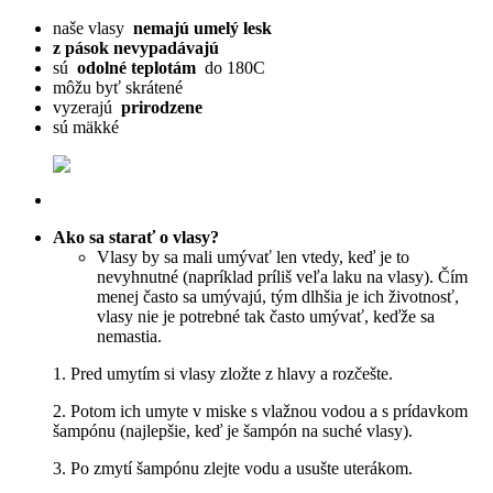
naše vlasy
nemajú umelý lesk
z pások nevypadávajú
sú
odolné teplotám
do 180C
môžu byť skrátené
vyzerajú
prirodzene
sú mäkké
Ako sa starať o
vlasy?
Vlasy by sa mali umývať len vtedy, keď je to
nevyhnutné (napríklad príliš veľa laku na vlasy). Čím
menej často sa umývajú, tým dlhšia je ich životnosť,
vlasy nie je potrebné tak často umývať, keďže sa
nemastia.
1. Pred umytím si vlasy zložte z hlavy a rozčešte.
2. Potom ich umyte v miske s vlažnou vodou a s prídavkom
šampónu (najlepšie, keď je šampón na suché vlasy).
3. Po zmytí šampónu zlejte vodu a usušte uterákom.