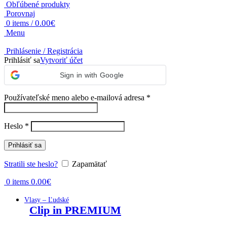
Obľúbené produkty
Porovnaj
0.00
€
0
items
/
Menu
Prihlásenie / Registrácia
Prihlásiť sa
Vytvoriť účet
Sign in with Google
Povinné
Používateľské meno alebo e-mailová adresa
*
Povinné
Heslo
*
Prihlásiť sa
Stratili ste heslo?
Zapamätať
0.00
€
0
items
Vlasy – Ľudské
Clip in PREMIUM