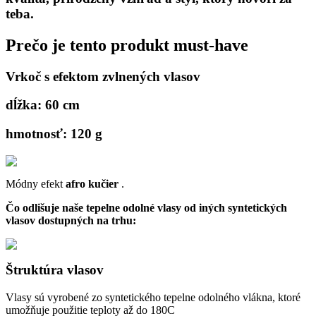
teba.
Prečo je tento produkt must-have
Vrkoč s efektom zvlnených vlasov
dĺžka: 60 cm
hmotnosť: 120 g
Módny efekt
afro kučier
.
Čo odlišuje naše tepelne odolné vlasy od iných syntetických
vlasov dostupných na trhu:
Štruktúra vlasov
Vlasy sú vyrobené zo syntetického tepelne odolného vlákna, ktoré
umožňuje použitie teploty až do 180C