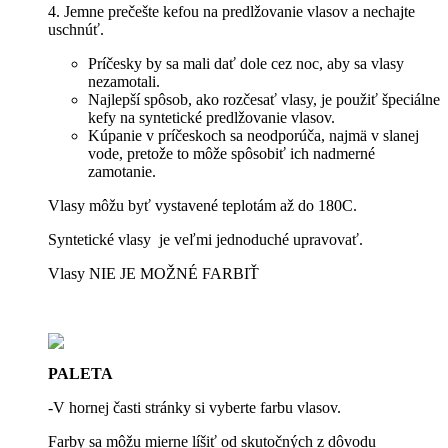
4. Jemne prečešte kefou na predlžovanie vlasov a nechajte
uschnúť.
Príčesky by sa mali dať dole cez noc, aby sa vlasy
nezamotali.
Najlepší spôsob, ako rozčesať vlasy, je použiť špeciálne
kefy na syntetické predlžovanie vlasov.
Kúpanie v príčeskoch sa neodporúča, najmä v slanej
vode, pretože to môže spôsobiť ich nadmerné
zamotanie.
Vlasy môžu byť vystavené teplotám až do 180C.
Syntetické vlasy je veľmi jednoduché upravovať.
Vlasy NIE JE MOŽNÉ FARBIŤ
PALETA
-V hornej časti stránky si vyberte farbu vlasov.
Farby sa môžu mierne líšiť od skutočných z dôvodu