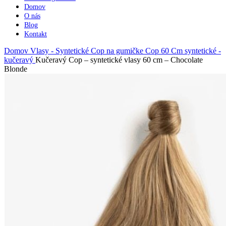
Domov
O nás
Blog
Kontakt
Domov
Vlasy - Syntetické
Cop na gumičke
Cop 60 Cm syntetické -
kučeravý
Kučeravý Cop – syntetické vlasy 60 cm – Chocolate
Blonde