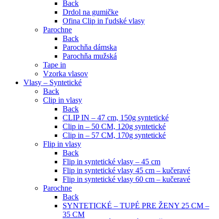
Back
Drdol na gumičke
Ofina Clip in ľudské vlasy
Parochne
Back
Parochňa dámska
Parochňa mužská
Tape in
Vzorka vlasov
Vlasy – Syntetické
Back
Clip in vlasy
Back
CLIP IN – 47 cm, 150g syntetické
Clip in – 50 CM, 120g syntetické
Clip in – 57 CM, 170g syntetické
Flip in vlasy
Back
Flip in syntetické vlasy – 45 cm
Flip in syntetické vlasy 45 cm – kučeravé
Flip in syntetické vlasy 60 cm – kučeravé
Parochne
Back
SYNTETICKÉ – TUPÉ PRE ŽENY 25 CM –
35 CM