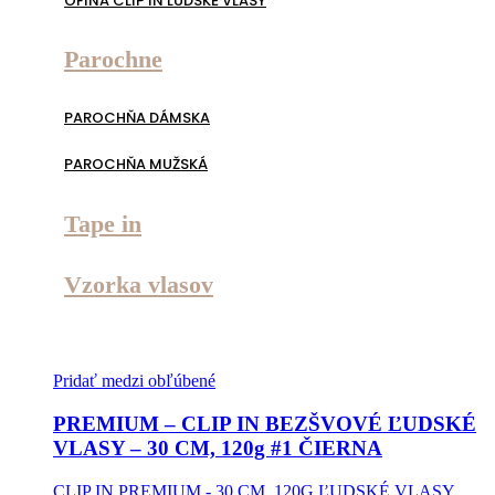
OFINA CLIP IN ĽUDSKÉ VLASY
Parochne
PAROCHŇA DÁMSKA
PAROCHŇA MUŽSKÁ
Tape in
Vzorka vlasov
Pridať medzi obľúbené
PREMIUM – CLIP IN BEZŠVOVÉ ĽUDSKÉ
VLASY – 30 CM, 120g #1 ČIERNA
CLIP IN PREMIUM - 30 CM, 120G ĽUDSKÉ VLASY