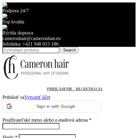
Podpora 24/7
Top kvalita
Rýchla doprava
cameronhair@cameronhair.eu
Infolinka: +421 948 015 186
Search
PRIHLÁSENIE / REGISTRÁCIA
Prihlásiť sa
Vytvoriť účet
Sign in with Google
Povinné
Používateľské meno alebo e-mailová adresa
*
Povinné
Heslo
*