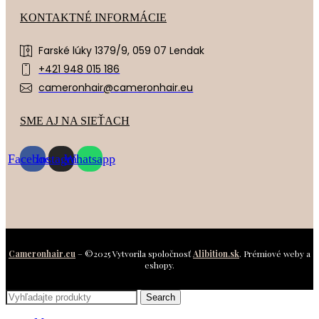
KONTAKTNÉ INFORMÁCIE
Farské lúky 1379/9, 059 07 Lendak
+421 948 015 186
cameronhair@cameronhair.eu
SME AJ NA SIEŤACH
Facebook
Instagram
Whatsapp
Cameronhair.eu
– ©2025 Vytvorila spoločnosť
Alibition.sk
. Prémiové weby a
eshopy.
Search