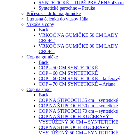
SYNTETICKÉ – TUPÉ PRE ŽENY 43 cm
Syntetické parochne – Peruka
Príčesok – drdol na gumičke
Luxusná čelenka do vlasov Júlia
Vrkoče a copy
Back
VRKOČ NA GUMIČKE 50 CM LADY
CROFT
VRKOČ NA GUMIČKE 80 CM LADY
CROFT
Cop na gumičke
Back
COP – 50 CM SYNTETICKÉ
COP – 60 CM SYNTETICKÉ
COP – 60 CM SYNTETICKÉ – kučeravý
COP – 70 CM SYNTETICKÉ – Ariana
Cop na štipci
Back
COP NA ŠTIPCOCH 35 cm – syntetické
COP NA ŠTIPCOCH 50 cm – syntetické
COP NA ŠTIPCOCH 70 cm – syntetické
COP NA ŠTIPCOCH KUČERAVÝ –
VYSTÚŽENÝ 30 CM – SYNTETICKÉ
COP NA ŠTIPCOCH KUČERAVÝ –
VYSTÚŽENÝ 50 CM – SYNTETICKÉ