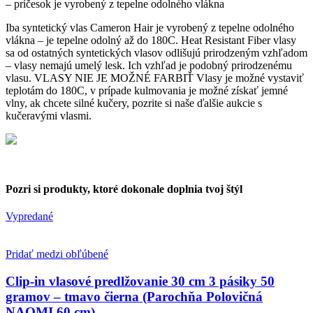
– príčesok je vyrobený z tepelne odolného vlákna
Iba syntetický vlas Cameron Hair je vyrobený z tepelne odolného
vlákna – je tepelne odolný až do 180C. Heat Resistant Fiber vlasy
sa od ostatných syntetických vlasov odlišujú prirodzeným vzhľadom
– vlasy nemajú umelý lesk. Ich vzhľad je podobný prirodzenému
vlasu. VLASY NIE JE MOŽNÉ FARBIŤ Vlasy je možné vystaviť
teplotám do 180C, v prípade kulmovania je možné získať jemné
vlny, ak chcete silné kučery, pozrite si naše ďalšie aukcie s
kučeravými vlasmi.
Pozri si produkty, ktoré dokonale doplnia tvoj štýl
Vypredané
Pridať medzi obľúbené
Clip-in vlasové predlžovanie 30 cm 3 pásiky 50
gramov – tmavo čierna (Parochňa Polovičná
NAOMI 60 cm)