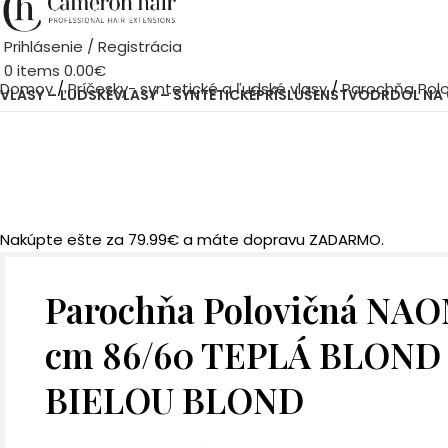
Prihlásenie / Registrácia
0
items
0.00
€
Domov
Príčesky- syntetické a ľudské vlasy
Parochňa Pol
VLASY – ĽUDSKÉ
VLASY – SYNTETICKÉ
PRÍSLUŠENSTVO
DRDOL NA
Nakúpte ešte za
79.99
€
a máte dopravu ZADARMO.
Parochňa Polovičná NAO
cm 86/60 TEPLÁ BLOND
BIELOU BLOND