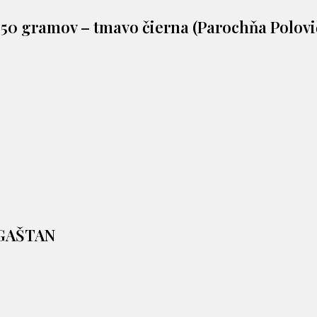
ky 50 gramov – tmavo čierna (Parochňa Polo
 GAŠTAN