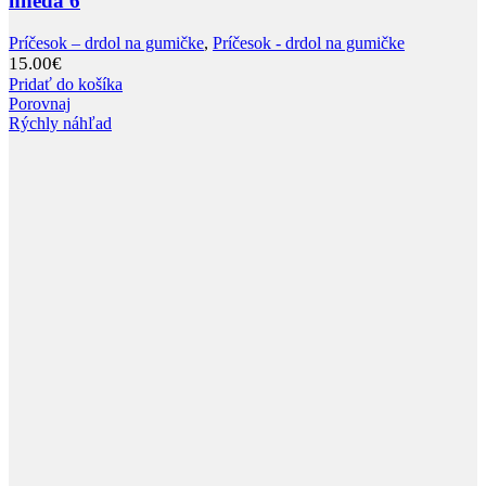
hnedá 6
Príčesok – drdol na gumičke
,
Príčesok - drdol na gumičke
15.00
€
Pridať do košíka
Porovnaj
Rýchly náhľad