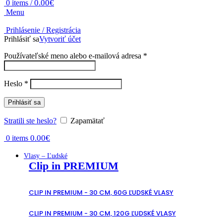
0.00
€
0
items
/
Menu
Prihlásenie / Registrácia
Prihlásiť sa
Vytvoriť účet
Povinné
Používateľské meno alebo e-mailová adresa
*
Povinné
Heslo
*
Prihlásiť sa
Stratili ste heslo?
Zapamätať
0.00
€
0
items
Vlasy – Ľudské
Clip in PREMIUM
CLIP IN PREMIUM - 30 CM, 60G ĽUDSKÉ VLASY
CLIP IN PREMIUM - 30 CM, 120G ĽUDSKÉ VLASY