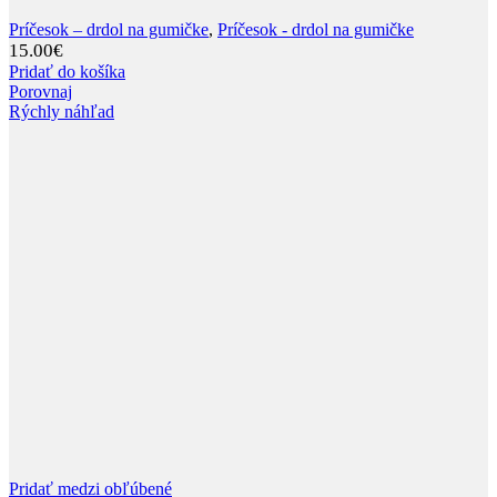
Príčesok – drdol na gumičke
,
Príčesok - drdol na gumičke
15.00
€
Pridať do košíka
Porovnaj
Rýchly náhľad
Pridať medzi obľúbené