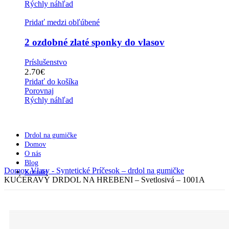
Rýchly náhľad
Pridať medzi obľúbené
2 ozdobné zlaté sponky do vlasov
Príslušenstvo
2.70
€
Pridať do košíka
Porovnaj
Rýchly náhľad
Drdol na gumičke
Domov
O nás
Blog
Domov
Vlasy - Syntetické
Príčesok – drdol na gumičke
Kontakt
KUĆERAVÝ DRDOL NA HREBENI – Svetlosivá – 1001A