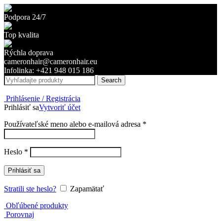
Podpora 24/7
Top kvalita
Rýchla doprava
cameronhair@cameronhair.eu
Infolinka: +421 948 015 186
Search
Prihlásenie / Registrácia
Prihlásiť sa
Vytvoriť účet
Povinné
Používateľské meno alebo e-mailová adresa
*
Povinné
Heslo
*
Prihlásiť sa
Stratili ste heslo?
Zapamätať
Obľúbené produkty
Porovnaj