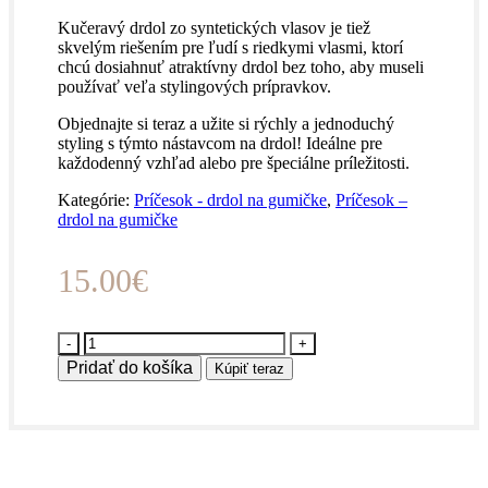
Kučeravý drdol zo syntetických vlasov je tiež
skvelým riešením pre ľudí s riedkymi vlasmi, ktorí
chcú dosiahnuť atraktívny drdol bez toho, aby museli
používať veľa stylingových prípravkov.
Objednajte si teraz a užite si rýchly a jednoduchý
styling s týmto nástavcom na drdol! Ideálne pre
každodenný vzhľad alebo pre špeciálne príležitosti.
Kategórie:
Príčesok - drdol na gumičke
,
Príčesok –
drdol na gumičke
15.00
€
množstvo
KUĆERAVÝ
Pridať do košíka
Kúpiť teraz
DRDOL
NA
HREBENI
-
Svetlosivá
-