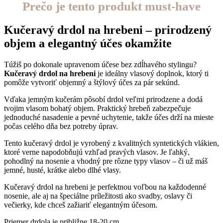
Prečo je tento produkt must-have
Kučeravý drdol na hrebeni – prirodzený
objem a elegantný účes okamžite
Túžiš po dokonale upravenom účese bez zdĺhavého stylingu?
Kučeravý drdol na hrebeni
je ideálny vlasový doplnok, ktorý ti
pomôže vytvoriť objemný a štýlový účes za pár sekúnd.
Vďaka jemným kučerám pôsobí drdol veľmi prirodzene a dodá
tvojim vlasom bohatý objem. Praktický hrebeň zabezpečuje
jednoduché nasadenie a pevné uchytenie, takže účes drží na mieste
počas celého dňa bez potreby úprav.
Tento kučeravý drdol je vyrobený z kvalitných syntetických vlákien,
ktoré verne napodobňujú vzhľad pravých vlasov. Je ľahký,
pohodlný na nosenie a vhodný pre rôzne typy vlasov – či už máš
jemné, husté, krátke alebo dlhé vlasy.
Kučeravý drdol na hrebeni je perfektnou voľbou na každodenné
nosenie, ale aj na špeciálne príležitosti ako svadby, oslavy či
večierky, kde chceš zažiariť elegantným účesom.
Priemer drdola je približne 18-20 cm