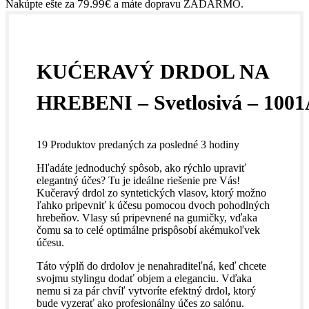
79.99
€
Nakúpte ešte za
a máte dopravu ZADARMO.
KUĆERAVÝ DRDOL NA
HREBENI – Svetlosivá – 100
19
Produktov predaných za posledné 3 hodiny
Hľadáte jednoduchý spôsob, ako rýchlo upraviť
elegantný účes? Tu je ideálne riešenie pre Vás!
Kučeravý drdol zo syntetických vlasov, ktorý možno
ľahko pripevniť k účesu pomocou dvoch pohodlných
hrebeňov. Vlasy sú pripevnené na gumičky, vďaka
čomu sa to celé optimálne prispôsobí akémukoľvek
účesu.
Táto výplň do drdolov je nenahraditeľná, keď chcete
svojmu stylingu dodať objem a eleganciu. Vďaka
nemu si za pár chvíľ vytvoríte efektný drdol, ktorý
bude vyzerať ako profesionálny účes zo salónu.