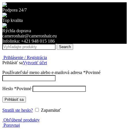
Podpora 24/7
Top kvalita
Rýchla doprava
cameronhair@cameronhair.eu
Infolinka: +421 948 015 186
Search
Prihlásenie / Registrácia
Prihlásiť sa
Vytvoriť účet
Používateľské meno alebo e-mailová adresa
*
Povinné
Heslo
*
Povinné
Prihlásiť sa
Stratili ste heslo?
Zapamätať
Obľúbené produkty
Porovnaj