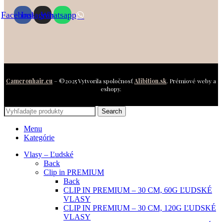
Facebook
Instagram
Whatsapp
Cameronhair.eu
– ©2025 Vytvorila spoločnosť
Alibition.sk
. Prémiové weby a
eshopy.
Search
Menu
Kategórie
Vlasy – Ľudské
Back
Clip in PREMIUM
Back
CLIP IN PREMIUM – 30 CM, 60G ĽUDSKÉ
VLASY
CLIP IN PREMIUM – 30 CM, 120G ĽUDSKÉ
VLASY