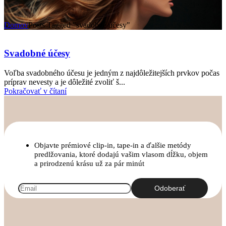
Domov
Posts Tagged "svadobné účesy"
Svadobné účesy
Voľba svadobného účesu je jedným z najdôležitejších prvkov počas
príprav nevesty a je dôležité zvoliť š...
Pokračovať v čítaní
Objavte prémiové clip-in, tape-in a ďalšie metódy
predlžovania, ktoré dodajú vašim vlasom dĺžku, objem
a prirodzenú krásu už za pár minút