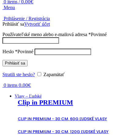
0.00
€
0
items
/
Menu
Prihlásenie / Registrácia
Prihlásiť sa
Vytvoriť účet
Používateľské meno alebo e-mailová adresa
*
Povinné
Heslo
*
Povinné
Prihlásiť sa
Stratili ste heslo?
Zapamätať
0.00
€
0
items
Vlasy – Ľudské
Clip in PREMIUM
CLIP IN PREMIUM - 30 CM, 60G ĽUDSKÉ VLASY
CLIP IN PREMIUM - 30 CM, 120G ĽUDSKÉ VLASY