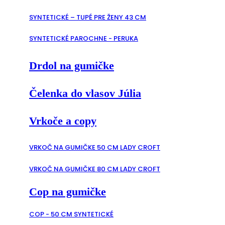
SYNTETICKÉ – TUPÉ PRE ŽENY 43 CM
SYNTETICKÉ PAROCHNE - PERUKA
Drdol na gumičke
Čelenka do vlasov Júlia
Vrkoče a copy
VRKOČ NA GUMIČKE 50 CM LADY CROFT
VRKOČ NA GUMIČKE 80 CM LADY CROFT
Cop na gumičke
COP - 50 CM SYNTETICKÉ