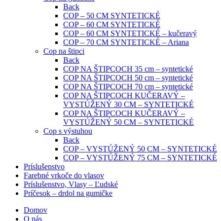
Back
COP – 50 CM SYNTETICKÉ
COP – 60 CM SYNTETICKÉ
COP – 60 CM SYNTETICKÉ – kučeravý
COP – 70 CM SYNTETICKÉ – Ariana
Cop na štipci
Back
COP NA ŠTIPCOCH 35 cm – syntetické
COP NA ŠTIPCOCH 50 cm – syntetické
COP NA ŠTIPCOCH 70 cm – syntetické
COP NA ŠTIPCOCH KUČERAVÝ –
VYSTÚŽENÝ 30 CM – SYNTETICKÉ
COP NA ŠTIPCOCH KUČERAVÝ –
VYSTÚŽENÝ 50 CM – SYNTETICKÉ
Cop s výstuhou
Back
COP – VYSTÚŽENÝ 50 CM – SYNTETICKÉ
COP – VYSTÚŽENÝ 75 CM – SYNTETICKÉ
Príslušenstvo
Farebné vrkoče do vlasov
Príslušenstvo, Vlasy – Ľudské
Príčesok – drdol na gumičke
Domov
O nás