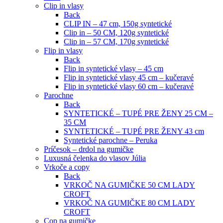
Clip in vlasy
Back
CLIP IN – 47 cm, 150g syntetické
Clip in – 50 CM, 120g syntetické
Clip in – 57 CM, 170g syntetické
Flip in vlasy
Back
Flip in syntetické vlasy – 45 cm
Flip in syntetické vlasy 45 cm – kučeravé
Flip in syntetické vlasy 60 cm – kučeravé
Parochne
Back
SYNTETICKÉ – TUPÉ PRE ŽENY 25 CM –
35 CM
SYNTETICKÉ – TUPÉ PRE ŽENY 43 cm
Syntetické parochne – Peruka
Príčesok – drdol na gumičke
Luxusná čelenka do vlasov Júlia
Vrkoče a copy
Back
VRKOČ NA GUMIČKE 50 CM LADY
CROFT
VRKOČ NA GUMIČKE 80 CM LADY
CROFT
Cop na gumičke