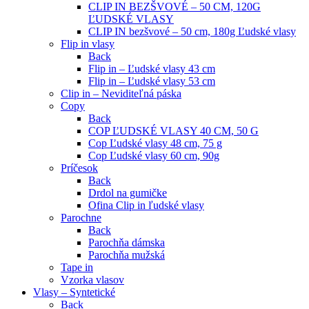
CLIP IN BEZŠVOVÉ – 50 CM, 120G
ĽUDSKÉ VLASY
CLIP IN bezšvové – 50 cm, 180g Ľudské vlasy
Flip in vlasy
Back
Flip in – Ľudské vlasy 43 cm
Flip in – Ľudské vlasy 53 cm
Clip in – Neviditeľná páska
Copy
Back
COP ĽUDSKÉ VLASY 40 CM, 50 G
Cop Ľudské vlasy 48 cm, 75 g
Cop Ľudské vlasy 60 cm, 90g
Príčesok
Back
Drdol na gumičke
Ofina Clip in ľudské vlasy
Parochne
Back
Parochňa dámska
Parochňa mužská
Tape in
Vzorka vlasov
Vlasy – Syntetické
Back