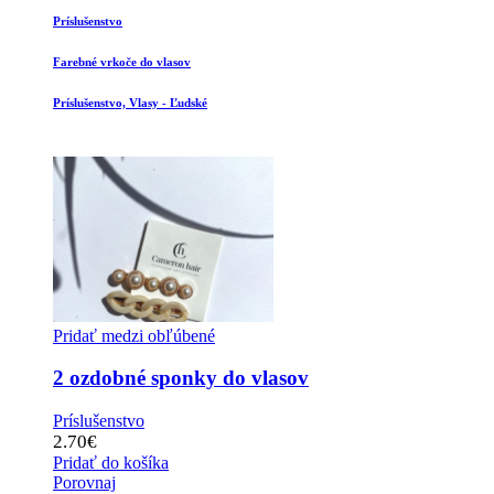
Príslušenstvo
Farebné vrkoče do vlasov
Príslušenstvo, Vlasy - Ľudské
Pridať medzi obľúbené
2 ozdobné sponky do vlasov
Príslušenstvo
2.70
€
Pridať do košíka
Porovnaj