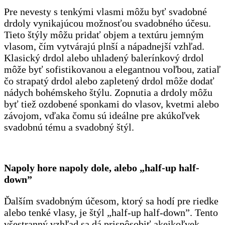
Pre nevesty s tenkými vlasmi môžu byť svadobné
drdoly vynikajúcou možnosťou svadobného účesu.
Tieto štýly môžu pridať objem a textúru jemným
vlasom, čím vytvárajú plnší a nápadnejší vzhľad.
Klasický drdol alebo uhladený balerínkový drdol
môže byť sofistikovanou a elegantnou voľbou, zatiaľ
čo strapatý drdol alebo zapletený drdol môže dodať
nádych bohémskeho štýlu. Zopnutia a drdoly môžu
byť tiež ozdobené sponkami do vlasov, kvetmi alebo
závojom, vďaka čomu sú ideálne pre akúkoľvek
svadobnú tému a svadobný štýl.
Napoly hore napoly dole, alebo „half-up half-
down”
Ďalším svadobným účesom, ktorý sa hodí pre riedke
alebo tenké vlasy, je štýl „half-up half-down”. Tento
všestranný vzhľad sa dá prispôsobiť akejkoľvek