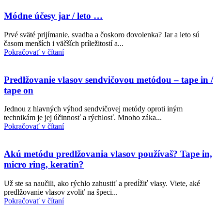
Módne účesy jar / leto …
Prvé sväté prijímanie, svadba a čoskoro dovolenka? Jar a leto sú
časom menších i väčších príležitostí a...
Pokračovať v čítaní
Predlžovanie vlasov sendvičovou metódou – tape in /
tape on
Jednou z hlavných výhod sendvičovej metódy oproti iným
technikám je jej účinnosť a rýchlosť. Mnoho záka...
Pokračovať v čítaní
Akú metódu predlžovania vlasov používaš? Tape in,
micro ring, keratín?
Už ste sa naučili, ako rýchlo zahustiť a predĺžiť vlasy. Viete, aké
predlžovanie vlasov zvoliť na špeci...
Pokračovať v čítaní