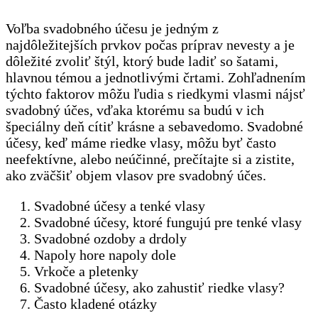
Voľba svadobného účesu je jedným z
najdôležitejších prvkov počas príprav nevesty a je
dôležité zvoliť štýl, ktorý bude ladiť so šatami,
hlavnou témou a jednotlivými črtami. Zohľadnením
týchto faktorov môžu ľudia s riedkymi vlasmi nájsť
svadobný účes, vďaka ktorému sa budú v ich
špeciálny deň cítiť krásne a sebavedomo. Svadobné
účesy, keď máme riedke vlasy, môžu byť často
neefektívne, alebo neúčinné, prečítajte si a zistite,
ako zväčšiť objem vlasov pre svadobný účes.
Svadobné účesy a tenké vlasy
Svadobné účesy, ktoré fungujú pre tenké vlasy
Svadobné ozdoby a drdoly
Napoly hore napoly dole
Vrkoče a pletenky
Svadobné účesy, ako zahustiť riedke vlasy?
Často kladené otázky