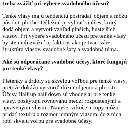
treba zvážiť pri výbere svadobného účesu?
Tenké vlasy majú tendenciu postrádať objem a môžu
pôsobiť ploché. Dôležité je vybrať si účes, ktorý
dodá objem a vytvorí vzhľad plnších, hustejších
vlasov. Pri výbere svadobného účesu pre tenké vlasy
by ste mali zvážiť aj faktory, ako je tvar tváre,
štruktúra vlasov, svadobné šaty a svadobná téma.
Aké sú odporúčané svadobné účesy, ktoré fungujú
pre tenké vlasy?
Pletenky a drdoly sú skvelou voľbou pre tenké vlasy,
pretože dokážu vytvoriť ilúziu objemu a plnosti.
Účesy Half up half down sú vhodné aj pre tenké
vlasy, poskytujú rovnováhu medzi rozpustenými a
upravenými vlasmi. Navyše, vrkoče a copy môžu
pridať textúru a rozmer jemným vlasom, čo z nich
robí skvelú voľbu pre svadobné účesy.