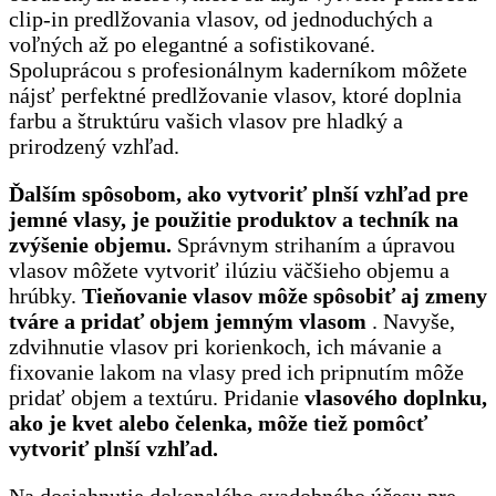
clip-in predlžovania vlasov, od jednoduchých a
voľných až po elegantné a sofistikované.
Spoluprácou s profesionálnym kaderníkom môžete
nájsť perfektné predlžovanie vlasov, ktoré doplnia
farbu a štruktúru vašich vlasov pre hladký a
prirodzený vzhľad.
Ďalším spôsobom, ako vytvoriť plnší vzhľad pre
jemné vlasy, je použitie produktov a techník na
zvýšenie objemu.
Správnym strihaním a úpravou
vlasov môžete vytvoriť ilúziu väčšieho objemu a
hrúbky.
Tieňovanie vlasov môže spôsobiť aj zmeny
tváre a pridať objem jemným vlasom
. Navyše,
zdvihnutie vlasov pri korienkoch, ich mávanie a
fixovanie lakom na vlasy pred ich pripnutím môže
pridať objem a textúru. Pridanie
vlasového doplnku,
ako je kvet alebo čelenka, môže tiež pomôcť
vytvoriť plnší vzhľad.