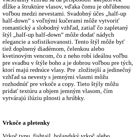
dĺžke a štruktúre vlasov, vďaka čomu je obľúbenou
voľbou medzi nevestami. Svadobný účes „half-up
half-down” s voľnými kučerami môže vytvoriť
romantický a slobodný vzhľad, zatiaľ čo zapletaný
štýl „half-up half-down” môže dodať nádych
elegancie a sofistikovanosti. Tento štýl môže byť
tiež doplnený diadémom, čelenkou alebo
kvetinovým vencom, čo z neho robí ideálnu voľbu
pre svadbu v štýle boho a je dobrou voľbou pre tých,
ktorí majú rednúce vlasy. Pre zložitejší a jedinečný
vzhľad sa nevesty s jemnými vlasmi môžu
rozhodnúť pre vrkoče a copy. Tieto štýly môžu
pridať textúru a objem jemným vlasom, čím
vytvárajú ilúziu plnosti a hrúbky.
Vrkoče a pletenky
Vrkoč typu fishtail, holandský vrkoč alebo