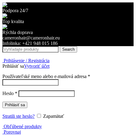
Podpora 24/7
Top kvalita
Rýchla doprava
cameronhair@cameronhair.eu
Infolinka: +421 948 015 186
Search
Prihlásenie / Registrácia
Prihlásiť sa
Vytvoriť účet
Používateľské meno alebo e-mailová adresa
*
Heslo
*
Prihlásiť sa
Stratili ste heslo?
Zapamätať
Obľúbené produkty
Porovnaj