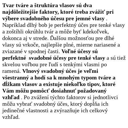
Tvar tváre a štruktúra vlasov sú dva
najdôležitejšie faktory, ktoré treba zvážiť pri
výbere svadobného účesu pre jemné vlasy
.
Napríklad dlhý bob je perfektný účes pre tenké vlasy
a zoštíhli okrúhlu tvár a môže byť kdekoľvek,
dokonca aj v strede. Ďalšou možnosťou pre dlhé
vlasy sú vrkoče, najlepšie plné, mierne nariasené a
zviazané v spodnej časti.
Voľné účesy sú
perfektné svadobné účesy pre tenké vlasy
a sú tiež
skvelou voľbou pre ľudí s tenkými vlasmi po
ramená.
Vlnový svadobný účes je veľmi
všestranný a hodí sa k mnohým typom tváre a
dĺžkam vlasov a existuje niekoľko tipov, ktoré
Vám môžu pomôcť dosiahnuť požadovaný
vzhľad
. Po zvážení týchto faktorov si jednotlivci
môžu vybrať svadobný účes, ktorý dopĺňa ich
jedinečné vlastnosti a zvýrazňuje ich celkový
vzhľad.