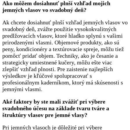
Ako môžem dosiahnuť plnší vzhľad mojich
jemných vlasov vo svadobný deň?
Ak chcete dosiahnuť plnší vzhľad jemných vlasov vo
svadobný deň, zvážte použitie vysokokvalitných
predlžovacích vlasov, ktoré hladko splynú s vašimi
prirodzenými vlasmi. Objemové produkty, ako sú
peny, kondicionéry a textúrovacie spreje, môžu tiež
pomôcť pridať objem. Techniky, ako je česanie a
strategicky umiestnené kučery, môžu ešte viac
zlepšiť vzhľad plnosti. Pre zaistenie najlepších
výsledkov je kľúčové spolupracovať s
profesionálnym kaderníkom, ktorý má skúsenosti s
jemnými vlasmi.
Aké faktory by ste mali zvážiť pri výbere
svadobného účesu na základe tvaru tváre a
štruktúry vlasov pre jemné vlasy?
Pri jemných vlasoch je dôležité pri výbere