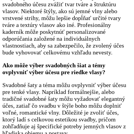
svadobného účesu zvážiť tvar tváre a štruktúru
vlasov. Niektoré štýly, ako sú jemné vlny alebo
vrstvené strihy, môžu lepšie dopĺňať určité tvary
tváre a textúry vlasov ako iné. Profesionálny
kaderník môže poskytnúť personalizované
odporúčania založené na individuálnych
vlastnostiach, aby sa zabezpečilo, že zvolený účes
bude vyhovovať celkovému vzhľadu nevesty.
Ako môže výber svadobných šiat a témy
ovplyvniť výber účesu pre riedke vlasy?
Svadobné šaty a téma môžu ovplyvniť výber účesu
pre tenké vlasy. Napríklad formálnejšie, alebo
tradičné svadobné šaty môžu vyžadovať elegantný
účes, zatiaľ čo svadbu v štýle boho môžu doplniť
voľné, romantické vlny. Dôležité je zvoliť účes,
ktorý ladí s celkovou estetikou svadby, pričom
zohľadňuje aj špecifické potreby jemných vlasov z
hľadiska objemu a postavy.