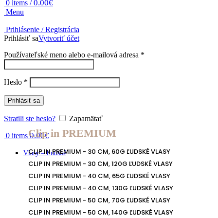
0.00
€
0
items
/
Menu
Prihlásenie / Registrácia
Prihlásiť sa
Vytvoriť účet
Používateľské meno alebo e-mailová adresa
*
Heslo
*
Prihlásiť sa
Stratili ste heslo?
Zapamätať
Clip in PREMIUM
0.00
€
0
items
CLIP IN PREMIUM - 30 CM, 60G ĽUDSKÉ VLASY
Vlasy – Ľudské
CLIP IN PREMIUM - 30 CM, 120G ĽUDSKÉ VLASY
CLIP IN PREMIUM - 40 CM, 65G ĽUDSKÉ VLASY
CLIP IN PREMIUM - 40 CM, 130G ĽUDSKÉ VLASY
CLIP IN PREMIUM - 50 CM, 70G ĽUDSKÉ VLASY
CLIP IN PREMIUM - 50 CM, 140G ĽUDSKÉ VLASY