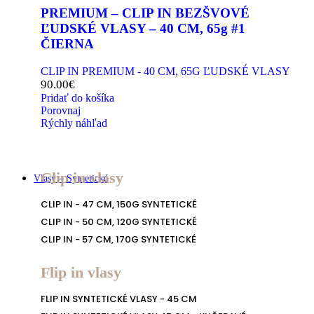
PREMIUM – CLIP IN BEZŠVOVÉ
ĽUDSKÉ VLASY – 40 CM, 65g #1
ČIERNA
CLIP IN PREMIUM - 40 CM, 65G ĽUDSKÉ VLASY
90.00
€
Pridať do košíka
Porovnaj
Rýchly náhľad
Clip in vlasy
Vlasy – Syntetické
CLIP IN - 47 CM, 150G SYNTETICKÉ
CLIP IN - 50 CM, 120G SYNTETICKÉ
CLIP IN - 57 CM, 170G SYNTETICKÉ
Flip in vlasy
FLIP IN SYNTETICKÉ VLASY - 45 CM