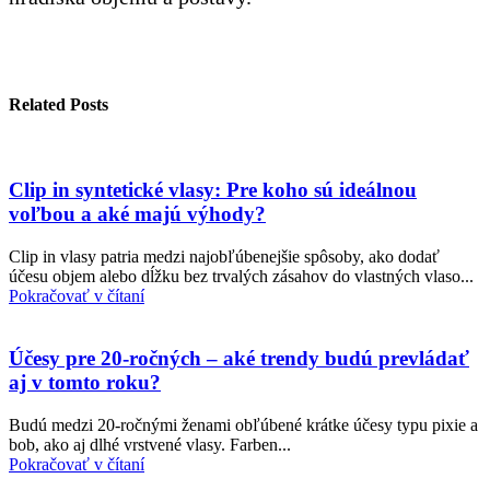
Related Posts
Clip in syntetické vlasy: Pre koho sú ideálnou
voľbou a aké majú výhody?
Clip in vlasy patria medzi najobľúbenejšie spôsoby, ako dodať
účesu objem alebo dĺžku bez trvalých zásahov do vlastných vlaso...
Pokračovať v čítaní
Účesy pre 20-ročných – aké trendy budú prevládať
aj v tomto roku?
Budú medzi 20-ročnými ženami obľúbené krátke účesy typu pixie a
bob, ako aj dlhé vrstvené vlasy. Farben...
Pokračovať v čítaní