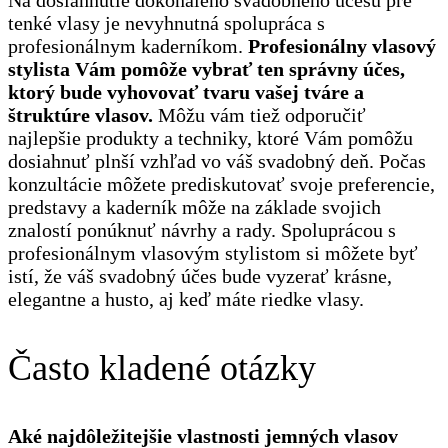
Na dosiahnutie dokonalého svadobného účesu pre
tenké vlasy je nevyhnutná spolupráca s
profesionálnym kaderníkom.
Profesionálny vlasový
stylista Vám pomôže vybrať ten správny účes,
ktorý bude vyhovovať tvaru vašej tváre a
štruktúre vlasov.
Môžu vám tiež odporučiť
najlepšie produkty a techniky, ktoré Vám pomôžu
dosiahnuť plnší vzhľad vo váš svadobný deň. Počas
konzultácie môžete prediskutovať svoje preferencie,
predstavy a kaderník môže na základe svojich
znalostí ponúknuť návrhy a rady. Spoluprácou s
profesionálnym vlasovým stylistom si môžete byť
istí, že váš svadobný účes bude vyzerať krásne,
elegantne a husto, aj keď máte riedke vlasy.
Často kladené otázky
Aké najdôležitejšie vlastnosti jemných vlasov