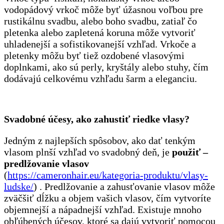
vodopádový vrkoč môže byť úžasnou voľbou pre
rustikálnu svadbu, alebo boho svadbu, zatiaľ čo
pletenka alebo zapletená koruna môže vytvoriť
uhladenejší a sofistikovanejší vzhľad. Vrkoče a
pletenky môžu byť tiež ozdobené vlasovými
doplnkami, ako sú perly, kryštály alebo stuhy, čím
dodávajú celkovému vzhľadu šarm a eleganciu.
Svadobné účesy, ako zahustiť riedke vlasy?
Jedným z najlepších spôsobov, ako dať tenkým
vlasom plnší vzhľad vo svadobný deň, je
použiť –
predlžovanie vlasov
(
https://cameronhair.eu/kategoria-produktu/vlasy-
ludske/
) . Predlžovanie a zahusťovanie vlasov môže
zväčšiť dĺžku a objem vašich vlasov, čím vytvoríte
objemnejší a nápadnejší vzhľad. Existuje mnoho
obľúbených účesov, ktoré sa dajú vytvoriť pomocou