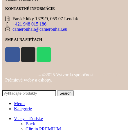
KONTAKTNÉ INFORMÁCIE
Farské lúky 1379/9, 059 07 Lendak
+421 948 015 186
cameronhair@cameronhair.eu
SME AJ NA SIEŤACH
Cameronhair.eu
– ©2025 Vytvorila spoločnosť
Alibition.sk
.
Prémiové weby a eshopy.
Search
Menu
Kategórie
Vlasy – Ľudské
Back
Clip in PREMIUM