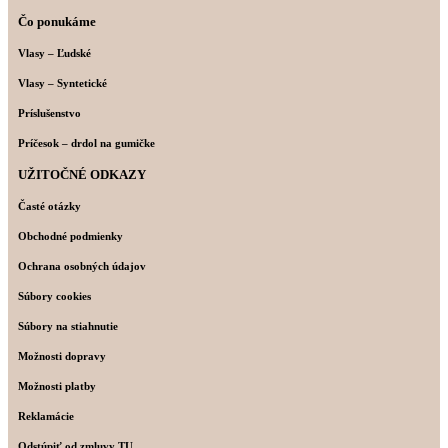
Čo ponukáme
Vlasy – Ľudské
Vlasy – Syntetické
Príslušenstvo
Príčesok – drdol na gumičke
UŽITOČNÉ ODKAZY
Časté otázky
Obchodné podmienky
Ochrana osobných údajov
Súbory cookies
Súbory na stiahnutie
Možnosti dopravy
Možnosti platby
Reklamácie
Odstúpiť od zmluvy TU