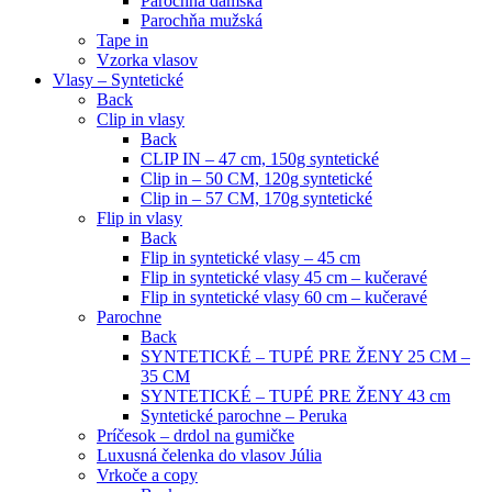
Parochňa dámska
Parochňa mužská
Tape in
Vzorka vlasov
Vlasy – Syntetické
Back
Clip in vlasy
Back
CLIP IN – 47 cm, 150g syntetické
Clip in – 50 CM, 120g syntetické
Clip in – 57 CM, 170g syntetické
Flip in vlasy
Back
Flip in syntetické vlasy – 45 cm
Flip in syntetické vlasy 45 cm – kučeravé
Flip in syntetické vlasy 60 cm – kučeravé
Parochne
Back
SYNTETICKÉ – TUPÉ PRE ŽENY 25 CM –
35 CM
SYNTETICKÉ – TUPÉ PRE ŽENY 43 cm
Syntetické parochne – Peruka
Príčesok – drdol na gumičke
Luxusná čelenka do vlasov Júlia
Vrkoče a copy